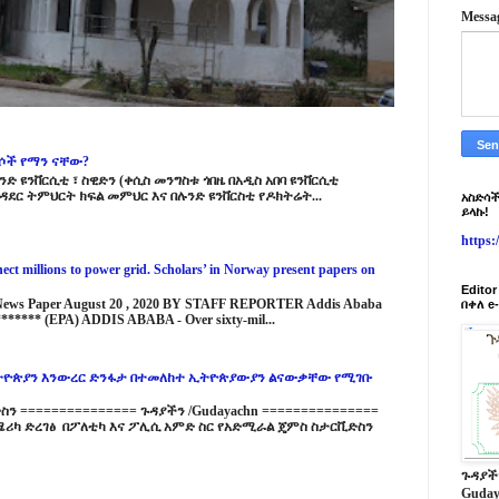
Messa
ርሶች የማን ናቸው?
ድ ዩንቨርሲቲ ፣ ስዊድን (ቀሲስ መንግስቱ ጎበዜ በአዲስ አበባ ዩንቨርሲቲ
ዳደር ትምህርት ክፍል መምህር እና በሉንድ ዩንቨርስቲ የዶክትሬት...
አስድሳች
ይላኩ!
https
ct millions to power grid. Scholars’ in Norway present papers on
Edito
 News Paper August 20 , 2020 BY STAFF REPORTER Addis Ababa
በቀለ e
****** (EPA) ADDIS ABABA - Over sixty-mil...
ዮጵያን እንውረር ድንፋታ በተመለከተ ኢትዮጵያውያን ልናውቃቸው የሚገቡ
 =============== ጉዳያችን /Gudayachn ===============
ሪካ ድረገፅ በፖለቲካ እና ፖሊሲ አምድ ስር የአድሚራል ጄምስ ስታርቪድስን
ጉዳያች
Guday