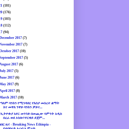
21
(181)
20
(176)
19
(103)
18
(112)
17
(94)
December 2017
(7)
November 2017
(7)
October 2017
(10)
September 2017
(5)
August 2017
(6)
July 2017
(5)
June 2017
(6)
May 2017
(9)
April 2017
(8)
March 2017
(10)
የዓለም ባንክን የሚገዳደር የእስያ መሰረተ ልማት
እና መዋለ ንዋይ ባንክን ቻይና...
የኢትዮጵያ አየር መንገድ በመጪው ሳምንት አዲስ
በረራ ወደ ኦስሎ፣ኖርዌይ ይጀም...
ሰበር ዜና - Breaking News Ethiopia -
የተባበሩት አረብ ኢምሬት ...