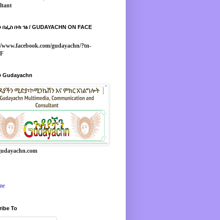
ltant
 በፌስ ቡክ ገፅ / GUDAYACHN ON FACE
//www.facebook.com/gudayachn/?tn-
*F
 Gudayachn
udayachn.com
me
ribe To