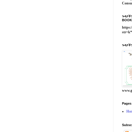
Consu
ጉዳያችን
BOOK
https:
str=k
ጉዳያችን
www.g
Pages
Ho
Subsc