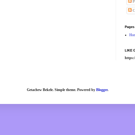
P
C
Pages
Ho
LIKE
https
Getachew Bekele. Simple theme. Powered by
Blogger
.