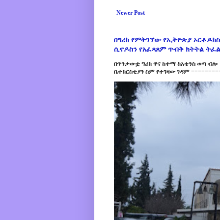
Newer Post
በግሪክ የምትገኘው የኢትዮጵያ ኦርቶዶክስ
ሲኖዶስን የአፈጻጸም ጥብቅ ክትትል ትፈ
በጥንታውቷ ግሪክ ዋና ከተማ ከአቴንስ ወጣ ብሎ 
ቤተክርስቲያን ስም የተገዛው ገዳም =========