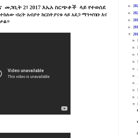
►
20
ና መጋቢት 2፣ 2017 እኤአ ስርጭቶች ላይ የተወሰደ
►
20
ተከለው ብረት አብያተ ክርስትያናቱ ላይ አደጋ ማንዣበቡ እና
►
20
ታል።
►
20
▼
20
►
►
►
►
►
►
►
►
►
▼