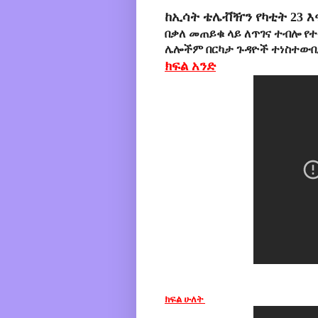
ከኢሳት ቴሌቭዥን የካቲት 23 እ
በቃለ መጠይቁ ላይ ለጥገና ተብሎ የተ
ሌሎችም በርካታ ጉዳዮች ተነስተውበ
ክፍል አንድ
ክፍል ሁለት