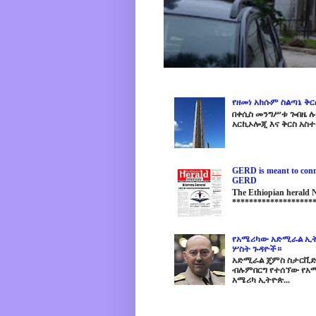
የዘመነ አክሱም ስልጣኔ ቅ
በቀሲስ መንግሥቱ ጐበዜ ሉን
አርኪኦሎጂ እና ቅርስ አስተ
GERD is meant to conne
GERD
The Ethiopian herald
********************
የአሜሪካው አድሚራል ኢት
ሦስት ጉዳዮች።
አድሚራል ጄምስ ስታርቪድስን
ብሉምበርግ የተሰኘው የአሜ
አሜሪካ ኢትዮጵ...