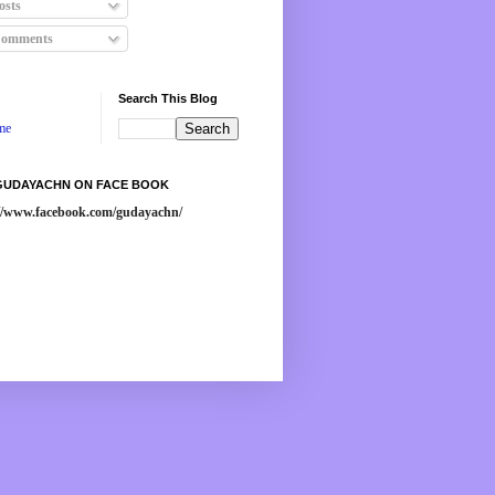
osts
omments
Search This Blog
me
 GUDAYACHN ON FACE BOOK
://www.facebook.com/gudayachn/