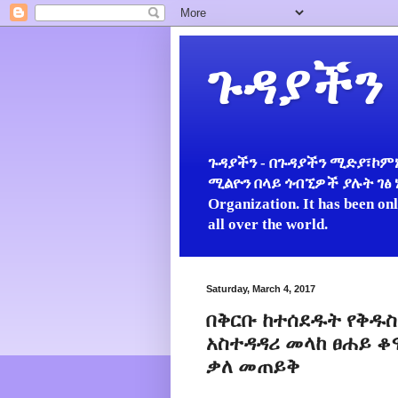
ጉዳያችን
ጉዳያችን - በጉዳያችን ሚድያ፣ኮምኒ
ሚልዮን በላይ ጎብኚዎች ያሉት ገፅ ነው።
Organization. It has been on
all over the world.
Saturday, March 4, 2017
በቅርቡ ከተሰደዱት የቅዱስ
አስተዳዳሪ መላከ ፀሐይ ቆሞ
ቃለ መጠይቅ