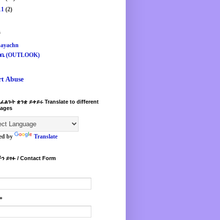
11
(2)
s
ayachn
ዛቤ (OUTLOOK)
rt Abuse
ፈልጉት ቋንቋ ይቀይሩ Translate to different
ages
ed by
Translate
ን ይፃፉ / Contact Form
*