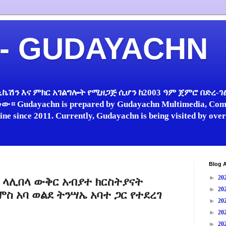
 - GUDAYACHN
ኬሽን እና ምክር አገልግሎት የሚዘጋጅ ሲሆን ከ2003 ዓም ጀምሮ በድረ-ገፅ 
 Gudayachn is prepared by Gudayachn Multimedia, Comm
line since 2011. Currently, Gudayachn is being visited by ov
Blog A
►
20
 ላሊበላ ውቅር አብያተ ክርስትያናት
►
20
ስ አባ ወልደ ትንሣኤ አባተ ጋር የተደረገ
►
20
►
20
►
20