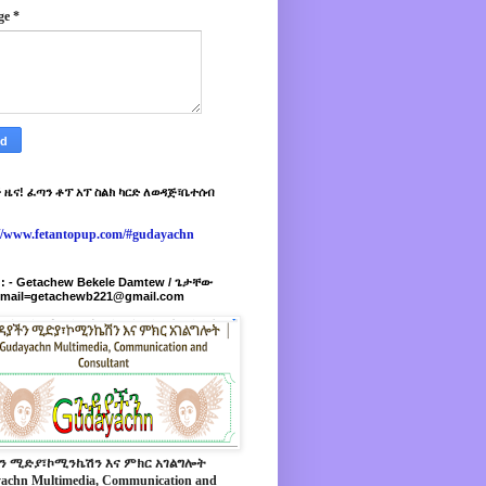
ge
*
 ዜና! ፈጣን ቶፕ አፕ ስልክ ካርድ ለወዳጅ፣ቤተሰብ
://www.fetantopup.com/#gudayachn
r : - Getachew Bekele Damtew / ጌታቸው
-mail=getachewb221@gmail.com
ን ሚድያ፣ኮሚንኬሽን እና ምክር አገልግሎት
achn Multimedia, Communication and