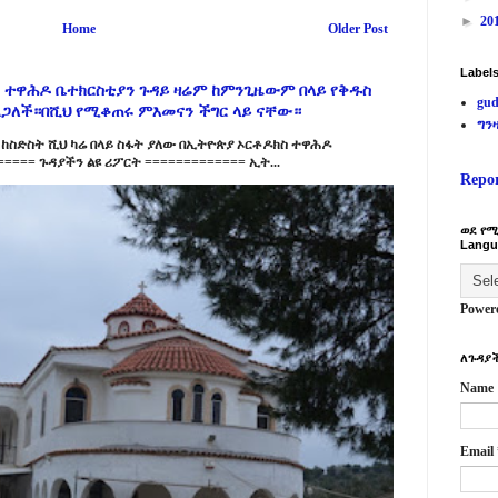
►
20
Home
Older Post
Label
 ተዋሕዶ ቤተክርስቲያን ጉዳይ ዛሬም ከምንጊዜውም በላይ የቅዱስ
gud
ልጋለች።በሺህ የሚቆጠሩ ምእመናን ችግር ላይ ናቸው።
ግን
ከስድስት ሺህ ካሬ በላይ ስፋት ያለው በኢትዮጵያ ኦርቶዶክስ ተዋሕዶ
==== ጉዳያችን ልዩ ሪፖርት ============= ኢት...
Repo
ወደ የሚ
Langu
Power
ለጉዳያች
Name
Email