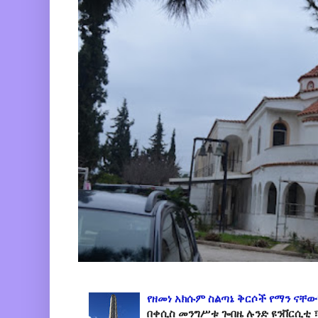
የዘመነ አክሱም ስልጣኔ ቅርሶች የማን ናቸው
በቀሲስ መንግሥቱ ጐበዜ ሉንድ ዩንቨርሲቲ ፣