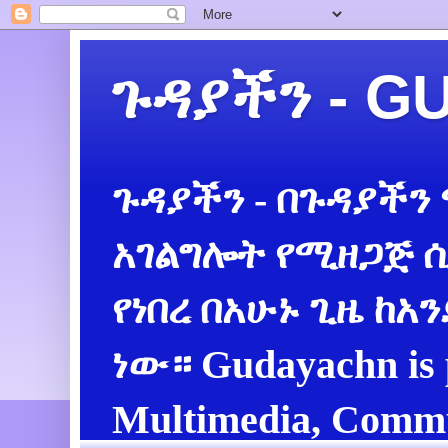
ጉዳያችን - 
ጉዳያችን - በጉዳያችን
አገልግሎት የሚዘጋጅ ሲ
የነበረ በአሁኑ ጊዜ ከአ
ነው። Gudayachn is 
Multimedia, Commu