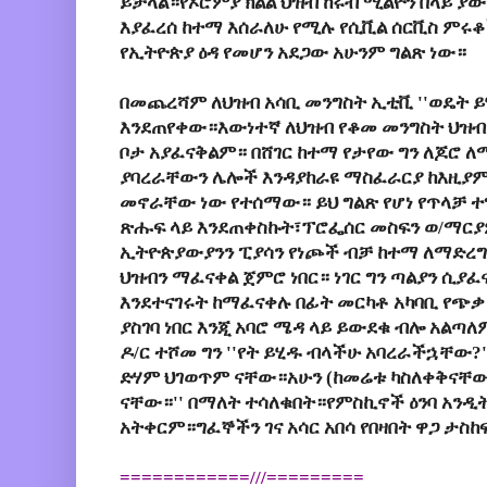
ይቻላል።የኦሮምያ ክልል ህዝብ ከሩብ ሚልዮን በላይ ያ
እያፈረሰ ከተማ እሰራለሁ የሚሉ የሲቪል ሰርቪስ ምሩቆች
የኢትዮጵያ ዕዳ የመሆን አደጋው አሁንም ግልጽ ነው።
በመጨረሻም ለህዝብ አሳቢ መንግስት ኢቲቪ ''ወዴት 
እንደጠየቀው።እውነተኛ ለህዝብ የቆመ መንግስት ህዝብ
ቦታ አያፈናቅልም። በሸገር ከተማ የታየው ግን ለጆሮ 
ያባረራቸውን ሌሎች እንዳያከራዩ ማስፈራርያ ከእዚያም 
መኖራቸው ነው የተሰማው። ይህ ግልጽ የሆነ የጥላቻ ተግ
ጽሑፍ ላይ እንደጠቀስኩት፣ፕሮፌሰር መስፍን ወ/ማርያ
ኢትዮጵያውያንን ፒያሳን የነጮች ብቻ ከተማ ለማድረግ 
ህዝብን ማፈናቀል ጀምሮ ነበር። ነገር ግን ጣልያን ሲያ
እንደተናገሩት ከማፈናቀሉ በፊት መርካቶ አካባቢ የጭቃ
ያስገባ ነበር እንጂ አባሮ ሜዳ ላይ ይውደቁ ብሎ አልጣለ
ዶ/ር ተሾመ ግን ''የት ይሂዱ ብላችሁ አባረራችኋቸው?'
ድሃም ህገወጥም ናቸው።አሁን (ከመሬቱ ካስለቀቅናቸው 
ናቸው።'' በማለት ተሳለቁበት።የምስኪኖች ዕንባ አንዲ
አትቀርም።ግፈኞችን ገና አሳር አበሳ የበዛበት ዋጋ ታስከ
============///=========