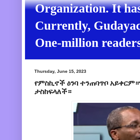
Organization. It ha
Currently, Gudayach
One-million readers
Thursday, June 15, 2023
የምስኪኖች ዕንባ ተንጠባጥቦ አይቀርም።
ታስከፍላለች።