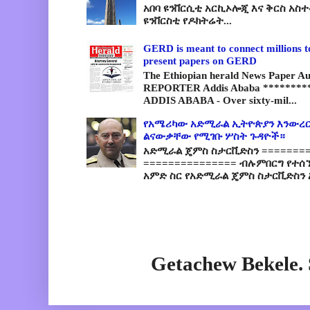
አበባ ዩንቨርሲቲ አርኪኦሎጂ እና ቅርስ አስ
ዩንቨርስቲ የዶክትሬት...
GERD is meant to connect millions t
present papers on GERD
The Ethiopian herald News Paper A
REPORTER Addis Ababa *********
ADDIS ABABA - Over sixty-mil...
የአሜሪካው አድሚራል ኢትዮጵያን እንውረር
ልናውቃቸው የሚገቡ ሦስት ጉዳዮች።
አድሚራል ጄምስ ስታርቪድስን =========
=============== ብሉምበርግ የተሰ
አምድ ስር የአድሚራል ጄምስ ስታርቪድስን 
Getachew Bekele.