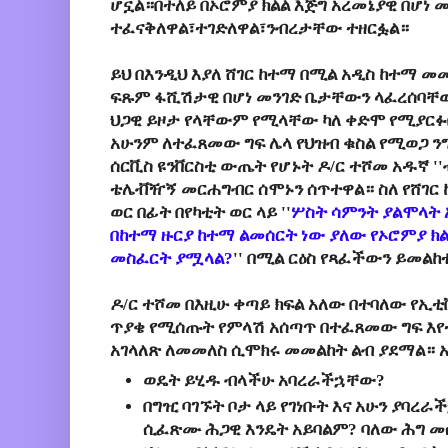
ሆኗል።በተለይ በኦሮምያ ክልል እጅግ አረመኔያዊ በሆነ 
ተፈናቅለዋል፣ተገድለዋል፣ንብረታቸው ተዘርፏል።
ይህ በእንዲህ እያለ ሸገር ከተማ በሚል አዲስ ከተማ መ
ፍጹም ፋሺሽታዊ በሆነ መንገድ ቤታቸውን ላፈረሰባቸው
ህጋዊ ይዞታ የላቸውም የሚላቸው ካለ ቀድሞ የሚያርፉ
አሁንም ለተፈጸመው ግፍ ሌላ የህዝብ ቁስል የሚወጋ ንግግ
ሰርቪስ ዩንቨርስቲ ውጤት የሆኑት ዶ/ር ተሾመ አዱኛ ''
ቴሌቭዥኝ መርሐግብር ሰሞኑን ሰጥተዋል። ስለ የሸገር 
ወር በፊት በየካቲት ወር ላይ
''
ሦስት ሳምንት ያልሞላት አ
በከተማ ዙርያ ከተማ ልመሰርት ነው ያለው የኦሮምያ ክ
መስፈርት ያሟላል?
'' በሚል ርዕስ የጻፈችውን ይመልከ
ዶ/ር ተሾመ በእዚሁ ቀጣይ ክፍል አለው በተባለው የ
ጥያቄ የሚሰጡት የምላሽ አሰጣጥ በተፈጸመው ግፍ እየተ
አገላለጽ ለመመለስ ሲሞክሩ መመልከት ልብ ያደማል።
ወዴት ይሂዱ ብላችሁ አባረራችኋቸው?
በግዢ ባገኙት ቦታ ላይ የገነቡት እና አሁን ያባ
ሲፈጽሙ ሕጋዊ እንዴት አይባልም? ባለው ሕግ መ