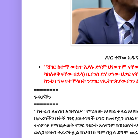
ዶ/ር ተሾመ አዱ
''ሸገር ከተማ ውስጥ እያሉ ድሃም ህገወጥም ናቸ
ካስለቀቅናቸው በኋላ) ቢያንስ ድሃ ሆነው ህጋዊ ና
ከንቲባ ግፍ የተሞላበት ንግግር የኢትዮጵያውያንን
========
ጉዳያችን
========
''ከተራበ ለጠገበ አዝናለሁ'' የሚለው አባባል ቀላል አ
በታሪካችን በቅኝ ገዢ ያልተገዛች ሀገር የመሆኗን ያህል 
ተሰምቶ የማይታወቅ የግፍ ዓይነት አላየንም።በህወሃት/
ወለጋ ህዝብ ተፈናቅሏል።ከ2010 ዓም በኋላ ደግሞ መፈ