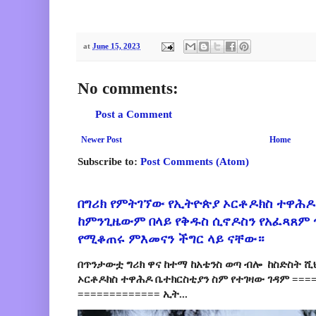
at
June 15, 2023
No comments:
Post a Comment
Newer Post
Home
Subscribe to:
Post Comments (Atom)
በግሪክ የምትገኘው የኢትዮጵያ ኦርቶዶክስ ተዋሕዶ
ከምንጊዜውም በላይ የቅዱስ ሲኖዶስን የአፈጻጸም
የሚቆጠሩ ምእመናን ችግር ላይ ናቸው።
በጥንታውቷ ግሪክ ዋና ከተማ ከአቴንስ ወጣ ብሎ ከስድስት ሺ
ኦርቶዶክስ ተዋሕዶ ቤተክርስቲያን ስም የተገዛው ገዳም ====
============= ኢት...