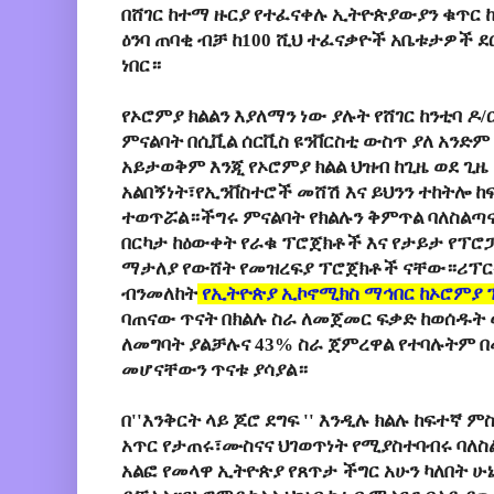
በሸገር ከተማ ዙርያ የተፈናቀሉ ኢትዮጵያውያን ቁጥር 
ዕንባ ጠባቂ ብቻ ከ100 ሺህ ተፈናቃዮች አቤቱታዎች ደ
ነበር።
የኦሮምያ ክልልን እያለማን ነው ያሉት የሸገር ከንቲባ 
ምናልባት በሲቪል ሰርቪስ ዩንቨርስቲ ውስጥ ያለ አንድ
አይታወቅም እንጂ የኦሮምያ ክልል ህዝብ ከጊዜ ወደ ጊዜ 
አልበኝነት፣የኢንቨስተሮች መሸሽ እና ይህንን ተከትሎ ከ
ተወጥሯል።ችግሩ ምናልባት የክልሉን ቅምጥል ባለስልጣና
በርካታ ከዕውቀት የራቁ ፕሮጀክቶች እና የታይታ የፕሮ
ማታለያ የውሸት የመዝረፍያ ፕሮጀክቶች ናቸው።ሪፕርተ
ብንመለከት
የኢትዮጵያ ኢኮኖሚክስ ማኅበር ከኦሮምያ 
ባጠናው ጥናት በክልሉ ስራ ለመጀመር ፍቃድ ከወሰዱት 
ለመግባት ያልቻሉና 43% ስራ ጀምረዋል የተባሉትም 
መሆናቸውን ጥናቱ ያሳያል።
በ''እንቅርት ላይ ጆሮ ደግፍ '' እንዲሉ ክልሉ ከፍተኛ 
አጥር የታጠሩ፣ሙስናና ህገወጥነት የሚያስተባብሩ ባለ
አልፎ የመላዋ ኢትዮጵያ የጸጥታ ችግር አሁን ካለበት 