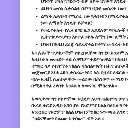
ህገወጥ ያላለ፣ገዢውን ብቻ ለይቶ ህገወጥ እንዴት
ይህንን ውሳኔ ስታሳልፉ በምን ህጋዊ መሰረት ነው?
ልማት ለሕዝብ የሚሰራ ነው።ሕዝብን በማፈናቀል
ነው ለማለት እንዴት ይቻላል?
የተፈናቀሉት የሌላ ሀገር ዜጋ አይደሉም።የሌሎች ዜ
ኢትዮጵያውያንን እየተፈናቀሉ ለማን ነው ልማት 
ህዝብ በእዚህ ደረጃ ሳይፈናቀል ከተማ መስራት አ
እና ሌሎች ጥያቄዎችም የቀረበላቸው ከንቲባ አንድም 
እዚህ ቃለ መጠይቅ ላይ ሲዋሹም ተደምጠዋል። ከእዚህ
ተግባር ላይ የተሰማሩ የክልሉ ባለስልጣናት በሕግ ጠይ
መጀመርያ እስከ 400 ታስረው ነበር ካሉ በኋላ፣ ለፍርድ 
ብሎ ኢቲቪ ሲጠይቃቸው መልሰው በሕገወጥ መንገድ የተ
በሚል የተፈረደበት እንደሌለ ለመናገር ሞክረዋል።
እውነታው ግን የቀድሞው ኦህዴድ አሁን ብልጽግና ሆኖ የ
ቡራዩ ዙርያ አዲስ አበባ ያሉ የኦሮምያ ክልል ባለስልጣና
እንደነበር የኦሮምያ ክልል ህዝብ ምስክር ነው።ዛሬ እንደ 
''ዐይናቸውን በጨው አጥበው'' ብቅ አሉ።