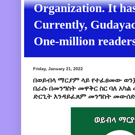
Organization. It ha
Currently, Gudayach
One-million readers
Friday, January 21, 2022
በወይብላ ማርያም ላይ የተፈፀመው ወን
በራሱ በመንግስት መዋቅር ስር ባለ አካ
ድርጊት እንዳይፈጸም መንግስት መውሰድ