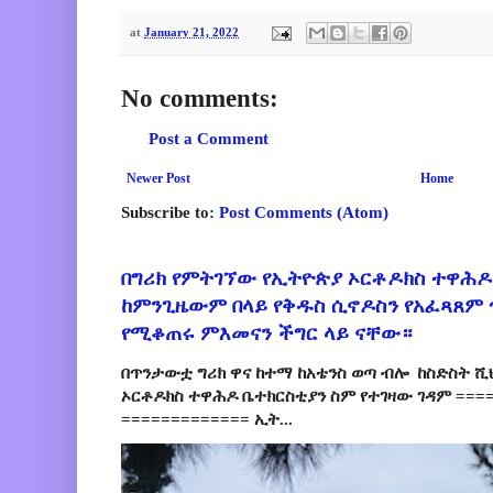
at
January 21, 2022
No comments:
Post a Comment
Newer Post
Home
Subscribe to:
Post Comments (Atom)
በግሪክ የምትገኘው የኢትዮጵያ ኦርቶዶክስ ተዋሕዶ
ከምንጊዜውም በላይ የቅዱስ ሲኖዶስን የአፈጻጸም
የሚቆጠሩ ምእመናን ችግር ላይ ናቸው።
በጥንታውቷ ግሪክ ዋና ከተማ ከአቴንስ ወጣ ብሎ ከስድስት ሺ
ኦርቶዶክስ ተዋሕዶ ቤተክርስቲያን ስም የተገዛው ገዳም ====
============= ኢት...