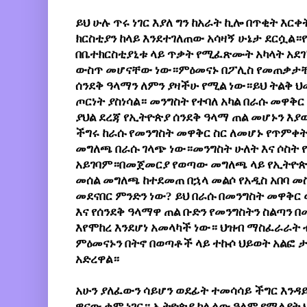
ይህ ሁሉ ጥሩ ነገር እያለ ግን ከአራት ኪሎ በጥቂት እር
ክርስቲያን ከላይ እንደተገለጠው አሳዛኝ ሁኔታ ደርሷል።
በቤተክርስቲያኒቱ ላይ ጥቃት የሚፈጽሙት አካላት አደገ
ውስጥ መሆናቸው ነው።ምዕመናኑ በፖሊስ የመጠቃታቸው
ሰንደቅ ዓላማን ለምን ያዛችሁ የሚል ነው።ይህ ትልቅ ህ
ጦርነት ያስነሳል። መንግስት የተባለ አካል በራሱ መዋቅር
ያህል ደረጃ የኢትዮጵያ ሰንደቅ ዓላማ ጠል መሆኑን እያወ
ችግሩ ከራሱ የመንግስት መዋቅር ስር ለመሆኑ የጥምቀት
መግለጫ በራሱ ገላጭ ነው።መንግስት ሁለት እና ሶስት 
አይገባም።በመጀመርያ የወጣው መግለጫ ላይ የኢትዮጵያ ሰ
መሰል መግለጫ ከተደመጠ በኋላ መልሶ የአዲስ አበባ መስ
መደናበር ምንድን ነው? ይህ በራሱ በመንግስት መዋቅር 
እና የሰንደቅ ዓላማዋ ጠል ቡድን የመንግስትን ስልጣን
እየሞከረ እንደሆነ አመላካች ነው። ህዝብ ማስፈራራት 
ምዕመናኑን በትኖ በወጣቶች ላይ ተኩሶ ህይወት አልፎ ታ
አድረዋል።
አሁን ያለፈውን ሳይሆን ወደፊት ተመሳሳይ ችግር እንዳ
ዋናው ቁም ነገር። ኢትዮጵያ ከሌላው ዓለም የሚለያት ህ