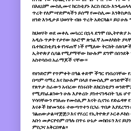
በእዚህም ሙስሊሙና ክርስቲያኑ እርስ በርሱ እንዲጠላላ 
ጥረት የለም።የድምጻችን ይሰማ የሙስሊሙ እንቅስቃሴ እ
ዘንድ እንዲታይ ህወሃት ብዙ ጥረት አድርጓል። ይህ ሁሉ 
ከህወሃት ወደ መቀሌ መባረር በኋላ ደግሞ በኢትዮጵያ ኦር
አዲሱ ጥቃት የታየው ከኦሮሞ ጽንፈኛ አመለካከት ያላቸ
ቤተክርስቲያኒቱ የነፍጠኛ ነች የሚለው ትርክት ሰለባዎች 
ኢትዮጵያ ሲባል የሚያማቸው ከሁሉም ደግሞ በሰንደቅ ዓላ
አስተሳሰብ አራማጆች ናቸው።
የዘንድሮም የጥምቀት በዓል ቀድሞ ችግር የነበረባቸው የድ
በጣም ባማረ እና ከሁሉም በላይ የሙስሊም ወንድሞች፣እ
የጸጥታ ስራውን አብረው የሰሩበት ለክርስቲያን ወንድሞ
የሚያስፈልገውን ሁሉ እያቀረቡ ያስተናገዱበት ጊዜ ሆኖ
ሃሳባቸውን የገለጡ የሙስሊም እናት ሲናገሩ የድሬዳዋ የ
እናቶች ከየመንደሩ ተውጣጥተን በጋራ ጥበቃ እያደረግን 
ገልጠውታል።የጅጅጋ እና የሃረር የኢትዮጵያ ኦርቶዶክስ 
አቡነ መቃርዮስም በዓሉ በጥሩ ሁኔታ መከበሩን እና ይህንን
ምስጋና አቅርበዋል።