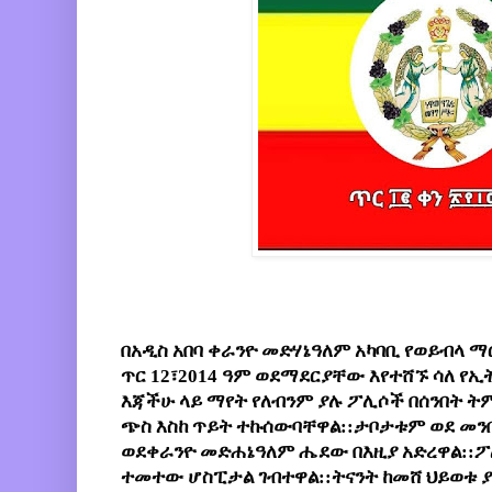
በአዲስ አበባ ቀራንዮ መድሃኔዓለም አካባቢ የወይብላ ማ
ጥር 12፣2014 ዓም ወደማደርያቸው እየተሸኙ ሳለ የኢት
እጃችሁ ላይ ማየት የለብንም ያሉ ፖሊሶች በሰንበት ት
ጭስ እስከ ጥይት ተኩሰውባቸዋል::ታቦታቱም ወደ መን
ወደቀራንዮ መድሐኔዓለም ሔደው በእዚያ አድረዋል::ፖሊ
ተመተው ሆስፒታል ገብተዋል::ትናንት ከመሸ ህይወቱ ያ