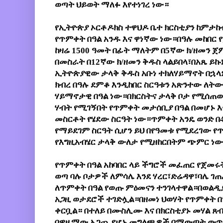
ወጣት ህይወት ማለፉ እየተነገረ ነው። 
የኢትዮጵያ ኦርቶዶክስ ተዋህዶ ቤተ ክርስቲያን ከምታከ
የጥምቀት በዓል አንዱ እና ዋነኛው ነው።በዓሉ መከበር 
ከዛሬ 1500 ዓመት በፊት ማለትም በ5ኛው ክ/ዘመን ጀም
በመስራት በ12ኛው ክ/ዘመን ቅዱስ ላልይበላ፣በአጼ ይኩኑ
ኢትዮጵያዊው ታላቅ ቅዱስ አቡነ ተክለሃይማኖት በኋላም
ክብረ በዓሉ ደምቆ እንዲከበር ስርዓቱን አጽንተው ለትው
ሃይማኖታዊ በዓል ነው።በክርስትና ታላቅ ቦታ የሚሰጠው 
ሃብት የሚገኝበት የጥምቀት መታሰቢያ በዓል በመሆኑ እና
መስርቶት የሄደው ስርዓት ነው።ጥምቀት አንዴ ወንድ በ4
የማይደገም ስርዓት ሲሆን ይህ በየዓመቱ የሚደረገው የ
የእግዚአብሄር ታላቅ ውለታ የሚዘከርበትም ጭምር ነው
የጥምቀት በዓል አከባበር ላይ ችግሮች መፈጠር የጀመሩት 
ወጣ ባሉ ቦታዎች ለምሳሌ እንደ ሃረር፣ድሬዳዋ፣ባሌ ገ
ለጥምቀት በዓል የወጡ ምዕመናን ተንገላተዋል።በወልዲያ 
አጋዚ ወታደሮች ተገድሏል።በዘመነ ህወሃት የጥምቀት በ
ቀርቧል። በተለይ በሙስሊሙ እና በክርስቲያኑ መሃል ጸብ
በዋዜማው አጋጪ የሆኑ መግለጫዎች በማውጣት ውጥረቶች