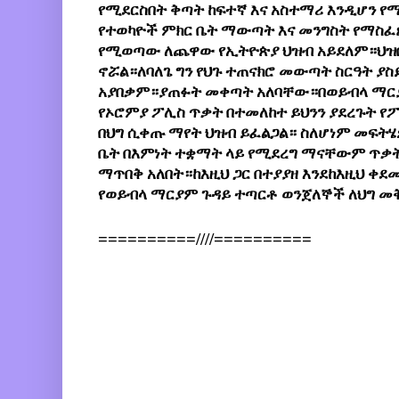
የሚደርስበት ቅጣት ከፍተኛ እና አስተማሪ እንዲሆን የሚያ
የተወካዮች ምክር ቤት ማውጣት እና መንግስት የማስፈጸ
የሚወጣው ለጨዋው የኢትዮጵያ ህዝብ አይደለም።ህዝቡ
ኖሯል።ለባለጌ ግን የህጉ ተጠናክሮ መውጣት ስርዓት ያስ
አያበቃም።ያጠፉት መቀጣት አለባቸው።በወይብላ ማርያ
የኦሮምያ ፖሊስ ጥቃት በተመለከተ ይህንን ያደረጉት የፖሊ
በህግ ሲቀጡ ማየት ህዝብ ይፈልጋል። ስለሆነም መፍትሄ
ቤት በእምነት ተቋማት ላይ የሚደረግ ማናቸውም ጥቃት 
ማጥበቅ አለበት።ከእዚህ ጋር በተያያዘ እንደከእዚህ ቀደ
የወይብላ ማርያም ጉዳይ ተጣርቶ ወንጀለኞች ለህግ መ
==========////==========