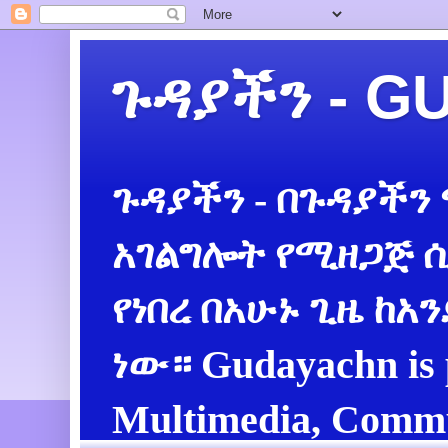
ጉዳያችን - 
ጉዳያችን - በጉዳያችን
አገልግሎት የሚዘጋጅ ሲ
የነበረ በአሁኑ ጊዜ ከአ
ነው። Gudayachn is 
Multimedia, Commu