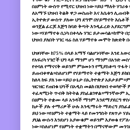
በዕምነት ውስጥ የሚኖር ህዝብ ነው።ይህ ማለት ሃገሪቱ 
ለአማኙ ህዝብ ትልቅ ዋጋ መስጠት እና እሴቱን ሊጠብቅ 
ኢትዮጵያ ውስጥ ያለው ህግ ደግሞ በሃይማኖት እሴቶች
ወንጀል ፈርጆ እጅግ ከባድ ቅጣት እንዲፈረድ አያደርግም
ነው።ሃይማኖቱ ሲነካ በቀላሉ ሃገር ይታመሳል።ከሞት በኋ
ህዝብ ያለበት ሃገር ዛሬ ስለ ሃይማኖቱ መሞት ክጽድቅ በ
ህዝባቸው ከ75% በላይ አማኝ ባልሆነባቸው እንደ አውሮ
የአፍሪካ ሃገሮች ህግ ላይ ማንም ሆነ ማንም በአንድ መስ
የተባለ የማናናቅ ወይንም ምዕመኑን የሚያስቆጣ ጥፋት ከ
ይጠብቀዋል።ስለሆነም የሃይማኖት ተቋማት እጅግ ይከበ
ከለላ ከፍ ያለ ነው።ይህ ሁኔታ በኢትዮጵያ አይታይም።ምና
ዝርዝር የጠበቁ ህጎች በአዲስ መልክ በህዝብ ተወካዮች 
ተፈጻሚነት ጥብቅ ክትትል ያስፈልገዋል።ማንኛውም ኢ
በዕምነት ተቋሙ ላይ አንዳች ማንም እንደማያደርግ ዋስትና
ከታች ያሉ ተማሪዎች ሁሉ እንዲማሩት ማድረግ ያስፈል
ይህ ነው።የዕምነት ተቋማት ላይ የመንግስት የጸጥታ ሃ
ያህል ውሱን እንደሆነ አያውቁም ወይንም እያወቁ የፖ
ነው።ስለሆነም የዕምነት ተቋማትን በማናቸውም መንገ