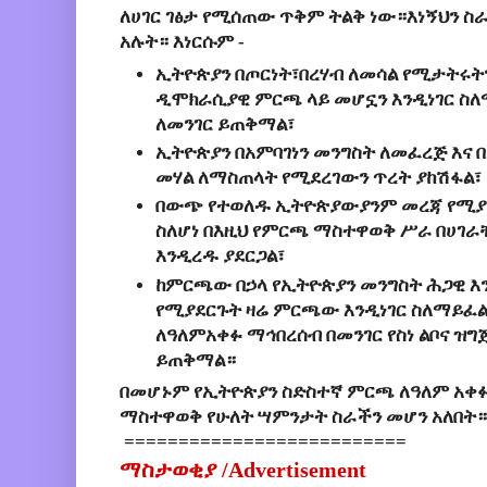
ለሀገር ገፅታ የሚሰጠው ጥቅም ትልቅ ነው።እነኝህን 
አሉት። እነርሱም -
ኢትዮጵያን በጦርነት፣በረሃብ ለመሳል የሚታትሩ
ዲሞክራሲያዊ ምርጫ ላይ መሆኗን እንዲነገር ስለ
ለመንገር ይጠቅማል፣
ኢትዮጵያን በአምባገነን መንግስት ለመፈረጅ እና
መሃል ለማስጠላት የሚደረገውን ጥረት ያከሽፋል፣
በውጭ የተወለዱ ኢትዮጵያውያንም መረጃ የሚያ
ስለሆነ በእዚህ የምርጫ ማስተዋወቅ ሥራ በሀገራቸ
እንዲረዱ ያደርጋል፣
ከምርጫው በኃላ የኢትዮጵያን መንግስት ሕጋዊ እ
የሚያደርጉት ዛሬ ምርጫው እንዲነገር ስለማይፈ
ለዓለምአቀፉ ማኅበረሰብ በመንገር የስነ ልቦና ዝግ
ይጠቅማል።
በመሆኑም የኢትዮጵያን ስድስተኛ ምርጫ ለዓለም አቀፉ
ማስተዋወቅ የሁለት ሣምንታት ስራችን መሆን አለበት።
==========================
ማስታወቂያ /
Advertisement