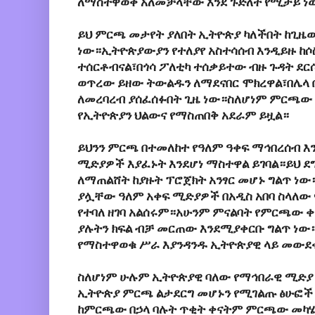
ለማስተዋወቅ አለመቻላቸው እንደ ጉድለት የሚታይ ነ
ይህ ምርጫ መታየት ያለበት ኢትዮጵያ ካለችበት ከጊዜው
ነው።ኢትዮጵያውያን የተለያየ አስተሳሰብ እንዲይዙ ከሶ
ተሰርቶብናል፣በጎሳ ፖለቲካ ተሰቃይተው ብዙ ጉዳት ደርሶ
ወጥረው ይዘው ትውልዱን ለማደናበር ሞክረዋል፣በሌላ 
ለመረባረብ ያሰፈሰፉበት ጊዜ ነው።ስለሆነም ምርጫው 
የኢትዮጵያን ህልውና የማስጠበቅ አደራም ይዟል።
ይህንን ምርጫ በተመለከተ የዓለም ዓቀፍ ማኅበረሰብ 
ሚድያዎች እያፈኑት እንደሆነ ማስተዋል ይገባል።ይህ 
ለማጠልሸት ከያዙት ፕሮጀክት አንፃር መሆኑ ግልጥ ነው
ያሏቸው ዓለም አቀፍ ሚድያዎች በአዲስ አበባ ስላለው የ
የተባለ ዘገባ አልሰሩም።አሁንም ምናልባት የምርጫው 
ያሉትን ክፍል ብቻ መርጠው እንደሚያቀርቡ ግልጥ ነው
የማስተዋወቁ ሥራ እያንዳንዱ ኢትዮጵያዊ ላይ መውደቁ
ስለሆነም ሁሉም ኢትዮጵያዊ ባለው የማኅበራዊ ሚድያ
ኢትዮጵያ ምርጫ ልታደርግ መሆኑን የሚገልጡ ፅሁፎች
ከምርጫው በኃላ ባሉት ጥቂት ቀናትም ምርጫው መካ