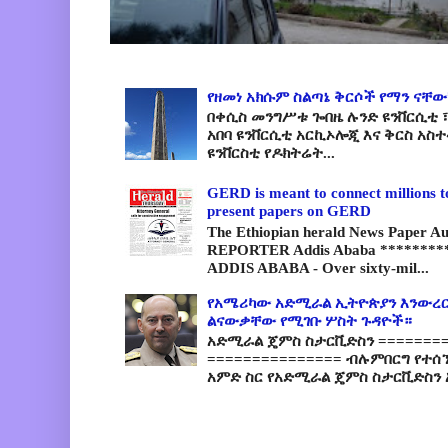
የዘመነ አክሱም ስልጣኔ ቅርሶች የማን ናቸው
በቀሲስ መንግሥቱ ጐበዜ ሉንድ ዩንቨርሲቲ ፣
አበባ ዩንቨርሲቲ አርኪኦሎጂ እና ቅርስ አስ
ዩንቨርስቲ የዶክትሬት...
GERD is meant to connect millions t
present papers on GERD
The Ethiopian herald News Paper A
REPORTER Addis Ababa *********
ADDIS ABABA - Over sixty-mil...
የአሜሪካው አድሚራል ኢትዮጵያን እንውረር
ልናውቃቸው የሚገቡ ሦስት ጉዳዮች።
አድሚራል ጄምስ ስታርቪድስን =========
=============== ብሉምበርግ የተሰ
አምድ ስር የአድሚራል ጄምስ ስታርቪድስን 