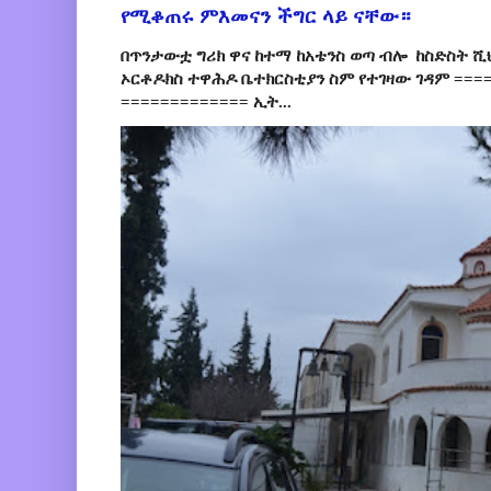
የሚቆጠሩ ምእመናን ችግር ላይ ናቸው።
በጥንታውቷ ግሪክ ዋና ከተማ ከአቴንስ ወጣ ብሎ ከስድስት ሺ
ኦርቶዶክስ ተዋሕዶ ቤተክርስቲያን ስም የተገዛው ገዳም ====
============= ኢት...