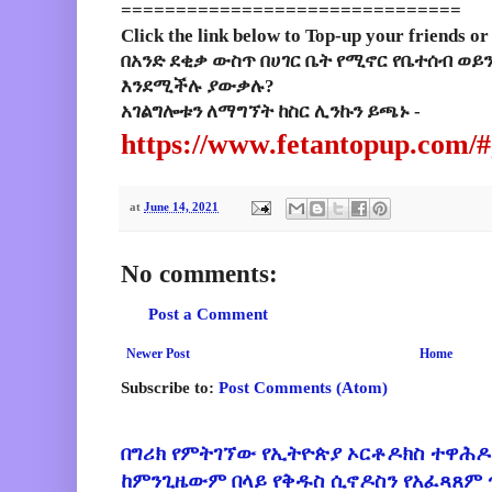
===============================
Click the link below to Top-up your friends or
በአንድ ደቂቃ ውስጥ በሀገር ቤት የሚኖር የቤተሰብ ወይ
እንደሚችሉ ያውቃሉ?
አገልግሎቱን ለማግኘት ከስር ሊንኩን ይጫኑ -
https://www.fetantopup.com/#
at
June 14, 2021
No comments:
Post a Comment
Newer Post
Home
Subscribe to:
Post Comments (Atom)
በግሪክ የምትገኘው የኢትዮጵያ ኦርቶዶክስ ተዋሕዶ
ከምንጊዜውም በላይ የቅዱስ ሲኖዶስን የአፈጻጸም