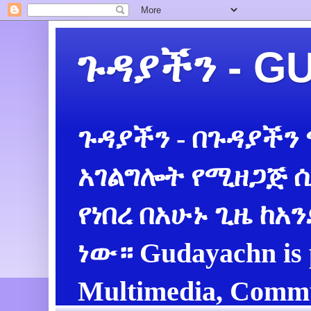
ጉዳያችን - 
ጉዳያችን - በጉዳያችን
አገልግሎት የሚዘጋጅ ሲ
የነበረ በአሁኑ ጊዜ ከአ
ነው። Gudayachn is 
Multimedia, Commu