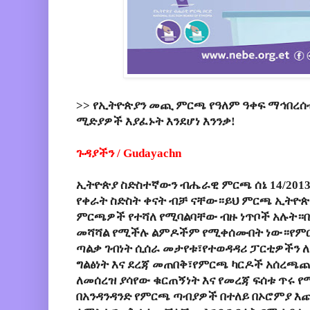
>> የኢትዮጵያን መጪ ምርጫ የዓለም ዓቀፍ ማኅበረሰ
ሚድያዎች እያፈኑት እንደሆነ እንንቃ!
ጉዳያችን / Gudayachn
ኢትዮጵያ ስድስተኛውን ብሔራዊ ምርጫ ሰኔ 14/2013 ዓ
የቀራት ስድስት ቀናት ብቻ ናቸው።ይህ ምርጫ ኢትዮጵ
ምርጫዎች የተሻለ የሚባልባቸው ብዙ ነጥቦች አሉት።
መሻሻል የሚችሉ ልምዶችም የሚቀሰሙበት ነው።የምርጫ
ጣልቃ ገብነት ሲሰራ መታየቱ፣የተወዳዳሪ ፓርቲዎችን 
ግልፅነት እና ደረጃ መጠበቅ፣የምርጫ ካርዶች አሰረጫጨ
ለመሰረዝ ያሳየው ቁርጠኝነት እና የመረጃ ፍሰቱ ጥሩ 
በአንዳንዳንድ የምርጫ ጣብያዎች በተለይ በኦሮምያ እ