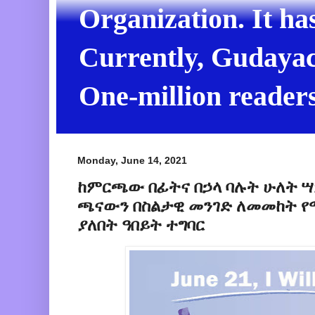
Organization. It ha
Currently, Gudayach
One-million readers
Monday, June 14, 2021
ከምርጫው በፊትና በኃላ ባሉት ሁለት 
ጫናውን በስልታዊ መንገድ ለመመከት 
ያለበት ዓበይት ተግባር