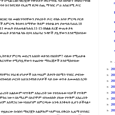
በሚል ርዕስ ባዘጋጀው የውይይት መርሃግብር ላይ በስካይፕ ከካይሮ፣ግብፅ
አባተ እና ከኖርዌይ የኢዜማ ድጋፍ ሰጪ ማኅበር ሥራ አስፈፃሚ ዶ/ር
ር ባለ መልክ ሃሳባቸውን ያቀረቡት ዶ/ር ተክሉ አባተ ምርጫ ቦርድ
ዎች ለምርጫ ቅስቀሳ ስማቸው ቅደም ተከተል ዕጣ ያወጣሉ፣ነሐሴ 10
 11 ውጤት ይለጠፋል፣ነሐሴ 11-15 በክልል ደረጃ ውጤቱ ይፋ
 ውጤት ይገለጣል ካሉ በኃላ አከራካሪ ጉዳዮች ያሏቸውን እንደሚከተለው
በኢትዮጵያ ምርጫ መደረግ አለበት ወይንስ የለበትም? ብለው የሚጠይቁ
ል እርሳቸው የሚያነሷቸውን ተጨባጭ ማስረጃዎች እንደሚከተለው
►
►
20
ያስቸግሩ ነባራዊ ሆነታዎች አሉ።ዛሬም ሕፃናት በሰሜን ጎንደር ታፍነው
►
20
ብንወስድ ጦርነት አለ፣አንዳንድ ቦታዎች ላይ ሰው ወጥቶ ለመመለስ ስጋት
►
20
►
20
►
20
አክራሪነት አልለውም።የጥቅም አክራሪነት ነው የተስፋፋው።ሰዎች የጥቅም
የሞከሩ ነው። በአማራም በኦሮሞም ብንመለከት ያለው የጥቅም አክራሪነት
►
20
ልናም አስቸጋሪ ነው።ስለሆነም ለምርጫው አንዱ እንቅፋት ሊሆን ይችላል።
►
20
►
20
ለጉ ተዟዙረው ስብሰባ ማዘጋጀት አልቻሉም።ለምሳሌ በቅርቡ ኢዜማ በጎንደር