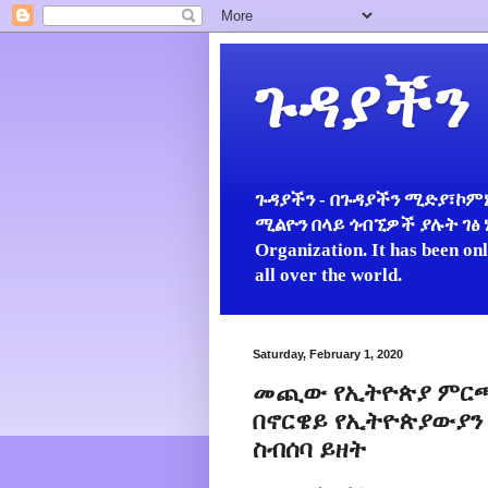
ጉዳያችን
ጉዳያችን - በጉዳያችን ሚድያ፣ኮምኒ
ሚልዮን በላይ ጎብኚዎች ያሉት ገፅ ነው።
Organization. It has been on
all over the world.
Saturday, February 1, 2020
መጪው የኢትዮጵያ ምርጫ የ
በኖርዌይ የኢትዮጵያውያን 
ስብሰባ ይዘት