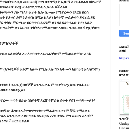
Messa
ናልባት በአዲስ አበባ ደረጃ ካየን በቀዳሚነት ኢዜማ እና ባልደራስ በከፍተኛ
።በሶስተኛ ደረጃ ብልፅግና ፓርቲ ሊከተል ይችላል።
አብላጫውን ያዙ ማለት አራት ኪሎ ሲመጡ የሚኖረውን የእርስ በርስ
 የህዝብ ድምፅ ይዘናል በሚል ስለሆነ ከፍተኛ መፈታተግ ይኖራል ይህ
/ር ተክሉ ምርጫው በርግጥ ቢደረግም ሆነ ባይደረግ የራሱ የሆነ አደጋ
ጫው ሂደትም ሆነ እርሱን ተከትሎ የሚመጣው አሳሳቢ ጉዳይ መነሻ ያሏቸውን
ሻ ምክንያቶች
አስድሳች
ይላኩ!
መውሰድ አለመቻል እና ለተሳሳተ አነጋገራቸውም የሚጠይቃቸው አካል
https
ቅም (አንዳንዶች አቅም አለው የሚሉ አሉ ግን አቅሙን እስካሁን አላሳየንም)
Edito
በቀለ e
ዛቱ፣ይህ በራሱ ጀብደኞች እንዲፈጠሩ ምክንያት ሆኗል።በቀላል ብር
ብዛት አስከትሏል።
 የኖረው ወጣት በራሱ በከፍተኛ ደረጃ የሞራል ድቀት ያደገ ወጣት መሆኑ፣
።አብዛኛው ሕዝብ ኢትዮጵያዊነቱን የሚፈልግ ቢሆንም 5% የማይሆኑ
ሉ እንዲጠቃ አድርጎታል ካሉ በኃላ ዶ/ር ተክሉ ምን አደረግ አለበት?
ጉዳያች
 ነጥቦች ዘርዝረዋል።
Guday
Consu