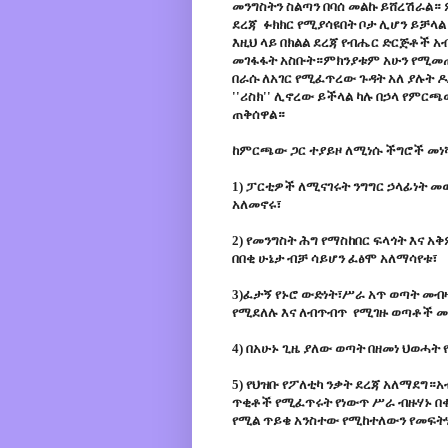
መንግስትን ስልጣን በባሰ መልኩ ይሸረሽራል። ም
ደረጃ ፉክክር የሚያሳዩበት ቦታ ሊሆን ይቻላል
እዚህ ላይ በክልል ደረጃ የብሔር ድርጅቶች 
መገፋፋት አስቡት።ምክንያቱም አሁን የሚመጡት
በራሱ ለአገር የሚፈጥረው ጉዳት አለ ያሉት ዶ
''ሪስክ'' ሊኖረው ይችላል ካሉ በኃላ የምር
ጠቅሰዋል።
ከምርጫው ጋር ተያይዞ ለሚነሱ ችግሮች መነ
1) ፓርቲዎች ለሚናገሩት ንግግር ኃላፊነት 
አለመኖሩ፣
2) የመንግስት ሕግ የማስከበር ፍላጎት እና አ
በበቂ ሁኔታ ብቻ ሳይሆን ፈፅሞ አለማሳየቱ፣
3)ፈታኝ የኑሮ ውድነት፣ሥራ አጥ ወጣት መብ
የሚደለሉ እና ለብጥብጥ የሚገዙ ወጣቶች መ
4) በአሁኑ ጊዜ ያለው ወጣት በዘመነ ህወሓት
5) የህዝቡ የፖለቲካ ንቃት ደረጃ አለማደግ
ጥቂቶች የሚፈጥሩት የነውጥ ሥራ ብዙሃኑ በቀላ
የሚል ጥይቄ አንስተው የሚከተለውን የመፍትሄ