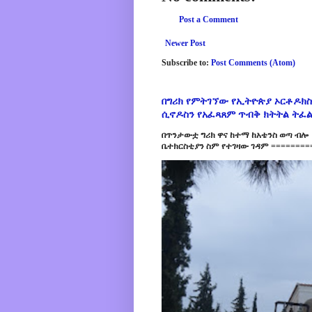
Post a Comment
Newer Post
Subscribe to:
Post Comments (Atom)
በግሪክ የምትገኘው የኢትዮጵያ ኦርቶዶክስ
ሲኖዶስን የአፈጻጸም ጥብቅ ክትትል ትፈ
በጥንታውቷ ግሪክ ዋና ከተማ ከአቴንስ ወጣ ብሎ 
ቤተክርስቲያን ስም የተገዛው ገዳም =========