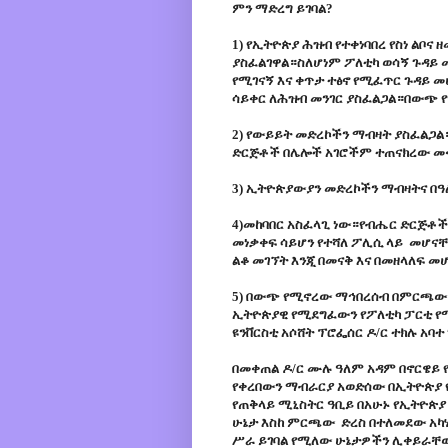
ምን ማድረግ ይገባል?
1) የኢትዮጵያ ሕዝብ የተቀነባበረ የስነ ልቦና
ያስፈልገዋል።ስለሆነም ፖለቲካ ወሳኝ ጉዳይ 
የሚገናኝ እና ቀጥታ ተፅኖ የሚፈጥር ጉዳይ 
ሳይቀር ለሕዝብ መንገር ያስፈልጋል።በውጭ 
2) የውይይት መድረኮችን ማብዛት ያስፈልጋል
ድርጅቶች በሌሎች አገሮችም ተጠናክረው መ
3) ኢትዮጵያውያን መድረኮችን ማብዛትና በዓ
4)መከባበር አስፈላጊ ነው።የብሔር ድርጅቶ
መነቃቀፍ ሳይሆን የተሻለ ፖሊሲ ላይ መሆና
ልቆ መገኘት እንጂ በመናቅ እና በመዘላለፍ መ
5) በውጭ የሚኖረው ማኅበረሰብ በምርጫው 
ኢትዮጵያዊ የሚደግፈውን የፖለቲካ ፓርቲ የ
ዩንቨርስቲ አሶሸት ፕሮፌሰር ዶ/ር ተክሉ አባ
በመቀጠል ዶ/ር ሙሉ ዓለም አዳም በኖርዌይ 
የቀረበውን ማብራርያ አወድሰው በኢትዮጵያ 
የጠቅላይ ሚኒስትር ዓቢይ በአሁኑ የኢትዮጵያ
ሁኔታ እስከ ምርጫው ድረስ በተለመደው አካሄ
ሥራ ይገባል የሚለው ሁኔታዎችን ሊቀይራቸው