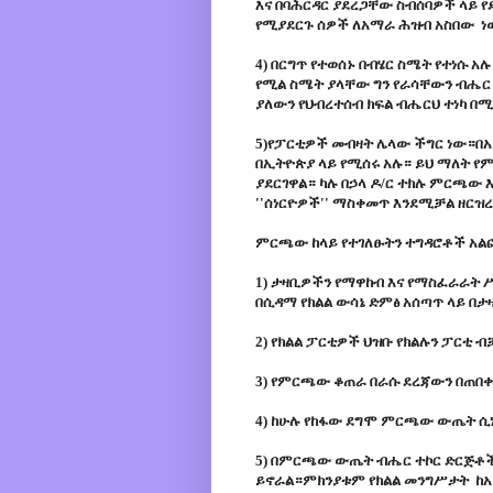
እና በባሕርዳር ያደረጋቸው ስብሰባዎች ላይ 
የሚያደርጉ ሰዎች ለአማራ ሕዝብ አስበው ነ
4) በርግጥ የተወሰኑ በብሄር ስሜት የተነሱ 
የሚል ስሜት ያላቸው ግን የራሳቸውን ብሔር
ያለውን የህብረተሰብ ክፍል ብሔርህ ተነካ በ
5)የፓርቲዎች መብዛት ሌላው ችግር ነው።በአ
በኢትዮጵያ ላይ የሚሰሩ አሉ። ይህ ማለት የምር
ያደርገዋል። ካሉ በኃላ ዶ/ር ተክሉ ምርጫው
''ሰነርዮዎች'' ማስቀመጥ እንደሚቻል ዘርዝ
ምርጫው ከላይ የተገለፁትን ተግዳሮቶች አልፎ
1) ታዛቢዎችን የማዋከብ እና የማስፈራራት
በሲዳማ የክልል ውሳኔ ድምፅ አሰጣጥ ላይ በ
2) የክልል ፓርቲዎች ህዝቡ የክልሉን ፓርቲ
3) የምርጫው ቆጠራ በራሱ ደረጃውን በጠበቀ
4) ከሁሉ የከፋው ደግሞ ምርጫው ውጤት ሲ
5) በምርጫው ውጤት ብሔር ተኮር ድርጅቶች
ይኖራል።ምክንያቱም የክልል መንግሥታት ከአ