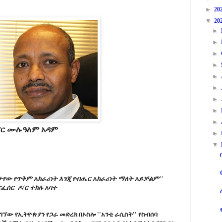
►
20
▼
20
►
►
►
►
►
►
►
►
►
/ር ሙሉዓለም አዳም
►
▼
ታየው የጥቅም አክራሪነት እንጂ የብሔር አክራሪነት ማለት አይቻልም''
ሮፌሰር ዶ/ር ተክሉ አባተ
ሚገኘው የኢትዮጵያን የጋራ መድረክ በኦስሎ ''አንቲ ራሲስት'' የስብሰባ