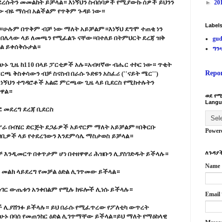
የደረሱትን መመልከት ይቻላል። እነኝህን ስብሰባዎች የሚያውኩ ሰዎች ይህንን
►
20
ው ብዬ ማሰብ አልችልም የጥቅም ጉዳይ ነው።
Label
አሉ።ሁሉም በጥቅም ብቻ ነው ማለት አይቻልም።እነኝህ ደግሞ ተጠቂ ነን
 በሌላው ላይ ለመጫን የሚፈልጉ ናቸው።በተለይ በትምህርት ደረጃ ዝቅ
gud
ሚል ይቀሰቅሱታል።
ግን
ሁኑ ጊዜ ከ110 በላይ ፓርቲዎች አሉ።አብዛኛው ብሔር ተኮር ነው። ጥቂት
Repo
ጫ ቅስቀሳውን ብቻ ስናስብ በራሱ ጉድዩን አስፈሪ (''ናይት ሜር'')
 እነኝህን ተግዳሮቶች አልፎ ምርጫው ጊዜ ላይ ቢደርስ የሚከተሉትን
ረዋል።
ወደ የሚ
Langu
 መደረግ ደረጃ ቢደርስ
 ሥራ በብሄር ድርጅት ደጋፊዎች አይኖርም ማለት አይቻልም።በቅርቡ
Power
ታዛቢዎች ላይ የተደረገውን እንደምሳሌ ማስታወስ ይቻላል።
ለጉዳያች
 ብቻ እንዲመርጥ በቀጥታም ሆነ በተዘዋዋሪ ሕዝቡን ሊያስገድዱት ይችላሉ።
Name
 መልክ ላይደረግ የመቻል ዕድል ሊገጥመው ይችላል።
ነገር ውጤቱን አንቀበልም የሚሉ ክፍሎች ሊነሱ ይችላሉ።
Email
 ሊያሸንፉ ይችላሉ። ይህ በራሱ የሚፈጥረው የፖለቲካ ውጥረት
ሁኑ በባሰ የመጠንከር ዕድል ሊገጥማቸው ይችላል።ይህ ማለት የማዕከላዊ