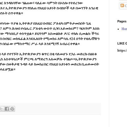
ር እንዳለባቸው ገልጠው፣ ባለፈው ሳምንት በኦስሎ የተደረገው
C
 እና ኢትዮጵያውያን የበለጠ የእዚህ አይነት ስብስቦች ላይ በመገኘት አገራዊ
ፅንኦት ሰጥተዋል።
Pages
ተነሳው ጥያቄ ኢትዮጵያ በእዚህ በብሄር ፖለቲካ በምትታመስበት ጊዜ
? ለምን ሕዝብ የብሔር ፖለቲካ ውስጥ ሲገባ አይመክሩም? ካህናትም እስከ
Ho
ው ማሳሰቢያ ተሰጥቷል። ይህንንም አስመልክቶ ዶ/ር ተክሉ ሲመልሱ ችግሩ
ሕዝብ በብሄር መከፋፈል እንደሌለበት የሚመክሩ ለምሳሌ የ24 ሰዓት የቴሌቭዥን
 በሰፊው የማስተማር ሥራ ላይ እንደሚገኝ አብራርተዋል።
LIKE
https
 ላይ የተገኙት ኢትዮጵያውያን ቁጥር በቂ ባለመሆኑ የጋራ መድረኩ በዕለቱ
አዳዲስ አስተባባሪዎች ምርጫ ለማድረግ አለመቻሉ ተገልጦ።ኢትዮጵያውያን
ቸው በወቅታዊ ጉዳይ ላይ ከመከራከር የእዚህ አይነቱን መድረክ ቢጠቀሙበት
 ተፈፅሟል።