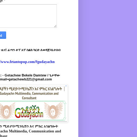
ge
*
 ዜና! ፈጣን ቶፕ አፕ ስልክ ካርድ ለወዳጅ፣ቤተሰብ
://www.fetantopup.com/#gudayachn
r : - Getachew Bekele Damtew / ጌታቸው
-mail=getachewb221@gmail.com
ን ሚድያ፣ኮሚንኬሽን እና ምክር አገልግሎት
achn Multimedia, Communication and
ltant