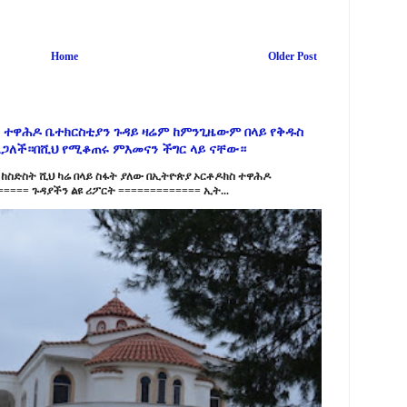
Home
Older Post
 ተዋሕዶ ቤተክርስቲያን ጉዳይ ዛሬም ከምንጊዜውም በላይ የቅዱስ
ልጋለች።በሺህ የሚቆጠሩ ምእመናን ችግር ላይ ናቸው።
ከስድስት ሺህ ካሬ በላይ ስፋት ያለው በኢትዮጵያ ኦርቶዶክስ ተዋሕዶ
==== ጉዳያችን ልዩ ሪፖርት ============= ኢት...