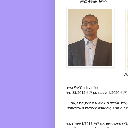
ዶ/ር ተክሉ አባተ
ዶ
ጉዳያችን/Gudayachn
ጥር 23/2012 ዓም (ፌብርዋሪ 1/2020 ዓም)
-
''በኢትዮጵያ በአሁኑ ወቅት ባብዛኛው የሚ
በካይሮ፣ግብፅ የአሜሪካ ዩንቨርስቲ አሶሼት ፕ
=======================
ዛሬ የካቲት 1/2012 ዓም በኦስሎ፣ኖርዌይ የ