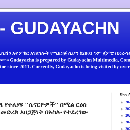
 - GUDAYACHN
ኬሽን እና ምክር አገልግሎት የሚዘጋጅ ሲሆን ከ2003 ዓም ጀምሮ በድረ-ገፅ 
 Gudayachn is prepared by Gudayachn Multimedia, Comm
line since 2011. Currently, Gudayachn is being visited by ov
Blog A
►
20
ተለያዩ ''ሴናርዮዎች'' በሚል ርዕስ
►
20
መድረክ አዘጋጅነት በኦስሎ የተደረገው
►
20
►
20
►
20