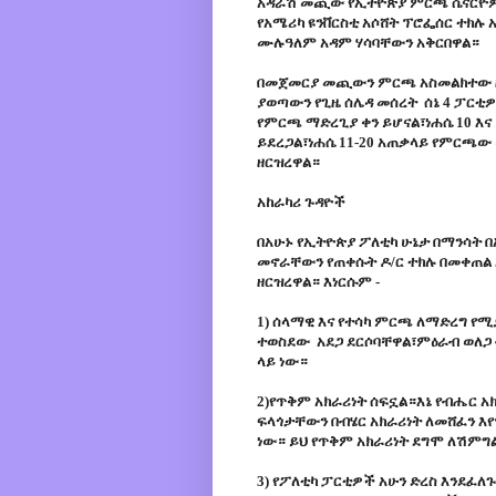
አዳራሽ መጪው የኢትዮጵያ ምርጫ ሴናርዮዎች 
የአሜሪካ ዩንቨርስቲ አሶሸት ፕሮፌሰር ተክሉ 
ሙሉዓለም አዳም ሃሳባቸውን አቅርበዋል።
በመጀመርያ መጪውን ምርጫ አስመልክተው ዘርዘ
ያወጣውን የጊዜ ሰሌዳ መሰረት ሰኔ 4 ፓርቲ
የምርጫ ማድረጊያ ቀን ይሆናል፣ነሐሴ 10 እና
ይደረጋል፣ነሐሴ 11-20 አጠቃላይ የምርጫው
ዘርዝረዋል።
አከራካሪ ጉዳዮች
በአሁኑ የኢትዮጵያ ፖለቲካ ሁኔታ በማንሳት 
መኖራቸውን የጠቀሱት ዶ/ር ተክሉ በመቀጠ
ዘርዝረዋል። እነርሱም -
1) ሰላማዊ እና የተሳካ ምርጫ ለማድረግ የሚ
ተወስደው አደጋ ደርሶባቸዋል፣ምዕራብ ወለጋ 
ላይ ነው።
2)የጥቅም አክራሪነት ሰፍኗል።እኔ የብሔር 
ፍላጎታቸውን በብሄር አክራሪነት ለመሸፈን እ
ነው። ይህ የጥቅም አክራሪነት ደግሞ ለሽምግ
3) የፖለቲካ ፓርቲዎች አሁን ድረስ እንደፈ