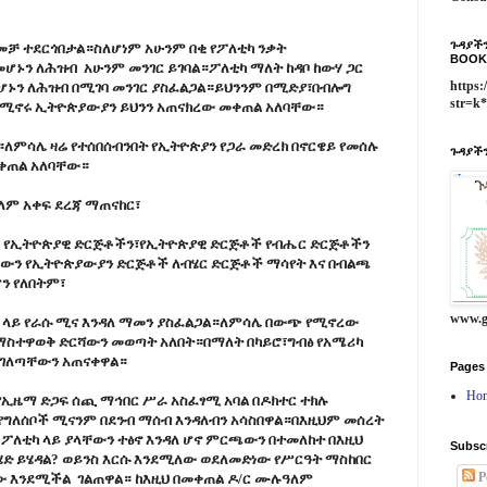
ጉዳያችን
 ዘመቻ ተደርጎበታል።ስለሆነም አሁንም በቂ የፖለቲካ ንቃት
BOOK
መሆኑን ለሕዝብ አሁንም መንገር ይገባል።ፖለቲካ ማለት ከዳቦ ከውሃ ጋር
https:
መሆኑን ለሕዝብ በሚገባ መንገር ያስፈልጋል።ይህንንም በሚድያ፣በብሎግ
str=k
የሚኖሩ ኢትዮጵያውያን ይህንን አጠናክረው መቀጠል አለባቸው።
።ለምሳሌ ዛሬ የተሰበሰብንበት የኢትዮጵያን የጋራ መድረክ በኖርዌይ የመሰሉ
ጉዳያችን
ቀጠል አለባቸው።
ለም አቀፍ ደረጃ ማጠናከር፣
ች የኢትዮጵያዊ ድርጅቶችን፣የኢትዮጵያዊ ድርጅቶች የብሔር ድርጅቶችን
ቸውን የኢትዮጵያውያን ድርጅቶች ለብሄር ድርጅቶች ማሳየት እና በብልጫ
ሆን የለበትም፣
www.g
ላይ የራሱ ሚና እንዳለ ማመን ያስፈልጋል።ለምሳሌ በውጭ የሚኖረው
ማስተዋወቅ ድርሻውን መወጣት አለበት።በማለት በካይሮ፣ግብፅ የአሜሪካ
ተ ገለጣቸውን አጠናቀዋል።
Pages
Ho
የኢዜማ ድጋፍ ሰጪ ማኅበር ሥራ አስፈፃሚ አባል በዶክተር ተክሉ
የግለሰቦች ሚናንም በደንብ ማሰብ እንዳለብን አሳስበዋል።በእዚህም መሰረት
 ፖለቲካ ላይ ያላቸውን ተፅኖ እንዳለ ሆኖ ምርጫውን በተመለከተ በእዚህ
Subsc
ድ ይሄዳል? ወይንስ እርሱ እንደሚለው ወደለመድነው የሥርዓት ማስከበር
P
 እንደሚችል ገልጠዋል። ከእዚህ በመቀጠል ዶ/ር ሙሉዓለም