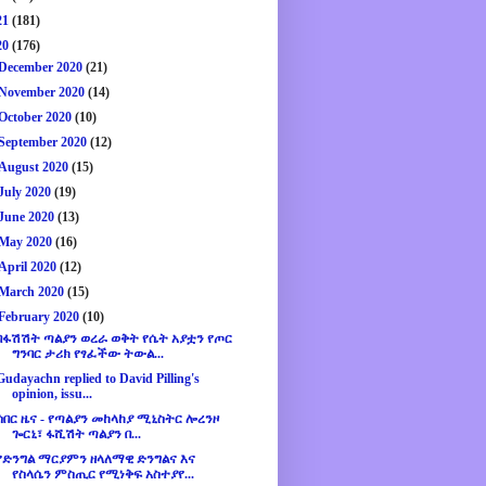
21
(181)
20
(176)
December 2020
(21)
November 2020
(14)
October 2020
(10)
September 2020
(12)
August 2020
(15)
July 2020
(19)
June 2020
(13)
May 2020
(16)
April 2020
(12)
March 2020
(15)
February 2020
(10)
በፋሽሽት ጣልያን ወረራ ወቅት የሴት አያቷን የጦር
ግንባር ታሪክ የፃፈችው ትውል...
Gudayachn replied to David Pilling's
opinion, issu...
ሰበር ዜና - የጣልያን መከላከያ ሚኒስትር ሎረንዞ
ጐርኒ፣ ፋሺሽት ጣልያን በ...
የድንግል ማርያምን ዘላለማዊ ድንግልና እና
የስላሴን ምስጢር የሚነቅፍ አስተያየ...