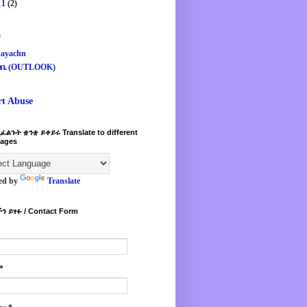
11
(2)
s
ayachn
ዛቤ (OUTLOOK)
rt Abuse
ፈልጉት ቋንቋ ይቀይሩ Translate to different
ages
ed by
Translate
ን ይፃፉ / Contact Form
*