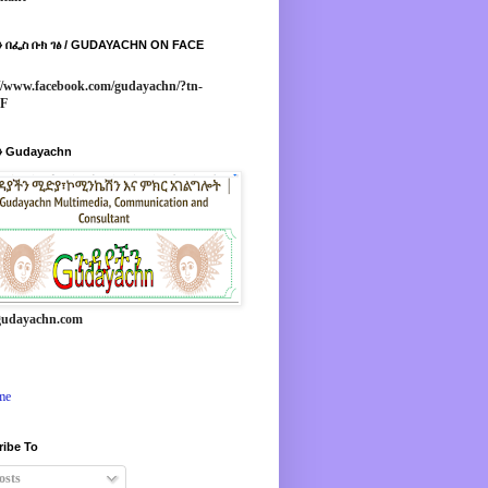
 በፌስ ቡክ ገፅ / GUDAYACHN ON FACE
//www.facebook.com/gudayachn/?tn-
*F
 Gudayachn
udayachn.com
me
ribe To
osts