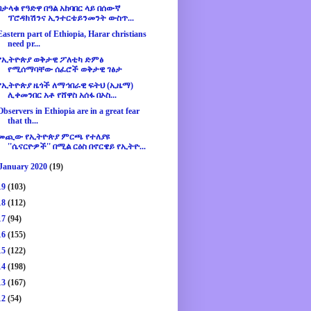
በታላቁ የዓድዋ በዓል አከባበር ላይ በሰውኛ
ፕሮዳክሽንና ኢንተርቴይንመንት ውስጥ...
Eastern part of Ethiopia, Harar christians
need pr...
የኢትዮጵያ ወቅታዊ ፖለቲካ ድምፅ
የሚሰማባቸው ሰፈሮች ወቅታዊ ገፅታ
የኢትዮጵያ ዜጎች ለማኅበራዊ ፍትህ (ኢዜማ)
ሊቀመንበር አቶ የሸዋስ አሰፋ በኦስ...
Observers in Ethiopia are in a great fear
that th...
መጪው የኢትዮጵያ ምርጫ የተለያዩ
''ሴናርዮዎች'' በሚል ርዕስ በኖርዌይ የኢትዮ...
January 2020
(19)
19
(103)
18
(112)
17
(94)
16
(155)
15
(122)
14
(198)
13
(167)
12
(54)