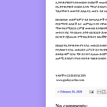
ኢትዮጵያዊነትን በተመለከተ ስብስቦች መጠናከ
የኢትዮጵያዊነት ስብሰባ አንዱ ማሳያ እንደሆነ
ግዴታቸውን መወጣት አስፈላጊ መሆኑ ላይ አ
በስብሰባው መደምደምያ ላይ ከተሳታፊዎች የ
የሃይማኖት አባቶች እና መምህራን የት ናቸው
ማውገዝ የሚደርስ ርምጃ መውሰድ እንዳለባቸ
መኖሩን ነገር ግን በአሁኑ ሰዓት በአገርቤት 
ስርጭት የጀመረው የማኅበረቅዱሳን ቴሌቭዥን
በእዚህ የኢትዮጵያውያን የጋራ መድረክ ስብሰባ
የተያዘውን የጋራ መድረኩን ሪፖርት እና የ
ለወደፊቱም በጋራ ሻይ እና ቡና ሲጠጡ ለብቻ
ጠቃሚ እንደሆነ ሃሳብ ተሰጥቶ የዕለቱ ስብሰባ
ጉዳያችን GUDAYACHN
www.gudayachn.com
at
February 01, 2020
No comments: