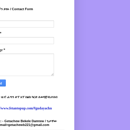
ን ይፃፉ / Contact Form
*
ge
*
 ዜና! ፈጣን ቶፕ አፕ ስልክ ካርድ ለወዳጅ፣ቤተሰብ
://www.fetantopup.com/#gudayachn
r : - Getachew Bekele Damtew / ጌታቸው
-mail=getachewb221@gmail.com