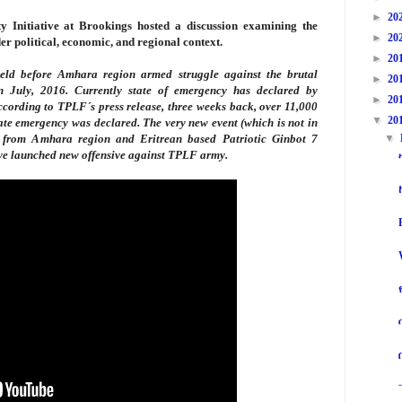
►
20
y Initiative at Brookings hosted a discussion examining the
►
20
der political, economic, and regional context.
►
20
eld before Amhara region armed struggle against the brutal
►
20
July, 2016. Currently state of emergency has declared by
►
20
ording to TPLF´s press release, three weeks back, over 11,000
▼
20
ate emergency was declared. The very new event (which is not in
s from Amhara region and Eritrean based Patriotic Ginbot 7
▼
e launched new offensive against TPLF army.