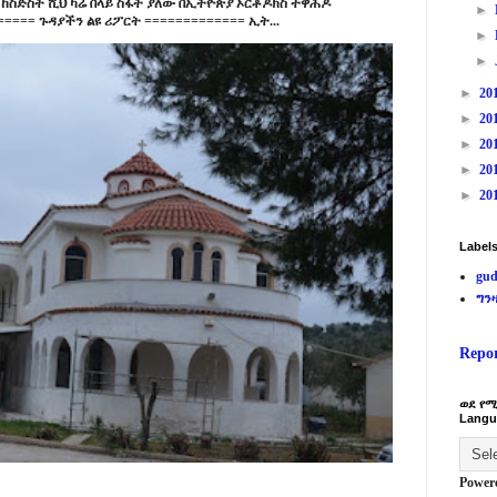
ከስድስት ሺህ ካሬ በላይ ስፋት ያለው በኢትዮጵያ ኦርቶዶክስ ተዋሕዶ
►
==== ጉዳያችን ልዩ ሪፖርት ============= ኢት...
►
►
►
20
►
20
►
20
►
20
►
20
Label
gud
ግን
Repo
ወደ የሚ
Langu
Power