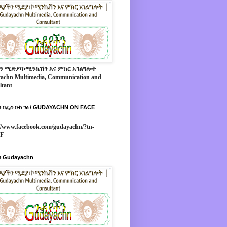
ን ሚድያ፣ኮሚንኬሽን እና ምክር አገልግሎት
achn Multimedia, Communication and
ltant
 በፌስ ቡክ ገፅ / GUDAYACHN ON FACE
//www.facebook.com/gudayachn/?tn-
*F
 Gudayachn