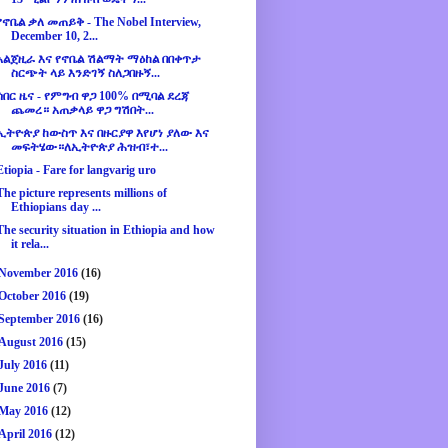
የኖቤል ቃለ መጠይቅ - The Nobel Interview,
December 10, 2...
አልጀዚራ እና የኖቤል ሽልማት ማዕከል በበቀጥታ
ስርጭት ላይ እንድገኝ ስለጋበዙኝ...
ሰበር ዜና - የምግብ ዋጋ 100% በሚባል ደረጃ
ጨመረ። አጠቃላይ ዋጋ ግሽበት...
ኢትዮጵያ ከውስጥ እና በዙርያዋ እየሆነ ያለው እና
መፍትሄው።ለኢትዮጵያ ሕዝብ፣ተ...
Etiopia - Fare for langvarig uro
The picture represents millions of
Ethiopians day ...
The security situation in Ethiopia and how
it rela...
November 2016
(16)
October 2016
(19)
September 2016
(16)
August 2016
(15)
July 2016
(11)
June 2016
(7)
May 2016
(12)
April 2016
(12)