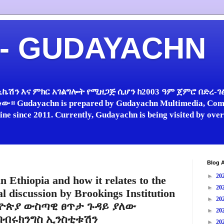
 - GUDAYACHN
ኬሽን እና ምክር አገልግሎት የሚዘጋጅ ሲሆን ከ2003 ዓም ጀምሮ በድረ-ገፅ 
 Gudayachn is prepared by Gudayachn Multimedia, Comm
line since 2011. Currently, Gudayachn is being visited by ov
Blog A
►
20
in Ethiopia and how it relates to the
►
20
al discussion by Brookings Institution
►
20
ኢትዮጵያ ውስጣዊ ፀጥታ ጉዳይ ያለው
►
20
በብሩክንግስ ኢንስቲቱሽን
►
20