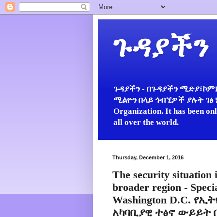
ጉዳያችን
ጉዳያችን - በጉዳያችን ሚድያ፣ኮምኒ
ሚልዮን በላይ ጎብኚዎች ያሉት ገፅ ነው።
Organization. It has been on
all over the world.
Thursday, December 1, 2016
The security situation 
broader region - Speci
Washington D.C. የ
አካባቢያዊ ተፅኖ ውይይት 