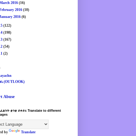
March 2016
(16)
February 2016
(10)
January 2016
(6)
15
(122)
14
(198)
13
(167)
12
(54)
11
(2)
s
ayachn
ዛቤ (OUTLOOK)
rt Abuse
ፈልጉት ቋንቋ ይቀይሩ Translate to different
ages
ed by
Translate