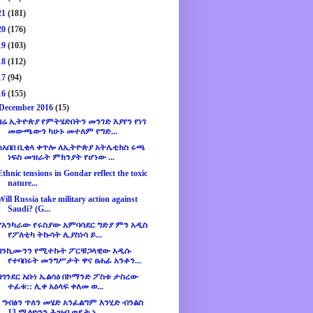
21
(181)
20
(176)
19
(103)
18
(112)
17
(94)
16
(155)
December 2016
(15)
ዛሬ ኢትዮጵያ የምትሄድበትን መንገድ እያየን የነገ
መውጫውን ካሁኑ መተለም የግድ...
ከአበበ ቢቂላ ቀጥሎ ለኢትዮጵያ አትሌቲክስ ሩጫ
ነፍስ መዝራት ምክንያት የሆነው ...
Ethnic tensions in Gondar reflect the toxic
nature...
Will Russia take military action against
Saudi? (G...
የአንካራው የሩስያው አምባሳደር ግድያ ምን አዲስ
የፖለቲካ ትኩሳት ሊያስነሳ ይ...
ባንኪሙንን የሚተኩት ፖርቹጋላዊው አዲሱ
የተባበሩት መንግሥታት ዋና ፀሐፊ አንቶን...
በጎንደር አቡነ ኤልሳዕ በኮማንድ ፖስቱ ታስረው
ተፈቱ:: ሊቀ አዕላፍ ቀለመ ወ...
¨ ግብፅን ጥለን መሄድ አንፈልግም እንሂድ ብንልስ
13 ሚልዮንን ሕዝብ ወዴት ነ...