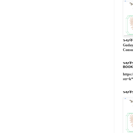
ጉዳያች
Guday
Consu
ጉዳያችን
BOOK
https:
str=k
ጉዳያችን