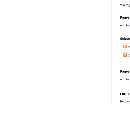
www.g
Pages
Ho
Subsc
P
C
Pages
Ho
LIKE
https