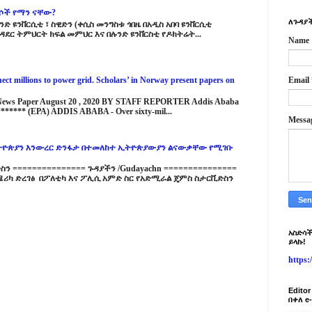
ርሶች የማን ናቸው?
ለጉዳያች
ድ ዩንቨርሲቲ ፣ ስዊድን (ቀሲስ መንግስቱ ጎበዜ በአዲስ አበባ ዩንቨርሲቲ
ዳደር ትምህርት ክፍል መምህር እና በሉንድ ዩንቨርስቲ የዶክትሬት...
Name
ct millions to power grid. Scholars’ in Norway present papers on
Email
 News Paper August 20 , 2020 BY STAFF REPORTER Addis Ababa
****** (EPA) ADDIS ABABA - Over sixty-mil...
Messa
ዮጵያን እንውረር ድንፋታ በተመለከተ ኢትዮጵያውያን ልናውቃቸው የሚገቡ
 =============== ጉዳያችን /Gudayachn ===============
ሪካ ድረገፅ በፖለቲካ እና ፖሊሲ አምድ ስር የአድሚራል ጄምስ ስታርቪድስን
አስድሳች
ይላኩ!
https
Edito
በቀለ e