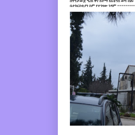
በጥንታውቷ ግሪክ ዋና ከተማ ከአቴንስ ወጣ ብሎ 
ቤተክርስቲያን ስም የተገዛው ገዳም =========