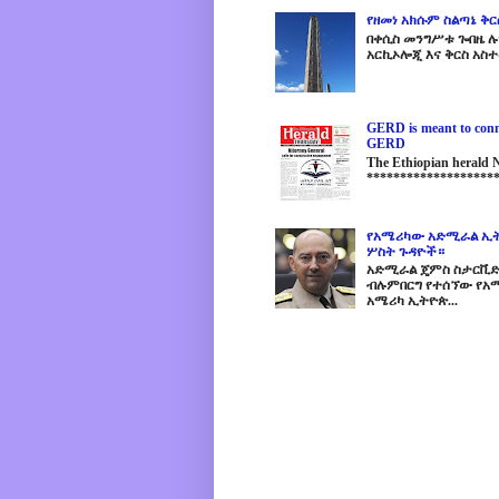
የዘመነ አክሱም ስልጣኔ ቅ
በቀሲስ መንግሥቱ ጐበዜ ሉን
አርኪኦሎጂ እና ቅርስ አስተ
GERD is meant to conne
GERD
The Ethiopian herald
********************
የአሜሪካው አድሚራል ኢት
ሦስት ጉዳዮች።
አድሚራል ጄምስ ስታርቪድስን
ብሉምበርግ የተሰኘው የአሜ
አሜሪካ ኢትዮጵ...