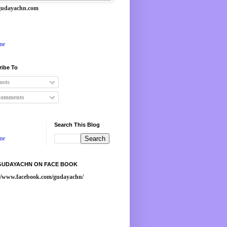
udayachn.com
me
ribe To
osts
omments
Search This Blog
me
 GUDAYACHN ON FACE BOOK
://www.facebook.com/gudayachn/