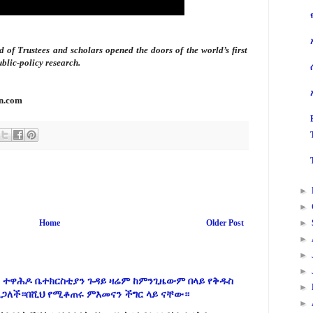
of Trustees and scholars opened the doors of the world’s first
blic-policy research.
n.com
►
►
►
Home
Older Post
►
►
►
 ተዋሕዶ ቤተክርስቲያን ጉዳይ ዛሬም ከምንጊዜውም በላይ የቅዱስ
►
ልጋለች።በሺህ የሚቆጠሩ ምእመናን ችግር ላይ ናቸው።
►