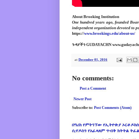
About Brooking Institution
One hundred years ago, founded Board 
independent organization devoted to pu
https://
www.brookings.edu/about-us/
ጉዳያችን GUDAYACHN www.gudayach
at
December 01, 2016
No comments:
Post a Comment
Newer Post
Subscribe to:
Post Comments (Atom)
በግሪክ የምትገኘው የኢትዮጵያ ኦርቶዶክስ
ሲኖዶስን የአፈጻጸም ጥብቅ ክትትል ትፈ