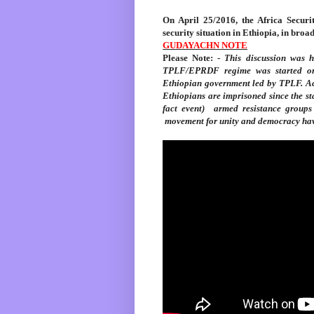
On April 25/2016, the Africa Securit
security situation in Ethiopia, in broa
GUDAYACHN NOTE
Please Note
: -
This discussion was h
TPLF/EPRDF regime was started on 
Ethiopian government led by TPLF. Acc
Ethiopians are imprisoned since the st
fact event) armed resistance group
movement for unity and democracy hav