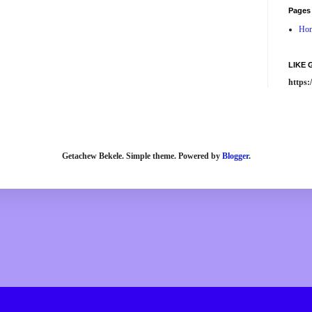
Pages
Ho
LIKE
https
Getachew Bekele. Simple theme. Powered by
Blogger
.