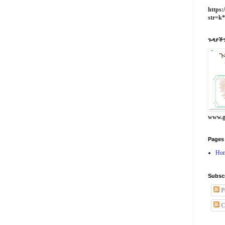
https:
str=k
ጉዳያችን
www.g
Pages
Ho
Subsc
P
C