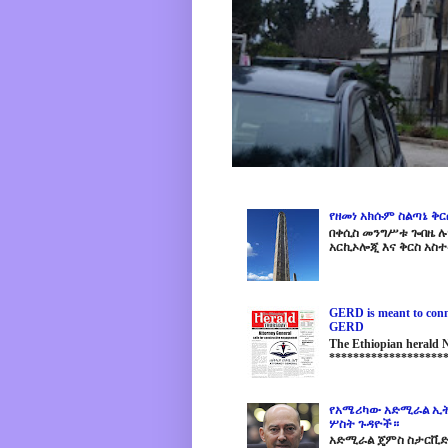
የዘመነ አክሱም ስልጣኔ ቅ
በቀሲስ መንግሥቱ ጐበዜ ሉን
አርኪኦሎጂ እና ቅርስ አስተ
GERD is meant to conne
GERD
The Ethiopian herald
********************
የአሜሪካው አድሚራል ኢት
ሦስት ጉዳዮች።
አድሚራል ጄምስ ስታርቪድስን