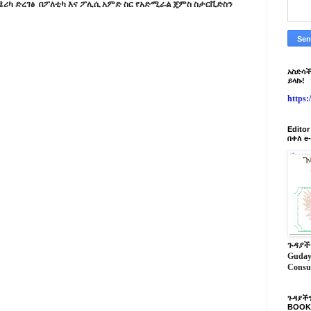
ሪካ ድረገፅ በፖለቲካ እና ፖሊሲ አምድ ስር የአድሚራል ጄምስ ስታርቪድስን
አስድሳች
ይላኩ!
https
Edito
በቀለ e
ጉዳያች
Guday
Consu
ጉዳያችን
BOOK