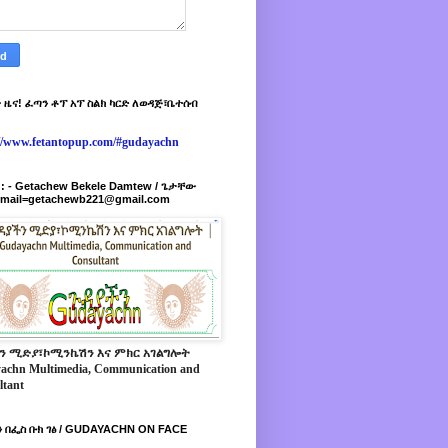
 ዜና! ፈጣን ቶፕ አፕ ስልክ ካርድ ለወዳጅ፣ቤተሰብ
://www.fetantopup.com/#gudayachn
r : - Getachew Bekele Damtew / ጌታቸው
-mail=getachewb221@gmail.com
ን ሚድያ፣ኮሚንኬሽን እና ምክር አገልግሎት
achn Multimedia, Communication and
ltant
 በፌስ ቡክ ገፅ / GUDAYACHN ON FACE