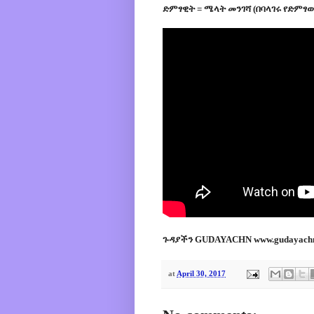
ድምፃዊት = ሜላት መንገሻ (በባላገሩ የድምፃ
ጉዳያችን GUDAYACHN www.gudayach
at
April 30, 2017