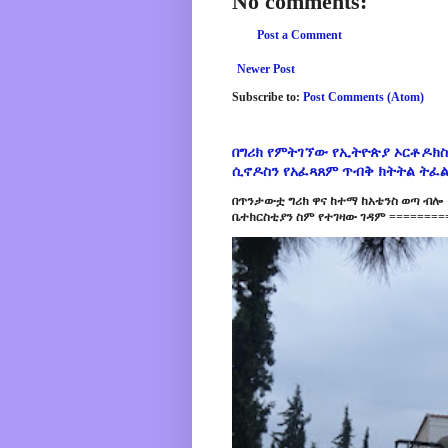
No comments:
Post a Comment
Newer Post
Subscribe to:
Post Comments (Atom)
በግሪክ የምትገኘው የኢትዮጵያ ኦርቶዶክስ
ሲኖዶስን የአፈጻጸም ጥብቅ ክትትል ትፈ
በጥንታውቷ ግሪክ ዋና ከተማ ከአቴንስ ወጣ ብሎ 
ቤተክርስቲያን ስም የተገዛው ገዳም =========