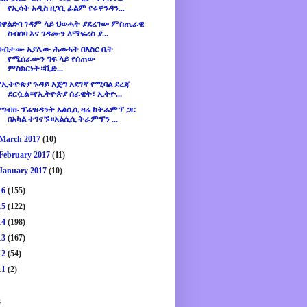
የኢሳት አዲስ ዘጋቢ ፊልም የሩዋንዳን...
በዋልድባ ገዳም ላይ ህወሓት ያደረገው ምስጢራዊ
ስብሰባ እና ገዳሙን ለማፍረስ ያ...
ሀብታሙ አያሌው ሕወሓት በእስር ቤት
የሚሰራውን ግፍ ላይ የሰጠው
ምስክርነት።ቪድ...
የኢትዮጵያ ጉዳይ እጅግ አደገኛ የሚባል ደረጃ
ደርሷል።የኢትዮጵያ ሰራዊት፣ ኢትዮ...
የግብፁ ፕሬዝዳንት አልሲሲ ዛሬ ከትራምፕ ጋር
በአካል ተገናኙ።አልሲሲ ትራምፕን ...
March 2017
(10)
February 2017
(11)
January 2017
(10)
16
(155)
15
(122)
14
(198)
13
(167)
12
(54)
11
(2)
s