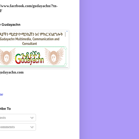
//www.facebook.com/gudayachn/?tn-
*F
 Gudayachn
udayachn.com
me
ribe To
osts
omments