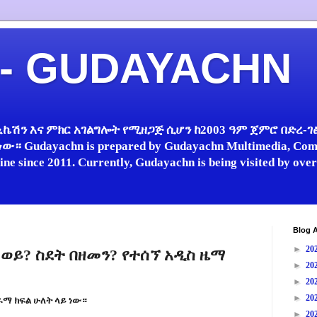
 - GUDAYACHN
ኬሽን እና ምክር አገልግሎት የሚዘጋጅ ሲሆን ከ2003 ዓም ጀምሮ በድረ-ገፅ 
 Gudayachn is prepared by Gudayachn Multimedia, Comm
line since 2011. Currently, Gudayachn is being visited by ov
Blog A
►
20
 ወይ? ስደት በዘመን? የተሰኘ አዲስ ዜማ
►
20
►
20
►
20
ማ ክፍል ሁለት ላይ ነው።
►
20