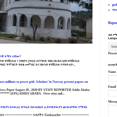
gud
ግን
Repo
ወደ የሚ
Langu
Power
ርሶች የማን ናቸው?
ድ ዩንቨርሲቲ ፣ ስዊድን (ቀሲስ መንግስቱ ጎበዜ በአዲስ አበባ ዩንቨርሲቲ
ዳደር ትምህርት ክፍል መምህር እና በሉንድ ዩንቨርስቲ የዶክትሬት...
ለጉዳያች
Name
ct millions to power grid. Scholars’ in Norway present papers on
Email
 News Paper August 20 , 2020 BY STAFF REPORTER Addis Ababa
****** (EPA) ADDIS ABABA - Over sixty-mil...
Messa
ዮጵያን እንውረር ድንፋታ በተመለከተ ኢትዮጵያውያን ልናውቃቸው የሚገቡ
 =============== ጉዳያችን /Gudayachn ===============