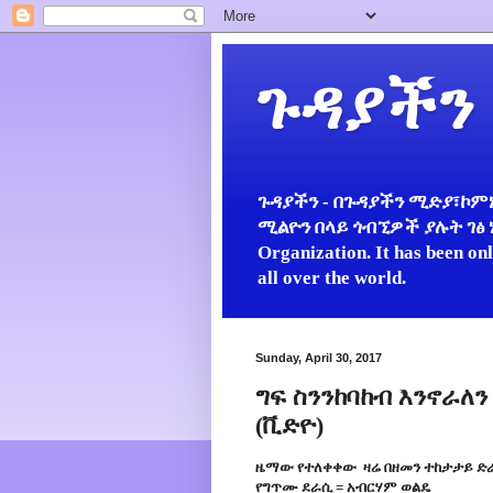
ጉዳያችን
ጉዳያችን - በጉዳያችን ሚድያ፣ኮምኒ
ሚልዮን በላይ ጎብኚዎች ያሉት ገፅ ነው።
Organization. It has been on
all over the world.
Sunday, April 30, 2017
ግፍ ስንንከባከብ እንኖራለን
(ቪድዮ)
ዜማው የተለቀቀው ዛሬ በዘመን ተከታታይ ድራ
የግጥሙ ደራሲ = አብርሃም ወልዴ