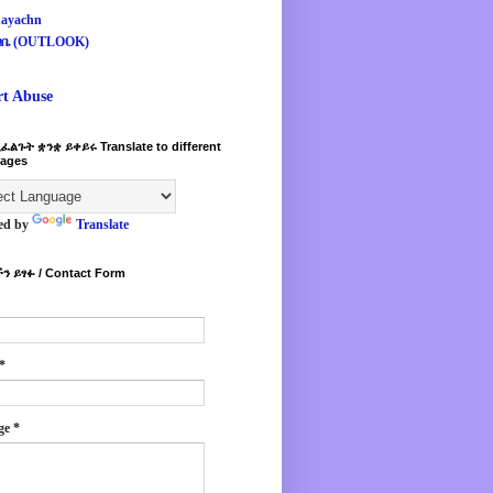
ayachn
ዛቤ (OUTLOOK)
rt Abuse
ፈልጉት ቋንቋ ይቀይሩ Translate to different
ages
ed by
Translate
ን ይፃፉ / Contact Form
*
ge
*