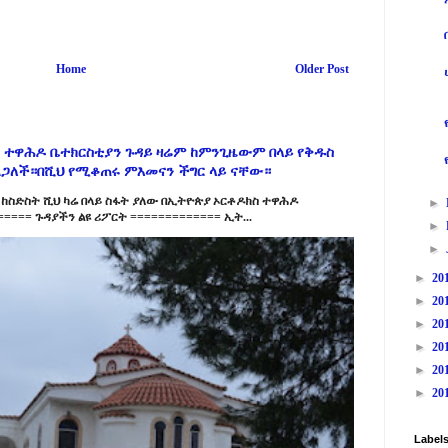
Home
Older Post
 ተዋሕዶ ቤተክርስቲያን ጉዳይ ዛሬም ከምንጊዜውም በላይ የቅዱስ
ልጋለች።በሺህ የሚቆጠሩ ምእመናን ችግር ላይ ናቸው።
ከስድስት ሺህ ካሬ በላይ ስፋት ያለው በኢትዮጵያ ኦርቶዶክስ ተዋሕዶ
►
==== ጉዳያችን ልዩ ሪፖርት ============= ኢት...
►
►
►
20
►
20
►
20
►
20
►
20
►
20
Label