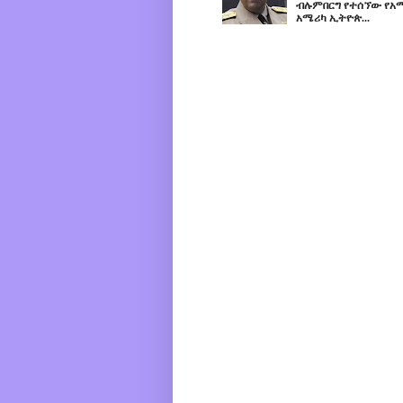
ብሉምበርግ የተሰኘው የአሜ
አሜሪካ ኢትዮጵ...