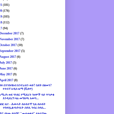
21
(181)
20
(176)
19
(103)
18
(112)
17
(94)
December 2017
(7)
November 2017
(7)
October 2017
(10)
September 2017
(5)
August 2017
(6)
July 2017
(5)
June 2017
(6)
May 2017
(9)
April 2017
(8)
ግፍ ስንንከባከብ እንኖራለን ወይ? ስደት በዘመን?
የተሰኘ አዲስ ዜማ (ቪድዮ)
አሜሪካ ወደ ጎንደር የሚደረጉ ጉዞዎች ላይ ጥንቃቄ
እንዲደረግ ዛሬ መግለጫ አወጣ...
ሰበር ዜና - ሕወሓት ለሁለተኛ ጊዜ ለሁለት
ተከፍሏል።አትሌት ኃይሌ ገብረ ስላሴ...
ጆሮ ያለው ይስማ! "መታወቂያ" የተሰኘው