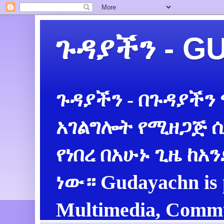
ጉዳያችን - 
ጉዳያችን - በጉዳያችን
አገልግሎት የሚዘጋጅ ሲ
የነበረ በአሁኑ ጊዜ ከአ
ነው። Gudayachn is 
Multimedia, Commu