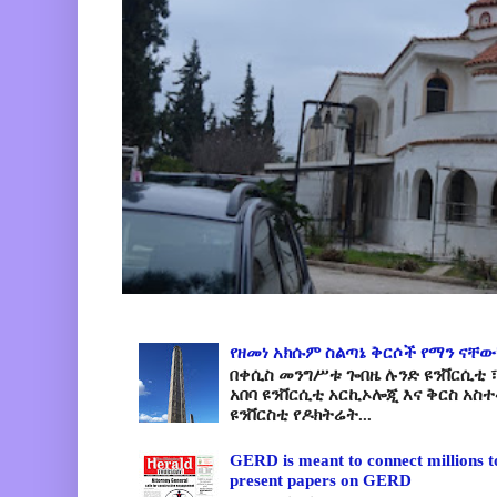
የዘመነ አክሱም ስልጣኔ ቅርሶች የማን ናቸው
በቀሲስ መንግሥቱ ጐበዜ ሉንድ ዩንቨርሲቲ ፣
አበባ ዩንቨርሲቲ አርኪኦሎጂ እና ቅርስ አስ
ዩንቨርስቲ የዶክትሬት...
GERD is meant to connect millions t
present papers on GERD