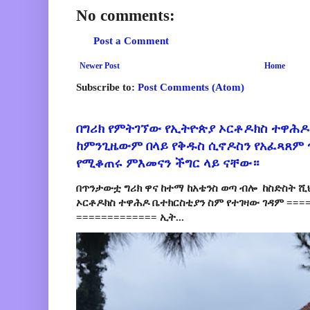
No comments:
Post a Comment
Newer Post
Home
Subscribe to:
Post Comments (Atom)
በግሪክ የምትገኘው የኢትዮጵያ ኦርቶዶክስ ተዋሕዶ
ከምንጊዜውም በላይ የቅዱስ ሲኖዶስን የአፈጻጸም
የሚቆጠሩ ምእመናን ችግር ላይ ናቸው።
በጥንታውቷ ግሪክ ዋና ከተማ ከአቴንስ ወጣ ብሎ ከስድስት ሺ
ኦርቶዶክስ ተዋሕዶ ቤተክርስቲያን ስም የተገዛው ገዳም ====
============= ኢት...