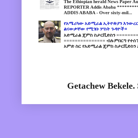
The Ethiopian herald News Paper A
REPORTER Addis Ababa *********
ADDIS ABABA - Over sixty-mil...
የአሜሪካው አድሚራል ኢትዮጵያን እንውረር
ልናውቃቸው የሚገቡ ሦስት ጉዳዮች።
አድሚራል ጄምስ ስታርቪድስን =========
=============== ብሉምበርግ የተሰ
አምድ ስር የአድሚራል ጄምስ ስታርቪድስን 
Getachew Bekele.