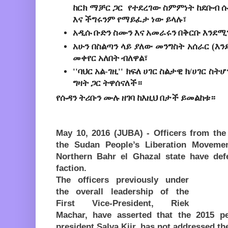
ከርክ ማቻር ጋር የተደረገው ስምምነት ከደቡብ ሱ
እና ችግሩንም የማይፈታ ነው ይላሉ፣
አዲሱ ቡድን ስሙን እና አመራሩን በቅርቡ እንደሚ
አሁን በስልጣን ላይ ያለው መንግስት አሰራር (እን
መቀየር አለበት ብለዋል፣
''ባህር አል-ገዚ'' ክፍለ ሀገር ስልታዊ ክ/ሀገር ስ
ግዛት ጋር ትዋሰናለች።
የሱዳን ትሪቡን ሙሉ ዘገባ ከእዚህ በታች ይመልከቱ።
May 10, 2016 (JUBA) - Officers from the
the Sudan People’s Liberation Moveme
Northern Bahr el Ghazal state have de
faction.
The officers previously under
the overall leadership of the
First Vice-President, Riek
Machar, have asserted that the 2015 p
president Salva Kiir, has not addressed th