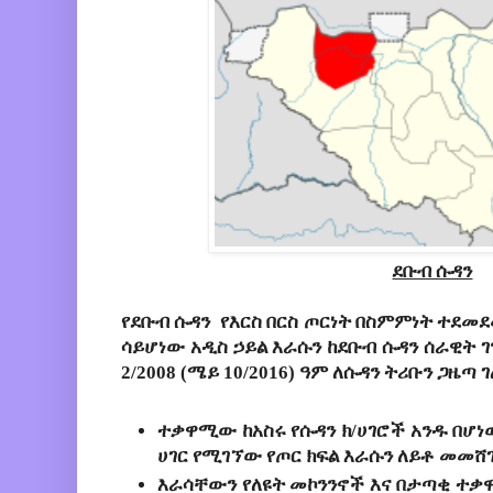
ደቡብ ሱዳን
የደቡብ ሱዳን የእርስ በርስ ጦርነት በስምምነት ተደመደ
ሳይሆነው አዲስ ኃይል እራሱን ከደቡብ ሱዳን ሰራዊት 
2/2008 (ሜይ 10/2016) ዓም ለሱዳን ትሪቡን ጋዜጣ
ተቃዋሚው ከአስሩ የሱዳን ክ/ሀገሮች አንዱ በሆነው 
ሀገር የሚገኘው የጦር ክፍል እራሱን ለይቶ መመሸጉ
እራሳቸውን የለዩት መኮንንኖች እና በታጣቂ ተቃ