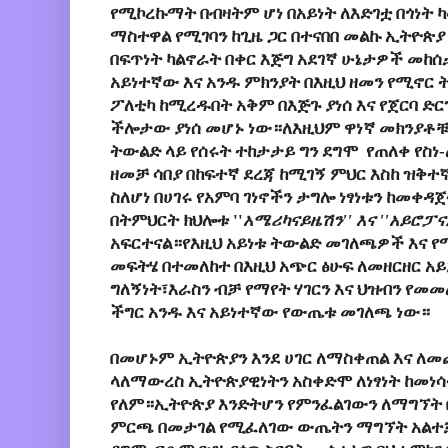
የሚኮረኩማት በብዛትም ሆነ በአይነት ለእድገቷ በጎነት 
ማስተዋል የሚገባን ከጊዜ ጋር በተናበበ መልኩ ኢትዮጵ
በፍጥነት ካልኖራት በቀር እጅግ አደገኛ ሁኔታዎች መ
አይነተኛው እና አንዱ ምክንያት በእዚህ ዘመን የሚኖር
ፖለቲካ ከሚረዱበት አቅም በእጅጉ ያነሰ እና የጀርባ ድ
ችሎታው ያነሰ መሆኑ ነው።ለእዚህም ዋነኛ መክንያቶቹ
ትውልድ ላይ የሰሩት ተከታታይ ግን ደግሞ የጠለቀ የስነ-
ዘመቻ ሳበያ በከፍተኛ ደረጃ ከሚገኝ ምህር እስከ ዝቅተ
ስለሆነ በሀገሩ የአምባ ገነኖችን ታግሎ ነፃነቱን ከመቀዳ
በትምህርት ክህሎቱ ''
አሜሪካናይዜሽን'' እና ''አይሮፓ
አፍርተናል።የእዚህ አይነቱ ትውልድ መገለጫዎች እና 
መፍትሄ በተመለከተ በእዚህ አጭር ፅሁፍ ለመዘርዘር 
ግለኝነት፣እራስን ብቻ የማየት ሃገርን እና ህዝብን የመ
ችግር አንዱ እና አይነተኛው የውጤቱ መገለጫ ነው።
በመሆኑም ኢትዮጵያን እንደ ሀገር ለማስቀጠል እና ለመ
ላለማውረስ ኢትዮጵያዊነትን አስቀድሞ ለነፃነት ከመነሳ
የለም።ኢትዮጵያ እንድትሆን የምንፈልገውን ለማግኘት
ምርጫ በመታገል የሚፈለገው ውጤትን ማግኘት አልተ