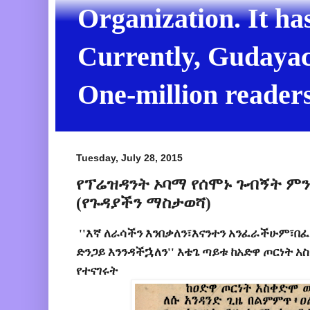
Organization. It ha
Currently, Gudayach
One-million readers
Tuesday, July 28, 2015
የፕሬዝዳንት ኦባማ የሰሞኑ ጉብኝት ምን
(የጉዳያችን ማስታወሻ)
''እኛ ለራሳችን እንበቃለን፣እናንተን አንፈራችሁም፣በፈ
ኋ
ድንጋይ እንንዳች
ለን'' እቴጌ ጣይቱ ከአድዋ ጦርነት 
የተናገሩት