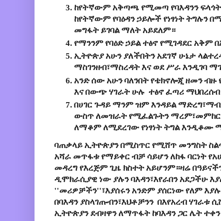
ከየትኛውም አቅጣጫ የሚመጣ የባእዳንን ፍላጎት
ከየትኛውም የባዕዳን ኃይሎች የነፃነት ትግሉን 
መግፋት ይገባል ማለት አይደለም።
የማንንም የባዕድ ኃይል ተፅኖ የሚገዳደር አቅም 
ኢትዮጵያ አሁን ያለችበትን አደገኛ ሁኔታ ላልተ
ማስገንዘብ፣ማስረዳት እና ወደ ሥራ እንዲገባ ማ
አንድ ሰው አሁን ባለንበት የቴክኖሎጂ ዘመን ብዙ
እና በውጭ ሃገራት ሁሉ ተፅኖ ፈጣሪ ማህበረሰብ
በሀገር ጉዳይ ማንም ዝም እንዳይል ማድረግ፣ማብ
ውስጥ ለመዝራት የሚፈልጉትን ማረም፣መምከር 
ለማቆም ለሚደረገው የነፃነት ትግል እንዲቆሙ
ባጠቃላይ ኢትዮጵያን በሚስጥር የሚሸጥ መንግስት ስልጣ
አሻራ መጥፋቱ የማይቀር ብቻ ሳይሆን ለከፋ ባርነት የ
መዳረግ የእረጅም ጊዜ ክስተት አይሆንም።ዛሬ በዓይና
ዲሞክራሲያዊ ነው ያሉን ባእዳን፣እየራበን አደጋችሁ እያ
''መሪዎቻችን''፣እያሰሩን አንድም ያሰርነው የለም እያሉ
በባእዳን ያስላገጡብን፣እህቶቻንን በእየአረብ ሃገራቱ
ኢትዮጵያን ደብዛዋን ለማጥፋት ከባእዳን ጋር ሌት ተቀ