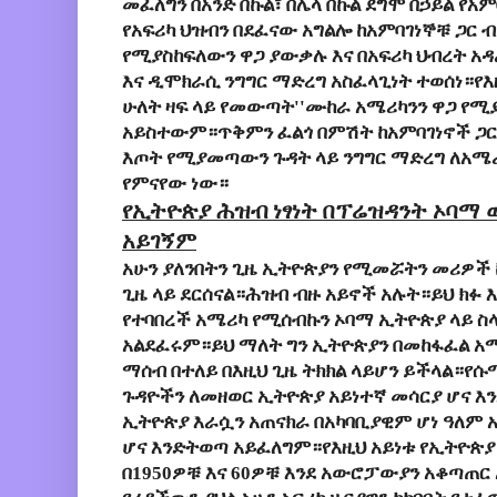
መፈለግን በአንድ በኩል፣ በሌላ በኩል ደግሞ በኃይል የአ
የአፍሪካ ህዝብን በደፈናው አግልሎ ከአምባገነኞቹ ጋር
የሚያስከፍለውን ዋጋ ያውቃሉ እና በአፍሪካ ህብረት አ
እና ዲሞክራሲ ንግግር ማድረግ አስፈላጊነት ተወሰነ።
የእ
ሁለት ዛፍ ላይ የመውጣት''ሙከራ አሜሪካንን ዋጋ የሚ
አይስተውም።ጥቅምን ፈልጎ በምሽት ከአምባገነኖች ጋር
እጦት የሚያመጣውን ጉዳት ላይ ንግግር ማድረግ ለአሜሪ
የምናየው ነው።
የኢትዮጵያ ሕዝብ ነፃነት በፕሬዝዳንት ኦባማ ወ
አይገኝም
አሁን ያለንበትን ጊዜ ኢትዮጵያን የሚመሯትን መሪዎች
ጊዜ ላይ ደርሰናል።ሕዝብ ብዙ አይኖች አሉት።ይህ ክፉ 
የተባበረች አሜሪካ የሚሰብኩን ኦባማ ኢትዮጵያ ላይ ስላ
አልደፈሩም።ይህ ማለት ግን ኢትዮጵያን በመከፋፈል አ
ማሰብ በተለይ በእዚህ ጊዜ ትክክል ላይሆን ይችላል።የሱ
ጉዳዮችን ለመዘወር ኢትዮጵያ አይነተኛ መሳርያ ሆና እን
ኢትዮጵያ እራሷን አጠናክራ በአካባቢያዊም ሆነ ዓለም 
ሆና እንድትወጣ አይፈለግም።የእዚህ አይነቱ የኢትዮጵ
በ1950ዎቹ እና 60ዎቹ እንደ አውሮፓውያን አቆጣጠር