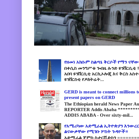
የዘመነ አክሱም ስልጣኔ ቅርሶች የማን ናቸው
በቀሲስ መንግሥቱ ጐበዜ ሉንድ ዩንቨርሲቲ ፣
አበባ ዩንቨርሲቲ አርኪኦሎጂ እና ቅርስ አስ
ዩንቨርስቲ የዶክትሬት...
GERD is meant to connect millions t
present papers on GERD
The Ethiopian herald News Paper A
REPORTER Addis Ababa *********
ADDIS ABABA - Over sixty-mil...
የአሜሪካው አድሚራል ኢትዮጵያን እንውረር
ልናውቃቸው የሚገቡ ሦስት ጉዳዮች።
አድሚራል ጄምስ ስታርቪድስን =========