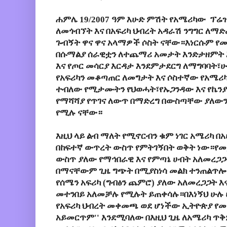
ሐምሌ 19/2007 ዓም እሁድ
ምሽት የአሜሪካው ፕሬዝዳ
ለመጎብኘት እና በአፍሪካ ህብረት አዳራሽ ንግግር ለማድ
ጉብኝት ዋና ዋና አላማዎች ሶስት ናቸው።እነርሱም 
በሱማልያ ሰራዊቷን ለተጨማሪ አመታት እንድታዘምት እና
እና የጦር መሳርያ እርዳታ እንደምታደርግ ለማግባባት፣
የአፍሪካን መቆጣጠር ለመግታት እና ሶስተኛው የአሜሪካ 
ተብለው የሚታሙትን የህወሓት፣የኡጋንዳው እና የኬንያ
የማሻሻያ የጥገና ለውጥ በማድረግ በውስጣቸው ያለውን
የሚሉ ናቸው።
እዚህ ላይ ልብ ማለት የሚኖርብን ቁም ነገር አሜሪካ በ
በከፍተኛ ውጥረት ውስጥ የምትገኝበት ወቅት ነው።የመ
ውስጥ ያለው የማኅበራዊ እና የምጣኔ ሀብት አለመረጋጋ
በማናቸውም ጊዜ ግጭት በሚያስነሳ መልክ ተንጠልጥሎ
የሰሜን አፍሪካ (ግብፅን ጨምሮ) ያለው አለመረጋጋት 
መተንበይ አለመቻሉ የሚሉት ይጠቀሳሉ።በእነኝህ ሁሉ 
የአፍሪካ ህብረት መቀመጫ ወደ ሆነችው ኢትዮጵያ የመ
አይመርጥም'' እንደሚባለው በእዚህ ጊዜ ለአሜሪካ ጥ