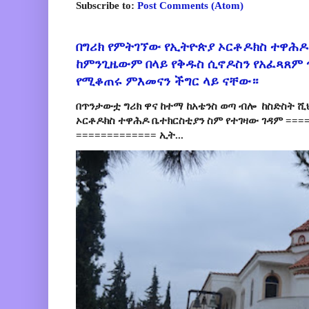
Subscribe to:
Post Comments (Atom)
በግሪክ የምትገኘው የኢትዮጵያ ኦርቶዶክስ ተዋሕዶ
ከምንጊዜውም በላይ የቅዱስ ሲኖዶስን የአፈጻጸም
የሚቆጠሩ ምእመናን ችግር ላይ ናቸው።
በጥንታውቷ ግሪክ ዋና ከተማ ከአቴንስ ወጣ ብሎ ከስድስት ሺ
ኦርቶዶክስ ተዋሕዶ ቤተክርስቲያን ስም የተገዛው ገዳም ====
============= ኢት...