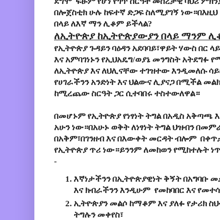
ደግሞ ፍፁም የሆነ የጎጥ ስርዓት መሰረታዊ ባህሪ ምክንያት
በሎጀስቲክ ሁሉ ከፍተኛ ድጋፍ ስለሚያገኝ ነው።በእዚህ
በላይ ለእኛ ማን ሊቆም ይችላል?
ለኢትዮጵያ ከኢትዮጵያውያን በላይ ማንም 
የኢትዮጵያ ጉዳይን ባዕዳን አደባባይ፣ዋይት ሃውስ በር ላ
እና አምባገነኑን የኢህአዴግ/ወያኔ መንግስት አትደግፉ 
ለኢትዮጵያ እና ለህሊናቸው ተገዝተው እንዲመለሱ ሳ
የሀገራችንን አንድነት እና ህልውና ሊያናጋ በሚችል መልክ
ከሚረጨው ስርዓት ጋር ሲተባበሩ ተስተውለዋል።
በመሆኑም የኢትዮጵያ የነፃነት ትግል በአዲስ አቅጣጫ እ
አሁን ነው።በአሁኑ ወቅት ለነፃነት ትግል ህዝብን በመም
በአቅም፣በገንዘብ እና በእውቀት መርዳት ብሎም በቀጥ
የኢትዮጵያ ጥሪ ነው።ይንንም ለመከወን የሚከተሉት ነጥ
-
እኛነታችንን በኢትዮጵያዊነት ቅኝት በአግባቡ 
እና ክብራችንን እንዲሁም የመከባበር እና የመተሳ
ኢትዮጵያን መልሶ ከማቆም እና ያለፉ የታሪክ ስ
ትግሉን መቀየስ፣