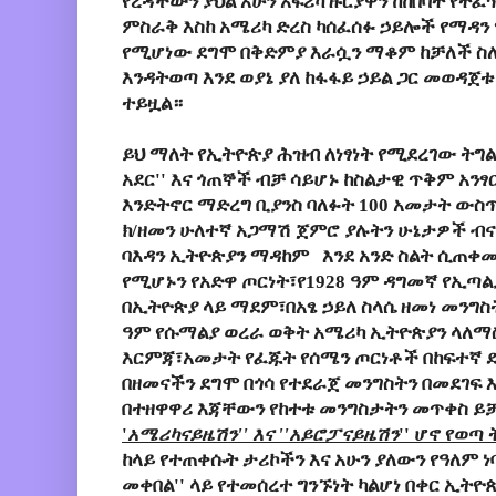
የረዳችውን ያህል አሁን አፍሪካ ዙርያዋን ከከበባት የተ
ምስራቅ እስከ አሜሪካ ድረስ ካሰፈሰፉ ኃይሎች የማዳ
የሚሆነው ደግሞ በቅድምያ እራሷን ማቆም ከቻለች ስለ
እንዳትወጣ እንደ ወያኔ ያለ ከፋፋይ ኃይል ጋር መወዳጀቱ 
ተይዟል።
ይህ ማለት የኢትዮጵያ ሕዝብ ለነፃነት የሚደረገው ትግል
አደር'' እና ጎጠኞች ብቻ ሳይሆኑ ከስልታዊ ጥቅም አን
እንድትኖር ማድረግ ቢያንስ ባለፉት 100 አመታት ውስጥ
ክ/ዘመን ሁለተኛ አጋማሽ ጀምሮ ያሉትን ሁኔታዎች ብ
ባእዳን ኢትዮጵያን ማዳከም እንደ አንድ ስልት ሲጠቀ
የሚሆኑን የአድዋ ጦርነት፣የ1928 ዓም ዳግመኛ የኢጣ
በኢትዮጵያ ላይ ማደም፣በአፄ ኃይለ ስላሴ ዘመነ መንግስት
ዓም የሱማልያ ወረራ ወቅት አሜሪካ ኢትዮጵያን ላለ
እርምጃ፣አመታት የፈጁት የሰሜን ጦርነቶች በከፍተኛ ደ
በዘመናችን ደግሞ በጎሳ የተደራጀ መንግስትን በመደገፍ 
በተዘዋዋሪ እጃቸውን የከተቱ መንግስታትን መጥቀስ ይ
'
አሜሪካናይዜሽን'' እና ''አይሮፓናይዜሽን
'' ሆኖ የወጣ
ከላይ የተጠቀሱት ታሪኮችን እና አሁን ያለውን የዓለም ነ
መቀበል'' ላይ የተመሰረተ ግንኙነት ካልሆነ በቀር ኢትዮ