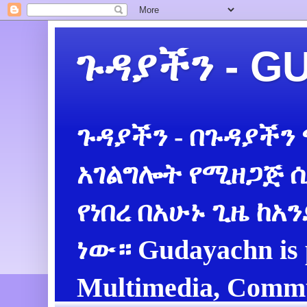
ጉዳያችን - 
ጉዳያችን - በጉዳያችን
አገልግሎት የሚዘጋጅ ሲ
የነበረ በአሁኑ ጊዜ ከአ
ነው። Gudayachn is 
Multimedia, Commu