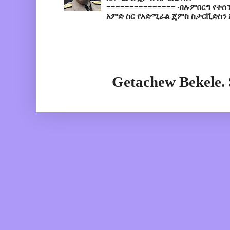
=============== ብሉምበርግ የተሰ
አምድ ስር የአድሚራል ጄምስ ስታርቪድስን 
Getachew Bekele.