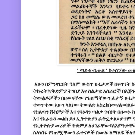
''ጣይቱ ብጡል'' ከተሰኘው መ
አሁን በምንኖርበት ዓለም ውስጥ ሁኔታዎች በፍጥነት 
ትኩረት፣የቅድምያ ትንበያ እና ስልታዊ አሰራሮች በእጅ
ትውልዶቻችን በዘመናቸው የገጠማቸውን ፈታኝ ሁኔታ ሁ
ተወጥተው አሁን ላለነው ትውልድ አስረክበውናል።ባለፉት
የስልጣን ሹክቻዎች እና የባዕዳን ጣልቃ ገብነት በዘመኑ 
እና የእራሱን መልክ ይዞ ኢትዮጵያን ፈትኗታል።ሆኖም ግ
የኢትዮጵያ መሪዎች ቅድምያ ለሀገራቸው፣ለእምነታቸው
ስለነበሩ የገጠሟቸውን ፈተናዎች በሙሉ ለማለፍ ችለ