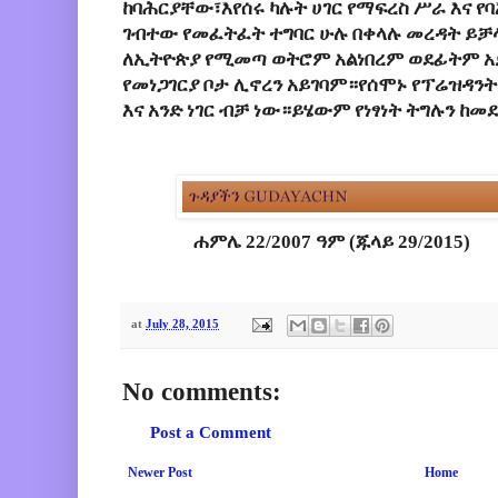
ከባሕርያቸው፣እየሰሩ ካሉት ሀገር የማፍረስ ሥራ እና የ
ገብተው የመፈትፈት ተግባር ሁሉ በቀላሉ መረዳት ይቻ
ለኢትዮጵያ የሚመጣ ወትሮም አልነበረም ወደፊትም አ
የመነጋገርያ ቦታ ሊኖረን አይገባም።የሰሞኑ የፕሬዝዳን
እና አንድ ነገር ብቻ ነው።ይሄውም የነፃነት ትግሉን ከ
ሐምሌ 22/2007 ዓም (ጁላይ 29/2015)
at
July 28, 2015
No comments:
Post a Comment
Newer Post
Home