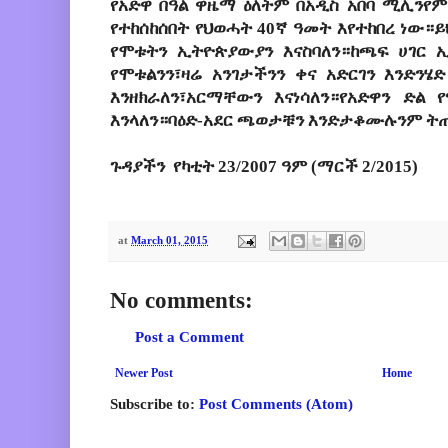
የአድዋ በዓል ዋዜማ ዕለትም በአዲስ አበባ ሚሊንየም
የተከሰከሰበት የህወሓት 40ኛ ዓመት እየተከበረ ነው።ይ
የሞቱትን ኢትዮጵያውያን እናስባለን።ከጫፍ ሀገር 
የሞቱልንን፣ዛሬ አንገታችንን ቀና አድርገን እንድንሄ
እንዘክራለን፣አርማቸውን እናነሳለን።የአድዋን ድል
እንላለን።ባዕድ-አደር ጫወታቹን እንድታቆሙሉንም ት
ጉዳያችን የካቲት 23/2007 ዓም (ማርች 2/2015)
at
March 01, 2015
No comments:
Post a Comment
Newer Post
Home
Subscribe to:
Post Comments (Atom)