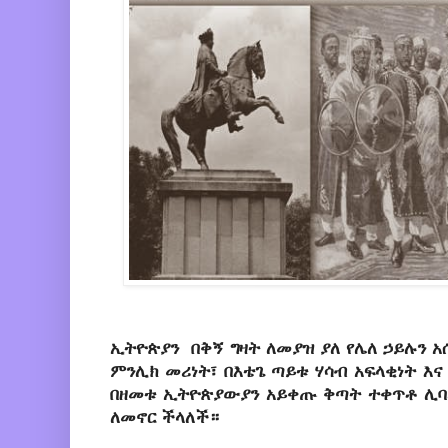
ኢትዮጵያን በቅኝ ግዛት ለመያዝ ያለ የሌለ ኃይሉን አ
ምንሊክ መሪነት፣ በእቴጌ ጣይቱ ሃሳብ አፍላቂነት እ
በዘመቱ ኢትዮጵያውያን አይቀጡ ቅጣት ተቀጥቶ ሊባ
ለመኖር ችላለች።