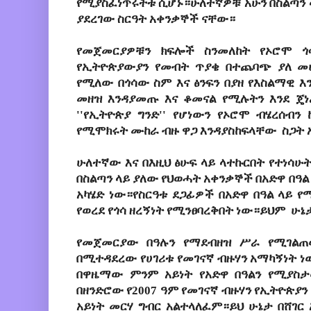
የሚያስፈነጥሩትቱ ሲሆኑ።ሁለተኛዎቹ አሁን በስልጣን 
ያደረገው ስርዓት አቀንቃኞች ናቸው።
የመጀመርያዎቹን ክፍሎች ስንመለከት የኦሮሞ 
የኢትዮጵያውያን የመብት ጥያቄ በተጨባጭ ያለ መሆኑ
የሚለው በጎሳው ስም እና ፅንፍን በያዘ የእስልማዊ 
መዘዝ እንዳያመጡ እና ቆመናል የሚሉትን እንደ ጄነ
''የኢትዮጵያ ግንድ'' የሆነውን የኦሮሞ ብሄረሰብ
የሚሞክሩት ሙከራ ብዙ ዋጋ እንዳያስከፍላቸው ስጋት 
ሁለተኛው እና በእዚህ ፅሁፍ ላይ ላተኩርበት የተነሳሁ
በስልጣን ላይ ያለው የህወሓት አቀንቃኞች በአድዋ በዓል
አካሄድ ነው።የስርዓቱ ደጋፊዎች በአድዋ በዓል ላይ የ
የወረደ የጎሳ ዘረኝነት የሚንፀባረቅበት ነው።ይህም ሁኔ
የመጀመርያው በዓሉን የማደብዘዝ ሥራ የሚገል
በሚተዳደረው የሀገሪቱ የመገናኛ ብዙሃን አማካኝነት 
በዋዜማው ምንም አይነት የአድዋ በዓልን የሚያስ
በዘንድሮው የ2007 ዓም የመገናኛ ብዙሃን የኢትዮጵ
አይነት መርሃ ግብር አልተላለፈም።ይህ ሁኔታ በሸገር