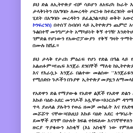
ይህ ድል ለኢትዮጵያ ብቻ ሳይሆን ለአፍሪካ ኩራት እ
ታላቅነትን በአግባቡ ለመረዳት ጦርነቱ ከተደረገበት ወ
ሂደት በአግባቡ መረዳትን ይፈልጋል።ይህ ወቅት አውሮ
ኮንፍረንስ)
በተሰኘ ስብሰባ ላይ ኢትዮጵያን ጨምሮ አ
ጉልበተኛ መንግሥታት አማካይነት ቅኝ ተገዥ እንድትሆን
ገምድል የሆነውን የአውሮፓውያን የቅኝ ግዛት ጥማት 
በሙሉ ከሸፈ።
ይህ ታላቅ የታሪክ ምዕራፍ የሆነ የድል በዓል ላይ 
አልጠፉም።የጤፍ እንጀራ ደንበኞች ማለቴ ከኢትዮጵ
እና የእራሷኑ እንጀራ በልተው መልሰው ''እንጀራዬን
የሚሰድቡ ጉዶችን በጉያዋ ኢትዮጵያ መያዟን ለማመላ
የአድዋን ድል የማያውቁ የአድዋ ልጆች የአድዋ ድልን
እኩይ ባዕድ-አደር መንገዶች አሏቸው።እነርሱም ዳግማዊ
ጥላ ያጠላል ያሉትን የወሬ ዘመቻ መክፈት እና የአድ
መሯሯጥ ናቸው።በእዚህ እኩይ ባዕድ አደር ተግባራት 
ደመኞች ደግሞ በሁለት ክፍል ተከፍለው እናገኛቸዋለን
ዙርያ ጥያቄውን አስቂኝ (እኔ አስቂኝ ነው የምለው