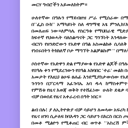
መርሃ ግብሮችን አይመለከትም።
ሁለተኛው በዓሉን የማደብዘዝ ሥራ የሚሰራው በማ
በ''ፌስ ቡክ'' አማካይነት ስለ ዳግማዊ አፄ ምንሊክ
በመለጠፍ ነው።ለምሳሌ የስርዓቱ የማህበራዊ ሚድያ
ከፍተኛ የህወሓት ባለስልጣናት ጋር ግንኙነት እንዳለ
ብርሃነ የዘንድሮውን የአድዋ በዓል አስመልክቶ ሲሳለቅ
የነበሩበትን ትክክለኛ ቦታ ማግኘት አልቻልኩም '' በማለ
ሶስተኛው የአድዋን ድል የማያውቁ የአድዋ ልጆች በዓ
የበዓሉ ቀን የሚደረገውን የበዓል አከባበር 'ተራ' መል
አመታት የእዚህ ፅሁፍ ፀሐፊ እንደሚያስታውሰው የአድዋ 
ጉንጉን በፓርላማ አፈጉባኤ አባ ዱላ ከማስቀምጥ
የምሽቱ የዜና እወጃ ወቅት የተሸፈነው ሁለት ደቂቃ 
ብቻ በወሰደ የዜና አቀራረብ ሰዓት ነበር።
ልብ በሉ! ያ ለኢትዮጵያ ብቻ ሳይሆን ለመላው አፍሪካ 
የዜና ዘገባ ሲታለፍ ከባእዳን ጋር ሳይሆን በእርስ በርስ
በመቶ ሚልዮን የሚቆጠር ብር ወጥቶ ''አስረሽ ምች