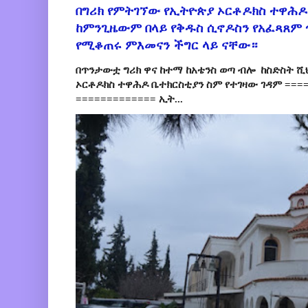
በግሪክ የምትገኘው የኢትዮጵያ ኦርቶዶክስ ተዋሕዶ
ከምንጊዜውም በላይ የቅዱስ ሲኖዶስን የአፈጻጸም
የሚቆጠሩ ምእመናን ችግር ላይ ናቸው።
በጥንታውቷ ግሪክ ዋና ከተማ ከአቴንስ ወጣ ብሎ ከስድስት ሺ
ኦርቶዶክስ ተዋሕዶ ቤተክርስቲያን ስም የተገዛው ገዳም ====
============= ኢት...