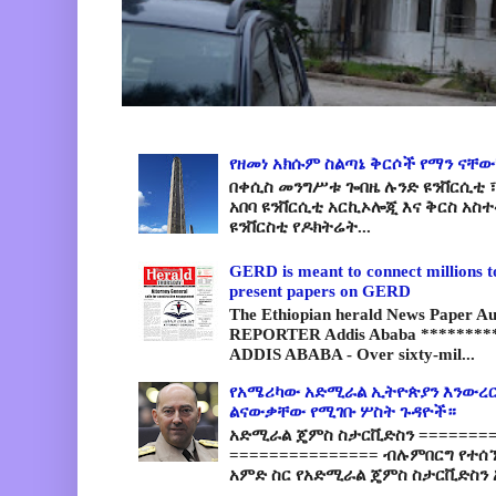
የዘመነ አክሱም ስልጣኔ ቅርሶች የማን ናቸው
በቀሲስ መንግሥቱ ጐበዜ ሉንድ ዩንቨርሲቲ ፣
አበባ ዩንቨርሲቲ አርኪኦሎጂ እና ቅርስ አስ
ዩንቨርስቲ የዶክትሬት...
GERD is meant to connect millions t
present papers on GERD
The Ethiopian herald News Paper A
REPORTER Addis Ababa *********
ADDIS ABABA - Over sixty-mil...
የአሜሪካው አድሚራል ኢትዮጵያን እንውረር
ልናውቃቸው የሚገቡ ሦስት ጉዳዮች።
አድሚራል ጄምስ ስታርቪድስን =========
=============== ብሉምበርግ የተሰ
አምድ ስር የአድሚራል ጄምስ ስታርቪድስን 