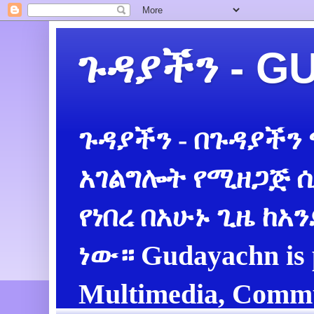
ጉዳያችን - 
ጉዳያችን - በጉዳያችን
አገልግሎት የሚዘጋጅ ሲ
የነበረ በአሁኑ ጊዜ ከአ
ነው። Gudayachn is 
Multimedia, Commu