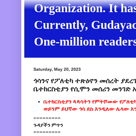
Organization. It ha
Currently, Gudayach
One-million readers
Saturday, May 20, 2023
ጎሳንና የፖለቲካ ተጽዕኖን መሰረት ያደ
ቤተክርስቲያን የሲሞን መሰሪን መንገድ 
ቤተክርስቲያን ጳጳሳትን የምትሾመው የፖለቲ
ወይንም ይህኛው ጎሳ ደስ እንዲለው ሌላው 
=========
ጉዳያችን ምጥን
=========