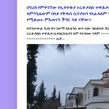
በግሪክ የምትገኘው የኢትዮጵያ ኦርቶዶክስ ተዋሕዶ
ከምንጊዜውም በላይ የቅዱስ ሲኖዶስን የአፈጻጸም
የሚቆጠሩ ምእመናን ችግር ላይ ናቸው።
በጥንታውቷ ግሪክ ዋና ከተማ ከአቴንስ ወጣ ብሎ ከስድስት ሺ
ኦርቶዶክስ ተዋሕዶ ቤተክርስቲያን ስም የተገዛው ገዳም ====
============= ኢት...