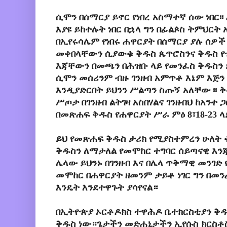
ሲሞን በሰማርያ ይኖር የነበረ አስማተኛ ሰው ነበር
እያዩ ይከተሉት ነበር በኋላ ግን በፊልጶስ ትምህር
በኢየሩሳሌም የነበሩ ሐዋርያት በሰማርያ ያሉ ሰዎች
መቀበላቸውን ሲያውቁ ቅዱስ ጴጥሮስንና ቅዱስ ዮሐ
እጃቸውን በመጫን በሕዝቡ ላይ የመንፈስ ቅዱስን ጸ
ሲሞን መሰሪንም ብዙ ገንዘብ አምጥቶ እኔም እጅን
እንዲያድርበት ይህንን ሥልጣን ስጡኝ አለቸው ፡፡ 
ሥጦታ በገንዘብ ልትገዛ አስበሃልና ገንዘብህ ከአንተ 
በመጽሐፍ ቅዱስ የሐዋርያት ሥራ ምዕ 8፣18-23 ላ
ይህ የመጽሐፍ ቅዱስ ታሪክ የሚያስተምረን ሁለት 
ቅዱስን ለማታለል የመሞከር ተግባር ሰይጣናዊ እን
ሌላው ይህንኑ በገንዘብ እና በሌላ ጥቅማዊ መንገ
መሞከር በሐዋርያት ዘመንም ታይቶ ነገር ግን በመ
እንዴት እንደተዋጉት ያሳየናል።
በኢትዮጵያ ኦርቶዶክስ ተዋሕዶ ቤተክርስቲያን ቅ
ቅዱስ ነው።ጌታችን መድሐኒታችን ኢየሱስ ክርስቶስ 