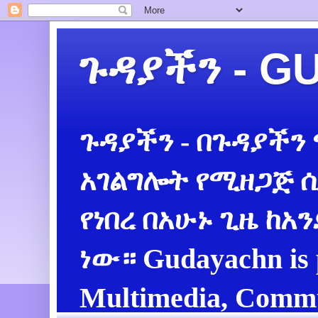
ጉዳያችን - 
ጉዳያችን - በጉዳያችን
አገልግሎት የሚዘጋጅ ሲ
የነበረ በአሁኑ ጊዜ ከአ
ነው። Gudayachn is 
Multimedia, Commu