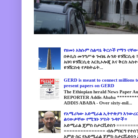
የዘመነ አክሱም ስልጣኔ ቅርሶች የማን ናቸው
በቀሲስ መንግሥቱ ጐበዜ ሉንድ ዩንቨርሲቲ ፣
አበባ ዩንቨርሲቲ አርኪኦሎጂ እና ቅርስ አስ
ዩንቨርስቲ የዶክትሬት...
GERD is meant to connect millions t
present papers on GERD
The Ethiopian herald News Paper A
REPORTER Addis Ababa *********
ADDIS ABABA - Over sixty-mil...
የአሜሪካው አድሚራል ኢትዮጵያን እንውረር
ልናውቃቸው የሚገቡ ሦስት ጉዳዮች።
አድሚራል ጄምስ ስታርቪድስን =========
=============== ብሉምበርግ የተሰ
አምድ ስር የአድሚራል ጄምስ ስታርቪድስን 