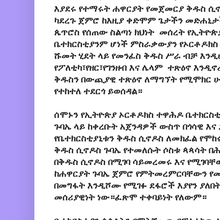
እያደሩ የተማሩት ሐዋርያት የመጀመርያ ቅዱስ ሲኖ
ካደረጉ ጀምሮ ከእዚያ ቀድሞም ጌታችን መድሐኒታ
ጴጥሮስ የሰጠው ስልጣነ ክህነት መሰረት የኢትዮጵ
ቤተክርስቲያንም ሆነች ምስራቃውያን የኦርቶዶክስ 
ሹመት ሂደት ላይ የመንፈስ ቅዱስ ሥራ ብቻ እንዲ
የፖለቲካ፣የዘር፣የገንዘብ እና ሌላም ተጽዕኖ እንዲ
ቅዱስን በውጪያዊ ተጽዕኖ ለማግኘት የሚሞክር ሁ
የተከተለ ተደርጎ ይወሰዳል።
ሰሞኑን የኢትዮጵያ ኦርቶዶክስ ተዋሕዶ ቤተክርስቲ
ጉባኤ ላይ ከቀረቡት አጀንዳዎች ውስጥ በጎሳዊ እና
የቤተክርስቲያኒቱን ቅዱስ ሲኖዶስ ለመክፈል የሞከሩ
ቅዱስ ሲኖዶስ ጉባኤ የተመለሱት ሶስቱ ጳጳሳት በ
በቅዱስ ሲኖዶስ በሚገባ ሳይመረመሩ እና የሚገባቸ
ከሐዋርያት ጉባኤ ጀምሮ የምትመረምርባቸውን የ
በመግፋት እንዲሾሙ የሚገፉ ደፋሮች እያየን ያለበት
መሰሪያዊነት ነው።ፈጽሞ ተቀባይነት የለውም።