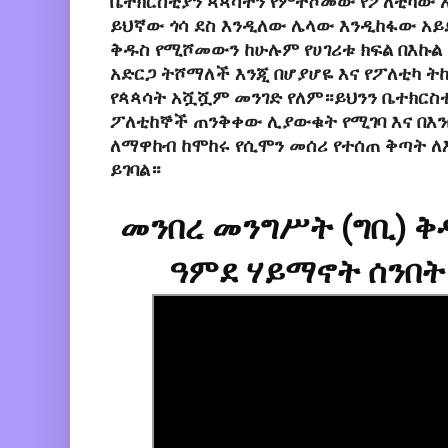
ቤተክርስቲያን ጳጳሳትን የምትሾመው የፖለቲካው 
ይህኛው ጎሳ ደስ እንዲለው ሌላው እንዲከፋው አ
ቅዱስ የሚሾመውን ከሁሉም የሀገሪቱ ክፍል በእኩል
አድርጋ ትሾማለች እንጂ በሆያሆዬ እና የፖለቲካ 
የጳጳሳት አሿሿም መንገድ የለም።ይህንን ቤተክርስ
ፖለቲከኞች ጠንቅቀው ሊያውቁት የሚገባ እና በእን
ለማዋከብ ከሞከሩ የሲሞን መሰሪ የተሰጠ ቅጣት 
ይገባል።
መንበረ መንግሥት (ግቢ) ቅ
ዓምደ ሃይማኖት ሰንበት
መዘምራን ወረብ