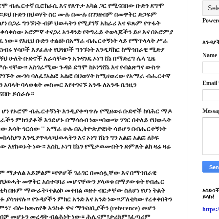
ሮሞ ብሔርተኛ ቢሮክራሲ እና የጸጥታ አካል ጋር የሚናበበው ቡድን ደግሞ
ነው።ይህ ቡድን በህወሃት ስር ሙሉ በሙሉ በገንዘብም በመዋቅር ድጋፍም
Power
ሆነ በጋራ ግንኙነት ብቻ ህወሓትን የሚያገኝ አክራሪ እና ፍጹም የጥፋት
ቀሳቀሰው ኦሮምኛ ተናጋሪ አንዳንድ የትግራይ ተወላጆችን ይዞ እና በኦሮምያ
ፈ ነው። የእዚህ ቡድን ተልዕኮ በአማራ ብሔርተኝነት ላይ የማጥላላት ሥራ
ለጉዳያች
ነብሩ ሃሳቦች እያፈለቀ የህዝቦች ግንኙነት እንዲሻክር ከማኅበራዊ ሚድያ
Name
ኝህ ሁለት ቡድኖች እራሳቸውን አንዳንዴ ኦነግ ሸኔ በማድረግ ሌላ ጊዜ
ሱ ናቸው። አስገራሚው ጉዳይ ደግሞ ከኦነግሸኔ እና የብልጽግና ውስጥ
ያገኙት ሙገሳ ባለፈ፣አልፎ አልፎ በህወሃት ከሚዘወረው የአማራ ብሔርተኛ
Email
 አባላት ባላወቁት መስመር እየተገናኙ አንዱ ለአንዱ ቤንዚን
ናበቡ ይሰራሉ።
 ሆነ የኦሮሞ ብሔርተኝነት እንዲያቀጣጥሉ የሚዘወሩ ቡድኖች ከባሕር ማዶ
Messa
የችግራችን ምክንያቶች እንደሆኑ በማሳሰብ ነው።በውጭ ሃገር በተለይ የህወሓት
ብሰው እሳት ጎርሰው '' አማራ ሁሉ በኢትዮጵያዊነት ሳይሆን በብሔርተኝነት
ላከያን እንዲያጥላላ፣ህወሓትን እና ኦነግ ሸኔን ግን አልፎ አልፎ ለኮፍ
ው እየከወኑት ነው። እስኪ ኦነግ ሸኔን የሚቃወሙበትን ድምጸት ልክ ዛሬ ዛሬ
ማንንም ማታለል አይቻልም።የዋሆች ገራገር በመሰሏቸው እና በማኅበራዊ
የህወሓት መዋቅር አስተባባሪ መሆናቸውን ያላወቁ በማያውቁት የብሔር
ቲካ በዙም ማውራት፣ተልዕኮ መቀበል ወዘተ ብርቃቸው ስለሆነ የሆነ ትልቅ
አስድሳች
ይላኩ!
ደፉ ያሳዝናሉ። የጉዳያችን ምክር አንድ እና አንድ ነው።ፖለቲካው የረቀቀበትን
ምን? ብሎ ከመጠየቅ አንስቶ ዋና ማገናዘቢያችን (reference) መሆን
https
 ብቻ መሆኑን መረዳት ብልሕነት ነው። ሕሊናም፣ታሪክም፣ፈጣሪም