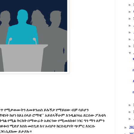
►
►
►
►
►
►
►
▼
►
ስጥ የሚቃወሙትን ለመቀንጠስ ይሉኝታ የማይዘው ብቻ ሳይሆን
►
ነት ከሆነ ከእኔ በላይ ሮማዊ'' አይደላችሁም እንዲል፣ዛሬ ደርሰው ፖለቲካ
►
ግል የሚል ትርክት በማውራት አድርገው የሚመለከቱ፣ ነገር ግን ማን ለምን
ከዩቱብ ሚድያ እስከ መስጊድ እና አብያተ ክርስቲያናት ጭምር እነርሱ
►
20
ገባ ሲደክሙ ይታያሉ።