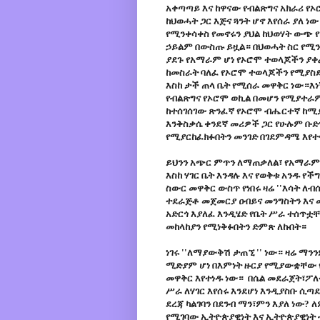
አቀጣጣይ እና ከዋናው የብልጽግና አክራሪ የኦ
ከህወሓት ጋር እጅና ጓንት ሆኖ እየሰራ ያለ 
የሚንቀሳቀስ የመኖሩን ያህል ከህወሃት ውጭ የ
ኃይልም በውስጡ ይዟል። በህወሓት ስር የሚን
ያደጉ የአማራም ሆነ የኦሮሞ ተወላጆችን ያቀ
ከመስራት ባለፈ የኦሮሞ ተወላጆችን የሚያስደ
እስከ ታች ጠላ ቤት የሚሰራ መዋቅር ነው።እነ
የብልጽግና የኦሮሞ ወኪል በመሆን የሚያተራም
ከተሰገሰገው ጽንፈኛ የኦሮሞ ብሔርተኛ ከሚ
እንቅስቃሴ ቀንደኛ መሪዎች ጋር የሁሉም ቡድን
የሚያርከፈክፉበትን መንገድ በገደምዳሜ እየተ
ይህንን አጭር ምጥን ለማጠቃለል፣ የአማራም
እስከ ሃገር ቤት እንዳሉ እና የወቅቱ አንዱ 
ስውር መዋቅር ውስጥ የነበሩ ዛሬ ''እሳት ለ
ተደራጅቶ መጀመርያ ዐብይና መንግስትን እና መከ
አድርጎ እያለፈ እንዲሄድ የቤት ሥራ ተሰጥቷቸ
መከላከያን የሚነቅፉበትን ድምጽ ለኩበት።
ነገሩ ''ለማያውቅሽ ታጠኚ '' ነው። ዛሬ 
ሚድያም ሆነ በእምነት ዙርያ የሚያውቋቸው 
መዋቅር እየተነዱ ነው። በሴል መደራጀት፣ፖለ
ሥራ ለሃገር እየሰሩ እንደሆነ እንዲያስቡ ሲጣ
ደረጃ ካልገባን በደንብ ማን፣ምን እያለ ነው? ለ
የሚገባው ኢትዮጵያዊነት እና ኢትዮጵያዊነት