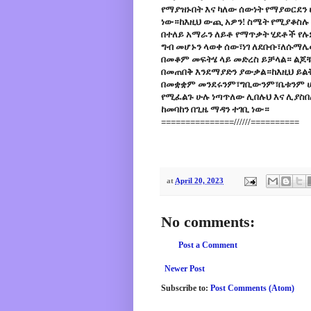
የማያዝኑበት እና ካለው ሰውነት የማያወርደን 
ነው።ከእዚህ ውጪ አዎን! ስሜት የሚያቆስሉ 
በተለይ አማራን ለይቶ የማጥቃት ሂደቶች የሉ
ግብ መሆኑን ላወቀ ሰው፣ነገ ለደቡቡ፣ለሱማ
በመቆም መፍትሄ ላይ መድረስ ይቻላል። ልጆቹ
በመጠበቅ እንደማያድን ያውቃል።ከእዚህ ይልቅ
በመቋቋም መንደሩንም፣ግቢውንም፣ቤቱንም ሆነ 
የሚፈልጉ ሁሉ ነጣጥለው ሊበሉህ እና ሊያስ
ከመባከን በጊዜ ማዳን ተገቢ ነው።
===============//////==========
at
April 20, 2023
No comments:
Post a Comment
Newer Post
Subscribe to:
Post Comments (Atom)