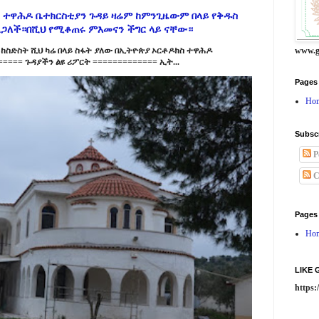
 ተዋሕዶ ቤተክርስቲያን ጉዳይ ዛሬም ከምንጊዜውም በላይ የቅዱስ
ልጋለች።በሺህ የሚቆጠሩ ምእመናን ችግር ላይ ናቸው።
www.g
ከስድስት ሺህ ካሬ በላይ ስፋት ያለው በኢትዮጵያ ኦርቶዶክስ ተዋሕዶ
==== ጉዳያችን ልዩ ሪፖርት ============= ኢት...
Pages
Ho
Subsc
P
C
Pages
Ho
LIKE
https