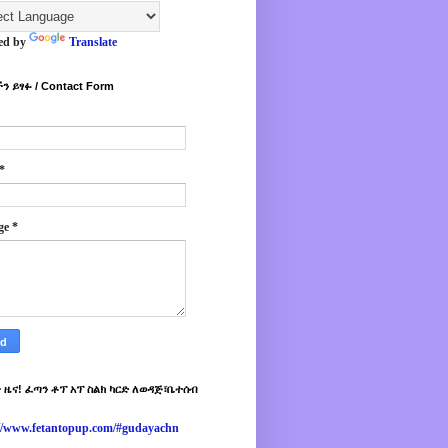
ed by
Translate
ን ይፃፉ / Contact Form
*
ge
*
 ዜና! ፈጣን ቶፕ አፕ ስልክ ካርድ ለወዳጅ፣ቤተሰብ
://www.fetantopup.com/#gudayachn