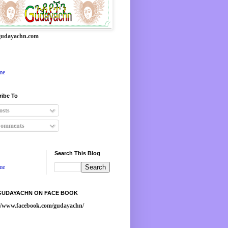
udayachn.com
me
ribe To
osts
omments
Search This Blog
me
 GUDAYACHN ON FACE BOOK
://www.facebook.com/gudayachn/