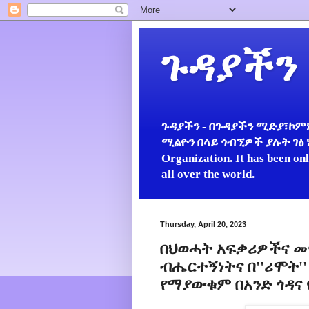
ጉዳያችን
ጉዳያችን - በጉዳያችን ሚድያ፣ኮምኒ
ሚልዮን በላይ ጎብኚዎች ያሉት ገፅ ነው።
Organization. It has been on
all over the world.
Thursday, April 20, 2023
በህወሓት አፍቃሪዎችና መ
ብሔርተኝነትና በ''ሪሞት'
የማያውቁም በአንድ ጎዳና