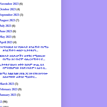
November 2023
(6)
October 2023
(4)
September 2023
(3)
August 2023
(7)
July 2023
(6)
June 2023
(6)
May 2023
(4)
April 2023
(4)
የኦነግ/ኦህዴድ እና የህወሓት ጽንፈኝነት የአማራ
ጽንፈኝነትን ወለደ። ኢትዮጵያን...
በህወሓት አፍቃሪዎችና መዋቅር የሚዘወረው
የአማራ እና የኦሮሞ ብሔርተኝነትና በ'...
ኢትዮጵያ በአሁኑ ወቅት ከሰላም ውጪ ሌላ
የምትሸከምበት ትከሻ የላትም። አሁን በ...
በአማራ ክልል ከልዩ ኃይል ጋር በተያያዘ ለተነሳው
አለመግባባት ጠቅላይ ሚኒስትር...
March 2023
(5)
February 2023
(9)
January 2023
(5)
22
(96)