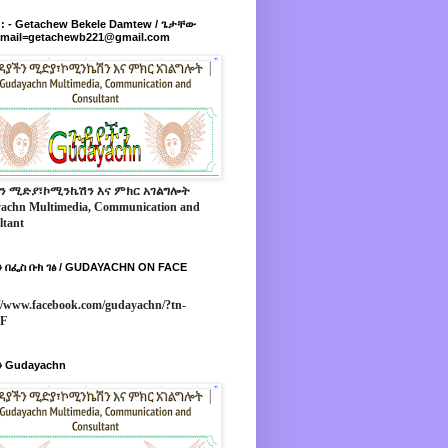
r : - Getachew Bekele Damtew / ጌታቸው
-mail=getachewb221@gmail.com
ን ሚድያ፣ኮሚንኬሽን እና ምክር አገልግሎት
achn Multimedia, Communication and
ltant
 በፌስ ቡክ ገፅ / GUDAYACHN ON FACE
//www.facebook.com/gudayachn/?tn-
*F
 Gudayachn