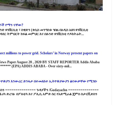
ርሶች የማን ናቸው?
ድ ዩንቨርሲቲ ፣ ስዊድን (ቀሲስ መንግስቱ ጎበዜ በአዲስ አበባ ዩንቨርሲቲ
ዳደር ትምህርት ክፍል መምህር እና በሉንድ ዩንቨርስቲ የዶክትሬት...
ct millions to power grid. Scholars’ in Norway present papers on
 News Paper August 20 , 2020 BY STAFF REPORTER Addis Ababa
****** (EPA) ADDIS ABABA - Over sixty-mil...
ዮጵያን እንውረር ድንፋታ በተመለከተ ኢትዮጵያውያን ልናውቃቸው የሚገቡ
 =============== ጉዳያችን /Gudayachn ===============
ሪካ ድረገፅ በፖለቲካ እና ፖሊሲ አምድ ስር የአድሚራል ጄምስ ስታርቪድስን