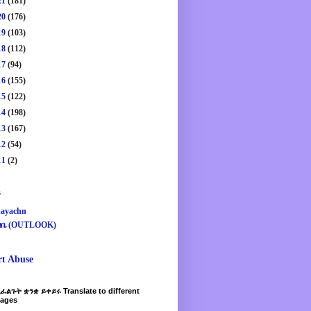
21
(181)
20
(176)
19
(103)
18
(112)
17
(94)
16
(155)
15
(122)
14
(198)
13
(167)
12
(54)
11
(2)
s
ayachn
ዛቤ (OUTLOOK)
rt Abuse
ፈልጉት ቋንቋ ይቀይሩ Translate to different
ages