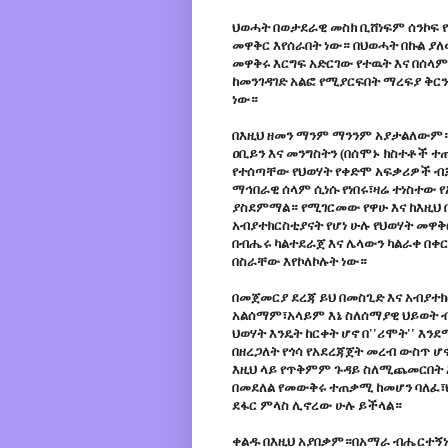
ህወሓት በወታደራዊ መስክ ቢሸነፍም ሰንኮፍ 
መዋቅር እየሰራበት ነው። በህወሓት በኩል ያ
መዋቅሩ እርግፍ አድርገው የተዉት እና በሰ
ከመንገዳገድ አልፎ የሚያርፍበት ማረፍያ ቅ
ነው።
በእዚህ ዘመን ማንም ማንንም አያታልለውም።
ዐቢይን እና መንግስትን (በሰሞኑ ክስተቶች ተ
የተሰጣቸው የህወሃት የቀድሞ አፍቃሪዎች ብ
ማኅበራዊ ሰላም ሲነሱ የነበሩ፣ዛሬ ተነስተው 
ያስደምማል። የሚገርመው የዋሁ እና ከእዚህ 
አብያተክርስቲያናት የሆነ ሁሉ የህወሃት መዋ
በብሔሩ ካልተደራጀ እና ሌላውን ካልራቀ በቀር
በስራቸው እየኮለኮሉት ነው።
በመጀመርያ ደረጃ ይህ በመስጊድ እና አብያተክር
አልሰማም፣አላይም እኔ ስለሰማያዊ ህይወት ብ
ህወሃት እንዴት ከርቀት ሆኖ በ''ሪሞት'' 
በዘረጋለት የጎሳ የአደረጃጀት መረብ ውስጥ ሆ
እዚህ ላይ የጥቅምም ጉዳይ ስለሚጨመርበት አ
በመደለል የመውቅሩ ተጠቃሚ ከመሆን ባለፈ፣ህወ
ደፋር ምላስ ሊኖረው ሁሉ ይችላል።
ቀልዱ በእዚህ አያበቃም።በአማራ ብሔርተኝነ