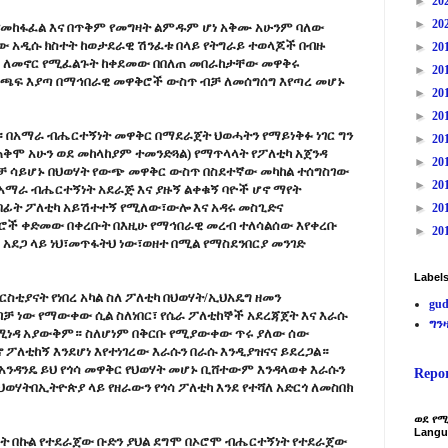
►
20
►
20
የመከፋፈል እና በጥቅም የመግዛት ልምዱም ሆነ አቅሙ አሁንም ባለው
ለው አዲሱ ክስተት ከወታደራዊ ሽንፈቱ በላይ የትግራይ ተወላጆች በብዙ
►
20
ላም ለመኖር የሚፈልጉት ከቀደመው በበለጠ መበራከታቸው መዋቅሩ
►
20
ርንጫፍ እያጣ በማኅበራዊ መዋቅሮች ውስጥ ብቻ ለመሰግሰግ እየጣረ መሆኑ
►
20
►
20
 በአማራ ብሔርተኝነት መዋቅር በማደራጀት ህወሓትን የማይነቅፉ ነገር ግን
►
20
ጠቅሞ አሁን ወደ መከላከያም ተመንድጓል) የማጥላላት የፖለቲካ አጀንዳ
►
20
ቻ ሳይሆኑ በህወሃት የውጭ መዋቅር ውስጥ በስደተኛው መካከል ተሰግስገው
►
20
የአማራ ብሔርተኝነት አደራጅ እና ያዙኝ ልቀቁኝ ባዮች ሆኖ ማየት
በፊት ፖለቲካ አይሽተተኝ የሚለው፣ውሎ እና አዳሩ መስጊድና
►
20
ቅሮች ቀድመው በቀረቡት በእዚሁ የማኅበራዊ መረብ ተለሳልሰው እየቀረቡ
►
20
 አደጋ ላይ ነህ፣መጥፋትህ ነው፣ወዘተ በሚል የማስደንበርያ መንገድ
Label
ስቲያናት የነበረ አካል ስለ ፖለቲካ በህወሃት/ኢህአዴግ ዘመን
gud
ቻ ነው የማውቀው ሲል ስለነበር፣ የሴራ ፖለቲከኞች አደረጃጀት እና እራሱ
ግን
እንደሚነዳ አያውቅም። ስለሆነም በቅርቡ የሚያውቀው ጥሩ ያለው ሰው
ኖ ፖለቲከኝ እንደሆነ እየተነገረው እራሱን በራሱ እንዲያዝናና ይደረጋል።
ንዳንዴ ይህ የጎሳ መዋቅር የህወሃት መሆኑ ቢሸተውም እንዳላወቀ እራሱን
Repo
ሃትበኢትዮጵያ ላይ የዘራውን የጎሳ ፖለቲካ እንደ የተሻለ አድርጎ ለመስበክ
ወደ የሚ
Langu
ት በኩል የተደራጀው ቡድን ያህል ደግሞ በኦሮሞ ብሔርተኝነት የተደራጀው