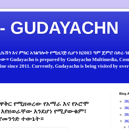
 - GUDAYACHN
ኬሽን እና ምክር አገልግሎት የሚዘጋጅ ሲሆን ከ2003 ዓም ጀምሮ በድረ-ገፅ 
 Gudayachn is prepared by Gudayachn Multimedia, Comm
line since 2011. Currently, Gudayachn is being visited by ov
Blog A
►
20
ዋቅር የሚዘወረው የአማራ እና የኦሮሞ
►
20
' እየዘወራቸው እንደሆነ የሚያውቁም፣
►
20
 የመንጎድ ተውኔት።
▼
20
►