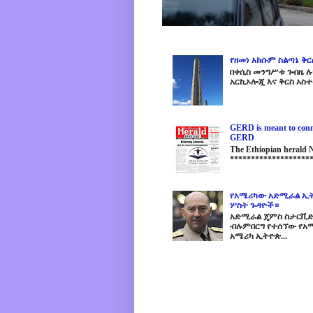
የዘመነ አክሱም ስልጣኔ ቅ
በቀሲስ መንግሥቱ ጐበዜ ሉን
አርኪኦሎጂ እና ቅርስ አስተ
GERD is meant to conne
GERD
The Ethiopian herald
********************
የአሜሪካው አድሚራል ኢት
ሦስት ጉዳዮች።
አድሚራል ጄምስ ስታርቪድስን
ብሉምበርግ የተሰኘው የአሜ
አሜሪካ ኢትዮጵ...