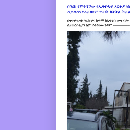
በግሪክ የምትገኘው የኢትዮጵያ ኦርቶዶክስ
ሲኖዶስን የአፈጻጸም ጥብቅ ክትትል ትፈ
በጥንታውቷ ግሪክ ዋና ከተማ ከአቴንስ ወጣ ብሎ 
ቤተክርስቲያን ስም የተገዛው ገዳም =========