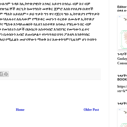
ሁሉንም ጉዳይ ከኢትዮጵያዊነት አንጻር አይተን ስንሰራ ብቻ እና ብቻ
Edito
የጽንፈኞች ድርጊት ከመንግስት መዋቅር ጀምሮ እስከ የተለያዩ ቡድኖች
በቀለ e
ም ማለት አይደለም። ይህ ጥቃት ግን ዋና የጀርባ ግቡ ኢትዮጵያን የማጥቃት
ሌው፣ለአፋሩና ለሌላውም የማይቀር መሆኑን ተረድቶ ለሙሉዋ ኢትዮጵያ
ና ሚስቱ እንዳይጠቁበት የፈለገ አስተዋይ አባወራ የግቢውን በር ብቻ
 የመንደሩን ሰዎች በህብረት አስተባብሮ እንደሃገር የመጣውን ፈተና
ቤተሰቡን አብሮ ይጠብቃል። ተነጣጥለህ በጎሳ ፖለቲካ እንድትነከር
በሉህ የሚፈልጉ መሆናቸውን ማወቅ እና እውቀትንም፣ጊዜንም ሆነ ሃብትን
ጉዳያች
Guday
Consu
ጉዳያችን
BOOK
https:
str=k
ጉዳያችን
Home
Older Post