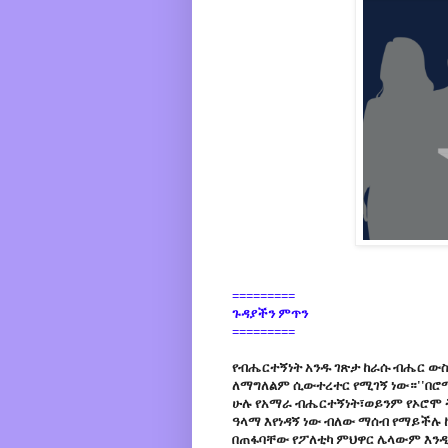
=========
ጉዳያችን ምጥን
=========
የብሔርተኝነት አንዱ ገጽታ ከራሱ ብሔር ው
ለማግለልም ሲውተረተር የሚገኝ ነው።''በሮማዊ
ሁሉ የአማራ ብሔርተኝነት፣ወይንም የኦሮሞ ት
ዓላማ እየነዳኝ ነው ብለው ማሰብ የማይችሉ 
በጠፋባቸው የፖለቲካ ምህዋር ሌላውም እንዲ