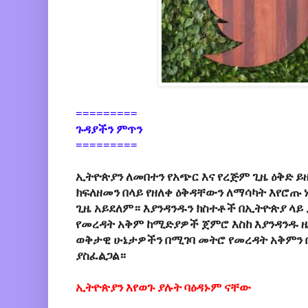
=========
ጉዳያችን ምጥን
=========
ኢትዮጵያን ለመበተን የአጭር እና የረጅም ጊዜ ዕቅድ 
ክፍለዘመን በላይ የዘለቀ ዕቅዳቸውን ለማሳካት እየሮጡ
ጊዜ አይደለም። እያንዳንዱን ክስተቶች በኢትዮጵያ ላይ
የመረዳት አቅም ከሚድያዎች ጀምሮ እስከ እያንዳንዱ ዜ
ወቅታዊ ሁኔታዎችን በሚገባ መትሮ የመረዳት አቅምን
ያስፈልጋል።
ኢትዮጵያን እየወጉ ያሉት ባዕዳኑም ናቸው