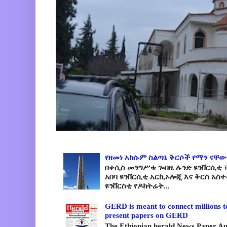
የዘመነ አክሱም ስልጣኔ ቅርሶች የማን ናቸው
በቀሲስ መንግሥቱ ጐበዜ ሉንድ ዩንቨርሲቲ ፣
አበባ ዩንቨርሲቲ አርኪኦሎጂ እና ቅርስ አስ
ዩንቨርስቲ የዶክትሬት...
GERD is meant to connect millions t
present papers on GERD
The Ethiopian herald News Paper A