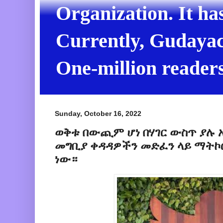
Organization. It ha
Currently, Gudayach
One-million readers
Sunday, October 16, 2022
ወቅቱ በውጪም ሆነ በሃገር ውስጥ ያሉ 
መግቢያ ቀዳዳዎችን መድፈን ላይ ማትኮ
ነው።