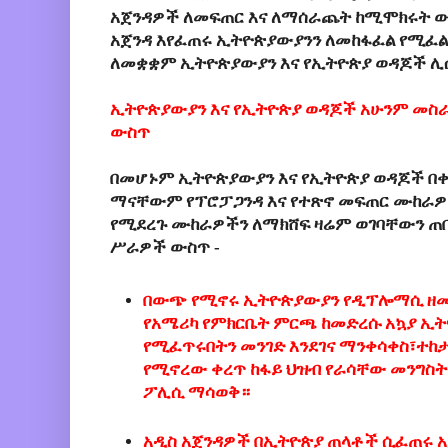
አጀንዳዎች ለመፍጠር እና ለማሰራጨት ከሚሞክሩት 
አጀንዳ እየፈጠሩ ኢትዮጵያውያንን ለመከፋፈል የሚፈልጉ
ለመቋቋም ኢትዮጵያውያን እና የኢትዮጵያ ወዳጆች 
ኢትዮጵያውያን እና የኢትዮጵያ ወዳጆች አሁንም መስ
ውስጥ
በመሆኑም ኢትዮጵያውያን እና የኢትዮጵያ ወዳጆች በቀ
ማናቸውም የፕሮፓጋንዳ እና የተጽኖ መፍጠር ሙከራዎች
የሚደረጉ ሙከራዎችን ለማክሸፍ ዛሬም ወገባቸውን ጠ
ሥራዎች ውስጥ -
በውጭ የሚኖሩ ኢትዮጵያውያን የዲፕሎማሲ ዘ
የአሜሪካ የምክርቤት ምርጫ ከመድረሱ አኳያ ኢ
የሚፈጥሩበትን መንገድ እንደገና ማንቀሳቀስ፣ተከ
የሚኖረው ቀረጥ ከፋይ ህዝብ የራሳቸው መንግስ
ፖሊሲ ማሳወቅ።
አዲስ አጀንዳዎች በኢትዮጵያ ጠላቶች ሲፈጠሩ አ