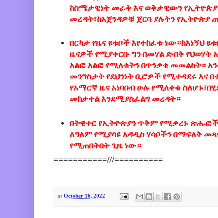
ከስሜታዊነት መራቅ እና ወቅታዊውን የኢትዮጵያ 
መረዳት፣ከአጀንዳዎቹ ጀርባ ያሉትን የኢትዮጵያ 
በርካታ የዜና ዩቱቦች እየተከፈቱ ነው።ከእነኝህ ዩ
ዜናዎች የሚያቀርቡ ግን በመሃል ድብቅ የህወሃት
አልፎ አልፎ የሚለቁትን በጥንቃቄ መመልከት። አን
መንግስታት የደህንነት ቢሮዎች የሚተዳደሩ እና በ
የአማርኛ ዜና አነባበብ ሁሉ የሚለቀቁ ስለሆኑ፣
መከታተል እንደሚያስፈልግ መረዳት።
በትዊተር የኢትዮጵያን ጥቅም የሚቃረኑ ጽሑፎች
ለዓለም የሚያሳዩ አዳዲስ ሃሳቦችን በማፍለቅ መ
የሚጠበቅበት ጊዜ ነው።
===========///==========
at
October 16, 2022