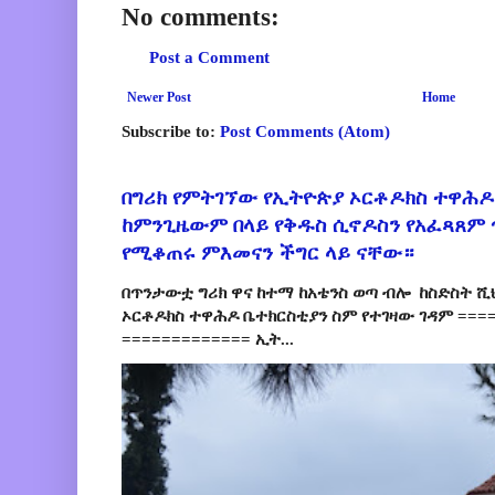
No comments:
Post a Comment
Newer Post
Home
Subscribe to:
Post Comments (Atom)
በግሪክ የምትገኘው የኢትዮጵያ ኦርቶዶክስ ተዋሕዶ
ከምንጊዜውም በላይ የቅዱስ ሲኖዶስን የአፈጻጸም
የሚቆጠሩ ምእመናን ችግር ላይ ናቸው።
በጥንታውቷ ግሪክ ዋና ከተማ ከአቴንስ ወጣ ብሎ ከስድስት ሺ
ኦርቶዶክስ ተዋሕዶ ቤተክርስቲያን ስም የተገዛው ገዳም ====
============= ኢት...