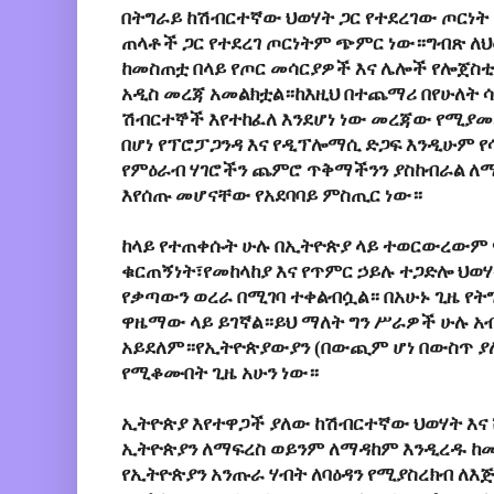
በትግራይ ከሽብርተኛው ህወሃት ጋር የተደረገው ጦርነ
ጠላቶች ጋር የተደረገ ጦርነትም ጭምር ነው።ግብጽ ለህ
ከመስጠቷ በላይ የጦር መሳርያዎች እና ሌሎች የሎጀስ
አዲስ መረጃ አመልክቷል።ከእዚህ በተጨማሪ በየሁለት 
ሽብርተኞች እየተከፈለ እንደሆነ ነው መረጃው የሚያ
በሆነ የፕሮፓጋንዳ እና የዲፕሎማሲ ድጋፍ እንዲሁም 
የምዕራብ ሃገሮችን ጨምሮ ጥቅማችንን ያስከብራል ለሚ
እየሰጡ መሆናቸው የአደባባይ ምስጢር ነው።
ከላይ የተጠቀሱት ሁሉ በኢትዮጵያ ላይ ተወርውረውም 
ቁርጠኝነት፣የመከላከያ እና የጥምር ኃይሉ ተጋድሎ ህወሃ
የቃጣውን ወረራ በሚገባ ተቀልብሷል። በአሁኑ ጊዜ የት
ዋዜማው ላይ ይገኛል።ይህ ማለት ግን ሥራዎች ሁሉ አ
አይደለም።የኢትዮጵያውያን (በውጪም ሆነ በውስጥ ያ
የሚቆሙበት ጊዜ አሁን ነው።
ኢትዮጵያ እየተዋጋች ያለው ከሽብርተኛው ህወሃት እና 
ኢትዮጵያን ለማፍረስ ወይንም ለማዳከም እንዲረዱ ከመ
የኢትዮጵያን አንጡራ ሃብት ለባዕዳን የሚያስረክብ ለእጅ