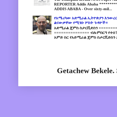
REPORTER Addis Ababa *********
ADDIS ABABA - Over sixty-mil...
የአሜሪካው አድሚራል ኢትዮጵያን እንውረር
ልናውቃቸው የሚገቡ ሦስት ጉዳዮች።
አድሚራል ጄምስ ስታርቪድስን =========
=============== ብሉምበርግ የተሰ
አምድ ስር የአድሚራል ጄምስ ስታርቪድስን 
Getachew Bekele.