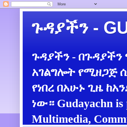
ጉዳያችን - 
ጉዳያችን - በጉዳያችን
አገልግሎት የሚዘጋጅ ሲ
የነበረ በአሁኑ ጊዜ ከአ
ነው። Gudayachn is 
Multimedia, Commu