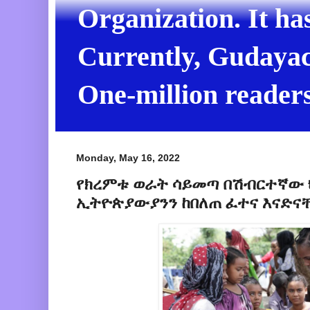
Organization. It ha
Currently, Gudayach
One-million readers
Monday, May 16, 2022
የክረምቱ ወራት ሳይመጣ በሽብርተኛው ህ
ኢትዮጵያውያንን ከበለጠ ፈተና እናድና