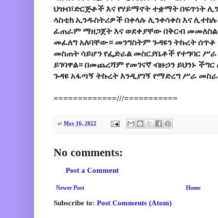
ህዝብ፣ድርጅቶች እና የሃይማኖት ተቋማት በፍጥነት ሊን
ላስቲክ ኢንዱስትሪዎች በቀላሉ ሊንቀሳቀስ እና ሊተከሉ
ፈጠራም ማዘጋጀት እና ወደቀያቸው በቅርብ መመለስል 
መፈለግ አለባቸው። መንግስትም ጉዳዩን ትኩረት ሰጥቶ
መስጠት ሳይሆን የፌድራል መስርያቤቶች የተግባር ሥራ
ይገባዋል። በመጨረሻም የመገናኛ ብዙኃን ይህንኑ ችግር
ጉዳዩ አፋጣኝ ትኩረት እንዲያገኝ የማድረግ ሥራ መስ
=============///===========
at
May 16, 2022
No comments:
Post a Comment
Newer Post
Home
Subscribe to:
Post Comments (Atom)