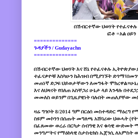
በሽብርተኛው ህወሃት የተፈናቀ
ፎቶ =አል ዐይን
==============
ጉዳያችን / Gudayachn
==============
በሽብርተኛው ህወሃት እና ሸኔ የተፈናቀሉ ኢትዮጵያው
ተፈናቃዮቹ እስካሁን ከሕዝብ በሚያገኙት ድጎማ፣በመንግ
መጠነኛ ድጋፍ ህይወታቸውን ለመግፋት ሞክረዋል።ሁኔ
እና ለህጻናት የበለጠ አስቸጋሪ ሁኔታ ላይ እንዳሉ በተ
መመለስ ወይንም በጊዜያዊነት ባሉበት መጠለያቸው መስ
ዛሬ ግንቦት 8/2014 ዓም በርዕሰ መስተዳድር ማዕረግ የ
ስዩም መኮንን በሰጡት መግለጫ አሸባሪው ህወሓት (የት
በፈጸመው ወረራ በርካታ ሰብዓዊ እና ቁሳዊ ውድመት 
መንግሥትና የማዕከላዊ ስታስቲክስ ኤጀንሲ ለአምስት 