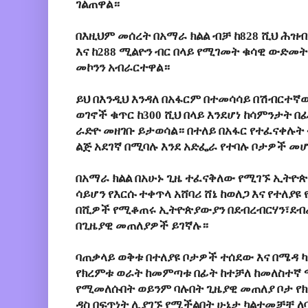
ገልጠዋል።
በእዚህም መሰረት በአማራ ክልል ብቻ ከ828 ሺህ ሕዝብ
እና ከ288 ሚልዮን ብር በላይ የሚገመት ቁሳዊ ውድመት
መኮንን አብራርተዋል።
ይህ በእንዲህ እንዳለ በአፋርም በተመሳሳይ በሽብርተኛ
ወገኖች ቁጥር ከ300 ሺህ በላይ እንደሆነ ከሳምንታት
ራድዮ መዘገቡ ይታወሳል። በተለይ በአፋር የተፈናቀሉት
ልጅ አደገኛ በሚባሉ እንደ አድፌራ የተባሉ ቦታዎች መሆኑ
በአማራ ክልል በአሁኑ ጊዜ ተፈናቅለው የሚገኙ ኢትዮ
ሳይሆን የእርሱ ተቀጥላ አሸባሪ ሸኔ ከወለጋ እና የተለያ
በሺዎች የሚቆጠሩ ኢትዮጵያውያን በደብረብርሃን፣ደብረ 
በጊዜያዊ መጠለያዎች ይገኛሉ።
ባጠቃላይ ወቅቱ በተለያዩ ቦታዎች ተሰደው እና በሜዳ 
የክረምቱ ወራት ከመምጣቱ በፊት ከተቻለ ከመለስተኛ 
የሚመለሱበት ወይንም ባሉበት ጊዜያዊ መጠለያ ቦታ የ
ዳስ በፍጥነት ሊያገኙ የሚችልበት ሁኔታ ካልተመቻቸ ለ