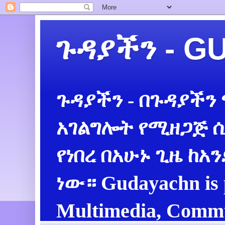
ጉዳያችን - 
ጉዳያችን - በጉዳያችን
አገልግሎት የሚዘጋጅ ሲ
የነበረ በአሁኑ ጊዜ ከአ
ነው። Gudayachn is 
Multimedia, Commu