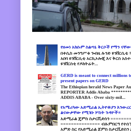
የዘመነ አክሱም ስልጣኔ ቅርሶች የማን ናቸው
በቀሲስ መንግሥቱ ጐበዜ ሉንድ ዩንቨርሲቲ ፣
አበባ ዩንቨርሲቲ አርኪኦሎጂ እና ቅርስ አስ
ዩንቨርስቲ የዶክትሬት...
GERD is meant to connect millions t
present papers on GERD
The Ethiopian herald News Paper A
REPORTER Addis Ababa *********
ADDIS ABABA - Over sixty-mil...
የአሜሪካው አድሚራል ኢትዮጵያን እንውረር
ልናውቃቸው የሚገቡ ሦስት ጉዳዮች።
አድሚራል ጄምስ ስታርቪድስን =========
=============== ብሉምበርግ የተሰ
አምድ ስር የአድሚራል ጄምስ ስታርቪድስን 