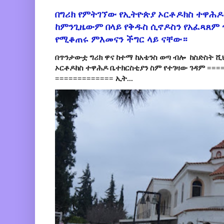
በግሪክ የምትገኘው የኢትዮጵያ ኦርቶዶክስ ተዋሕዶ
ከምንጊዜውም በላይ የቅዱስ ሲኖዶስን የአፈጻጸም
የሚቆጠሩ ምእመናን ችግር ላይ ናቸው።
በጥንታውቷ ግሪክ ዋና ከተማ ከአቴንስ ወጣ ብሎ ከስድስት ሺ
ኦርቶዶክስ ተዋሕዶ ቤተክርስቲያን ስም የተገዛው ገዳም ====
============= ኢት...