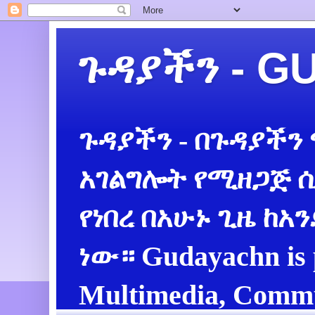
ጉዳያችን - 
ጉዳያችን - በጉዳያችን
አገልግሎት የሚዘጋጅ ሲ
የነበረ በአሁኑ ጊዜ ከአ
ነው። Gudayachn is 
Multimedia, Commu