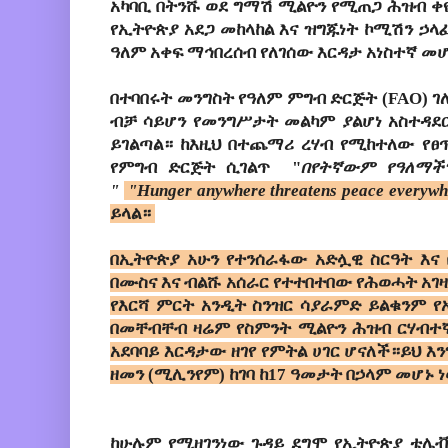
አካባቢ በትንሹ ወደ ግማሽ ሚልዮን የሚጠጋ ሕዝብ ቀ
የኢትዮጵያ አደጋ መከላከል እና ዝግጁነት ኮሚሽን ኃላ
ዓለም አቀፍ ማኅበረሰብ የለገሰው እርዳታ አነስተኛ መ
በተባበሩት መንግስት የዓለም ምግብ ድርጅት (FAO) ገ
ብቻ ሳይሆን የመንግሥታት መልካም ያልሆነ አስተዳ
ይገልጣል። ከእዚህ በተጨማሪ ረሃብ የሚከተለው የፀ
የምግብ ድርጅት ሲገልጥ
"
በየትኛውም የዓለማች
"
"Hunger anywhere threatens peace everywh
ይላል።
በኢትዮጵያ አሁን የተንሰራፋው አድሏዊ ስርዓት እና 
በሙስና እና ብልሹ አሰራር የተተበተበው የሕወሓት አገዛ
የእርሻ ምርት አንዲት ስንዝር ሳያራምድ ይልቁንም የ
በመቸብቸብ ዛሬም የስምንት ሚልዮን ሕዝብ ርሃብተኛ 
አደባባይ እርዳታው ዘገየ የምትል ሀገር ሆናለች።ይህ እ
ዘመን (ሚሊንየም) ከገባ ከ17 ዓመታት በኃላም መሆኑ
ከሁሉም የሚዘገንነው ጉዳይ ደግሞ የኢትዮጵያ ቴሌ