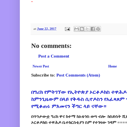
-
at
June 22, 2017
No comments:
Post a Comment
Newer Post
Home
Subscribe to:
Post Comments (Atom)
በግሪክ የምትገኘው የኢትዮጵያ ኦርቶዶክስ ተዋሕዶ
ከምንጊዜውም በላይ የቅዱስ ሲኖዶስን የአፈጻጸም
የሚቆጠሩ ምእመናን ችግር ላይ ናቸው።
በጥንታውቷ ግሪክ ዋና ከተማ ከአቴንስ ወጣ ብሎ ከስድስት ሺ
ኦርቶዶክስ ተዋሕዶ ቤተክርስቲያን ስም የተገዛው ገዳም ====