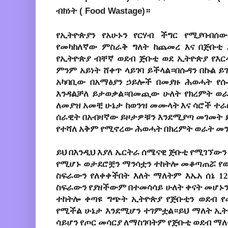
ብክነት ( Food Wastage)።
የኢትዮጵያን የአሁኑን የርሃብ ችግር የሚያባብሰ
የመካከለኛው ምስራቅ ግለት ከጨመረ እና በጅቡቲ 
የኢትዮጵያ ብቸኛ ወደብ ጅቡቲ ወደ ኢትዮጵያ የእር
ምንም አይነት ሸቀጥ ላይገባ ይችላል።በሱዳን በኩል ይገ
አካባቢው በአማፅያን ኃይሎች በመያዙ ሕወሓት የ
እንዳልቻለ ይታወቃል።በመጪው ሁለት የክረምት ወራ
ለመያዝ አመቺ ሁኔታ ከወንዝ መሙላት እና ሳሮች ተራ
ሰራዊት በአብዛኛው ይዞታዎቹን እንደሚያጣ መገመት 
የተሻለ አቅም የሚኖረው ሕወሓት በክረምት ወራት መ
ይህ በእንዲህ እያለ ኤርትራ ሰሜናዊ ጅቡቲ የሚገኘውን
የሚሆኑ ወታደሮቿን ማንሳቷን ተከትሎ መቆጣጠሯ የወ
ስፍራውን የለቀቀችበት እለት ማለትም እኤአ ሰኔ 12
ስፍራውን የያዘችውም በተመሳሳይ ሁለት ቀናት መሆኑን
ተከትሎ ቀጣዩ ግጭት ኢትዮጵያ የጅቡቲን ወደብ 
የሚችል ሁኔታ እንደሚሆን ተገምቷል።ይህ ማለት ኢት
ሳይሆን የጦር መሳርያ ለማስገባትም የጅቡቲ ወደብ ማለ