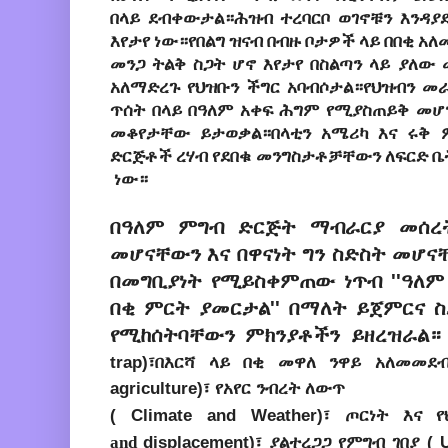
በላይ ደብቀውታል።ሕዝብ ተረባርቦ ወገኖቹን እንዳያ
እየታየ ነው።የበልግ ዝናብ በብዙ ቦታዎች ላይ በበቂ አለ
መንጋ ትልቅ ስጋት ሆኖ እየታየ በስልጣን ላይ ያለው
አለማድረጉ የህዝቡን ችግር አባብሶታል።የህዝብን መ
ጥሰት በላይ በዓለም አቀፍ ሕግም የሚያስጠይቅ መሆን
መቆየታቸው ይታወቃል።በላቲን አሜሪካ እና ሩቅ 
ድርጅቶች ረሃብ የደበቁ መንግስታቶቻቸውን ለፍርድ 
ነው።
በዓለም ምግብ ድርጅት ማብራርያ መሰረት
መሆናቸውን እና በዋናነት ግን ስድስት መሆና
በመግቢያነት የሚይስቀምጠው ነጥብ ''ዓለም
በቂ ምርት ያመርታል'' በማለት ይጀምርና ስ
የሚከሰትባቸውን ምክንያቶችን ይዘረዝራል። 
trap)፣
በእርሻ ላይ በቂ መዋለ ንዋይ አለመመደ
agriculture)፣
የአየር ንብረት ለውጥ
( Climate and Weather)
፣
ጦርነት እና 
and
displacement)
፣
ያልተረጋጋ የምግብ ገበያ ( U