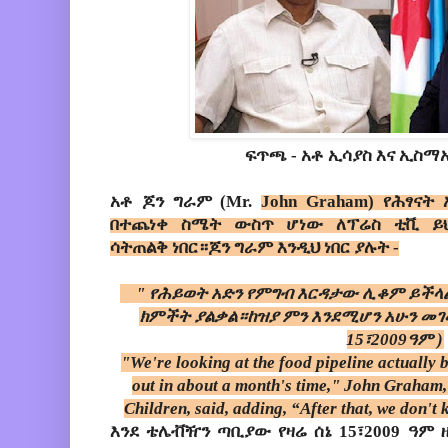
ፍጥጫ - አቶ ኢሳያስ እና ኢስማ
አቶ ጆን ግራም (Mr.
John Graham)
የሕፃናት 
በተጨነቀ ስሜት ውስጥ ሆነው ለፕሬስ ቲቪ ይህን
ሳትጠልቅ ነበር።ጆን ግራም እንዲህ ነበር ያሉት -
" የሕይወት አድን የምግብ እርዳታው ሊቆም ይችላል
ክምችት ያልቃል።ከዝያ ምን እንደሚሆን አሁን መገመ
15፣2009ዓም )
"We're looking at the food pipeline actually 
out in about a month's time," John Graham, 
Children, said, adding, “After that, we don'
እንደ ቴሌቭዥን ጣቢያው የዛሬ ሰኔ 15፣2009 ዓም 