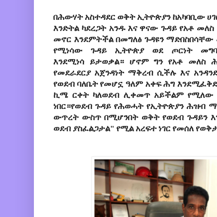
በሕውሃት አስተዳደር ወቅት ኢትዮጵያን ከአካባቢው ሀገ
እንድትል ካደረጋት አንዱ እና ዋናው ጉዳይ የአቶ መለስ
መኖር እንደምትችል በመግለፅ ጉዳዩን ማድበስበሳቸው 
የሚነሳው ጉዳይ ኢትዮጵያ ወደ ጦርነት መግባ
እንደሚነሳ ይታወቃል። ሆኖም ግን የአቶ መለስ 
የመደራደርያ አጀንዳነት ማቅረብ ሲችሉ እና አንዳን
የወደብ ባለቤት የመሆኗ ዓለም አቀፍ ሕግ እንደሚፈቅድ
ኪሜ ርቀት ካለወደብ ሊቀመጥ አይችልም የሚለው መ
ነበር።የወደብ ጉዳይ የሕወሓት የኢትዮጵያን ሕዝብ ማ
ውጥረት ውስጥ በሚሆንበት ወቅት የወደብ ጉዳይን እን
ወደብ ያስፈልጋታል" የሚል አረፍተ ነገር የመሰለ የወቅታ