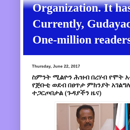
Organization. It ha
Currently, Gudayach
One-million readers
Thursday, June 22, 2017
ስምንት ሚልዮን ሕዝብ በረሃብ የሞት አፋ
የጅቡቲ ወደብ በፀጥታ ምክንያት አገልግ
ተጋርጦበታል (ጉዳያችን ዜና)