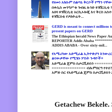
የዘመነ አክሱም ስልጣኔ ቅርሶች የማን ናቸው
በቀሲስ መንግሥቱ ጐበዜ ሉንድ ዩንቨርሲቲ ፣
አበባ ዩንቨርሲቲ አርኪኦሎጂ እና ቅርስ አስ
ዩንቨርስቲ የዶክትሬት...
GERD is meant to connect millions t
present papers on GERD
The Ethiopian herald News Paper A
REPORTER Addis Ababa *********
ADDIS ABABA - Over sixty-mil...
የአሜሪካው አድሚራል ኢትዮጵያን እንውረር
ልናውቃቸው የሚገቡ ሦስት ጉዳዮች።
አድሚራል ጄምስ ስታርቪድስን =========
=============== ብሉምበርግ የተሰ
አምድ ስር የአድሚራል ጄምስ ስታርቪድስን 
Getachew Bekele.