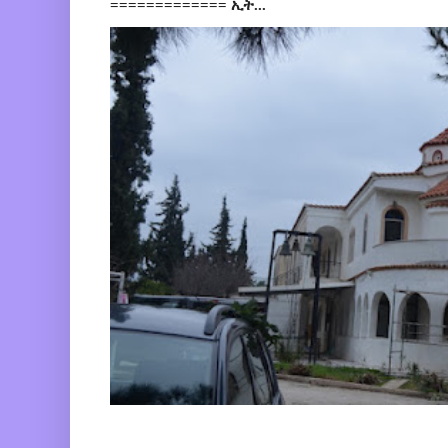
============= ኢት...