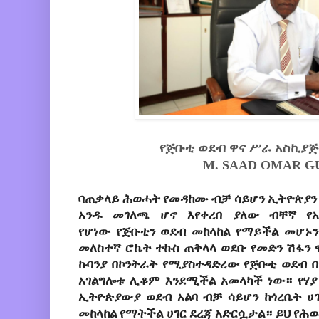
የጅቡቲ ወደብ ዋና ሥራ አስኪያጅ
M. SAAD OMAR
G
ባጠቃላይ ሕወሓት የመዳከሙ ብቻ ሳይሆን ኢትዮጵያን የ
አንዱ መገለጫ ሆኖ እየቀረበ ያለው ብቸኛ የ
የሆነው የጅቡቲን ወደብ መከላከል የማይችል መሆኑን
መለስተኛ ሮኬት ተኩስ ጠቅላላ ወደቡ የመድን ሽፋን 
ኩባንያ በኮንትራት የሚያስተዳድረው የጅቡቲ ወደብ 
አገልግሎቱ ሊቆም እንደሚችል አመላካች ነው። የሃ
ኢትዮጵያውያ ወደብ አልባ ብቻ ሳይሆን ከጎረቤት 
መከላከል የማትችል ሀገር ደረጃ አድርሷታል። ይህ የሕወ