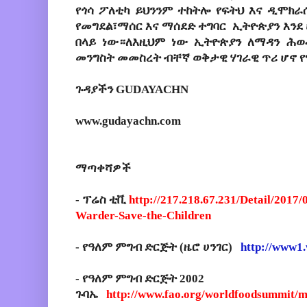
የጎሳ ፖለቲካ ይህንንም ተከትሎ የፍትህ እና ዲሞክ
የመግደል፣ማሰር እና ማሰደድ ተግባር ኢትዮጵያን እን
በላይ ነው።ለእዚህም ነው ኢትዮጵያን ለማዳን ሕወ
መንግስት መመስረት ብቸኛ ወቅታዊ ሃገራዊ ጥሪ ሆኖ 
ጉዳያችን GUDAYACHN
www.gudayachn.com
ማጣቀሻዎች
- ፕሬስ ቲቪ
http://217.218.67.231/Detail/2017
Warder-Save-the-Children
- የዓለም ምግብ ድርጅት (ዜሮ ሀንገር)
http://www1.
- የዓለም ምግብ ድርጅት 2002
ጉባኤ
http://www.fao.org/worldfoodsummit/