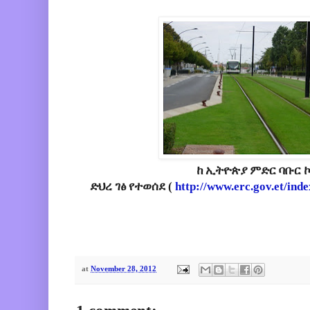
ከ ኢትዮጵያ ምድር ባቡር 
ድህረ ገፅ የተወሰደ (
http://www.erc.gov.et/ind
at
November 28, 2012