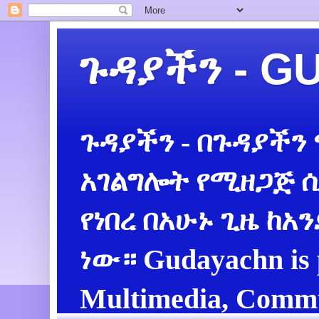
ጉዳያችን - 
ጉዳያችን - በጉዳያችን
አገልግሎት የሚዘጋጅ ሲ
የነበረ በአሁኑ ጊዜ ከአ
ነው። Gudayachn is 
Multimedia, Commu