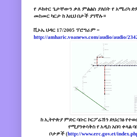
የ
ዶክተር
ጌታቸውን
ቃለ
ምልልስ
ያለበት
የ
አሜሪካ
ድ
መስመር
ካርታ
ከ
እዚህ
በታች
ያገኛሉ።
ቪኦኤ ህዳር 17/2005 ፕሮግራም =
http://amharic.voanews.com/audio/audio/234
ከ ኢትዮጵያ ምድር ባቡር ኮርፖሬሽን ድህረገፅ የተወሰ
የሚያንቀሳቅስ የ አዲስ አበባ ቀላል
ቦታዎች (
http://www.erc.gov.et/index.p