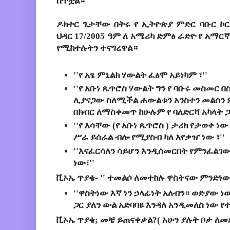
ሰጥቷል።
ዶክተር
ጌታቸው
በትሩ
የ
ኢትዮጵያ
ምድር
ባቡር
ኮ
ህዳር
17/2005
ዓም
ለ
አሜሪካ
ድምፅ
ራድዮ
የ
አማር
የሚከተሉትን
ተናግረዋል።
''የ አፄ ምኒልክ ሃውልት ፈፅሞ አይነካም ፣''
''የ አቡነ ጴጥሮስ ሃውልት ግን የ ባቡሩ መስመር 
ሊያናጋው ስለሚችል ሐውልቱን አንስተን መልሰን 
በክብር ለማስቀመጥ ከሁሉም የ ባለድርሻ አካላት ጋር 
''የ እሳቸው (የ አቡነ ጴጥሮስ ) ታሪክ የታወቀ ነው የ
ሥራ ይሰራል ብሎ የሚያስብ ካለ እየቃዠ ነው ፣''
''እናፈርሳለን ሳይሆን እንዲሰመርበት የምንፈልገ
ነው፣''
ቪኦኤ ጥያቄ- '' ተመልሶ ለመተከሉ ዋስትናው ምንድነው 
''ዋስትነው እኛ ነን ኃላፊነት አለብን። ወድያው 
ጋር ያለን ውል አድባባዩ እንዳለ አንዲመለስ ነው የ
ቪኦኤ ጥያቄ; መቼ ይጠናቀቃል?( አሁን ያሉት ቦታ ለመድ