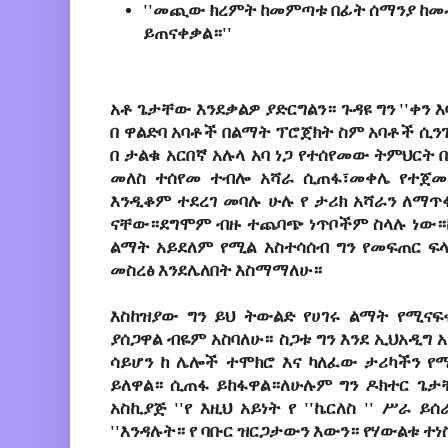
''መጪው ክረምት ከመምጣቱ በፊት ሰማንያ ከ
ይጠናቀቃል።''
አቶ
ጌታቸው
እንደቃልዎ
ያድርግልን።
ጉዳዩ
ግን
''
ቀን
እ
በ
ዋልድባ
አባቶች
በልማት
ፕሮጀክት
ስም
አባቶች
ሲን
በ
ታልቁ
አርበኛ
አሉላ
አባ
ነጋ
የተሰየመው
ትምህርት
መለስ
ተሰየመ
ተብሎ
አሻራ
ሲጠፋ፣መቀሌ
የተጀ
እንዲቆም
ተደረገ
መባሉ
ሁሉ
የ
ታሪክ
አሻራን
ለማጥ
ናቸው።ደግሞም
ብዙ
ተጨባጭ
ነጥቦችም
ስላሉ
ነው።
ልማት
አይደለም
የሚል
አስተሳሰብ
ግን
የመፍጠር
ፍ
መስረፅ
እንደሌለበት
እስማማለሁ።
እስከዝያው
ግን
ይህ
ትውልድ
የሀገሩ
ልማት
የሚናፍ
ያሰጋዋል
ብዬም
አስባለሁ።
ስጋቱ
ግን
እንደ
ኢህአዲግ
አ
ሳይሆን
ከ
ሌሎች
ተሞክሮ
እና
ካለፈው
ታሪካችን
የ
ይለዋል።
ሲጠፋ
ይከፋዋል።ለሁሉም
ግን
ዶክተር
ጌታ
አስኪያጅ
''
የ
እዚህ
አይነት
የ
''
ኬርለስ
''
ሥራ
ይሰ
''
እንዳሉት።
የ
ባቡር
ዝርጋታውን
እውን።
የሃውልቱ
ተነ