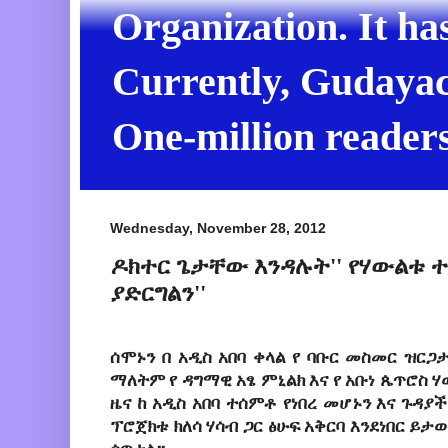
Organization. It ha
Currently, Gudayach
One-million readers
Wednesday, November 28, 2012
ዶክተር ጌታቸው እንዳሉት'' የሃውልቱ 
ያድርግልን''
ሰሞኑን
በ
አዲስ
አበባ
ቀላል
የ
ባቡር
መስመር
ዝርጋ
ማለትም
የ
ዳግማዊ
አፄ
ምኒልክ
እና
የ
አቡነ
ጴጥሮስ
ሃ
ዜና
ከ
አዲስ
አበባ
ተሰምቶ
የነበረ
መሆኑን
እና
ጉዳያ
ፕሮጀክቱ
ክለሳ
ሃሳብ
ጋር
ፅሁፍ
አቅርባ
እንደነበር
ይታወ