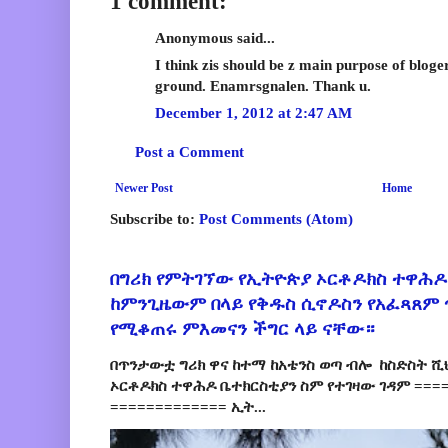
1 comment:
Anonymous said...
I think zis should be z main purpose of bloger.
ground. Enamrsgnalen. Thank u.
December 1, 2012 at 2:47 AM
Post a Comment
Newer Post
Home
Subscribe to:
Post Comments (Atom)
በግሪክ የምትገኘው የኢትዮጵያ ኦርቶዶክስ ተዋሕዶ
ከምንጊዜውም በላይ የቅዱስ ሲኖዶስን የአፈጻጸም
የሚቆጠሩ ምእመናን ችግር ላይ ናቸው።
በጥንታውቷ ግሪክ ዋና ከተማ ከአቴንስ ወጣ ብሎ ከስድስት ሺ
ኦርቶዶክስ ተዋሕዶ ቤተክርስቲያን ስም የተገዛው ገዳም ====
============= ኢት...