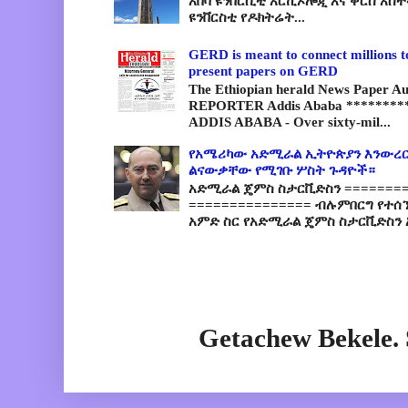
አበባ ዩንቨርሲቲ አርኪኦሎጂ እና ቅርስ አስ
ዩንቨርስቲ የዶክትሬት...
GERD is meant to connect millions t
present papers on GERD
The Ethiopian herald News Paper A
REPORTER Addis Ababa *********
ADDIS ABABA - Over sixty-mil...
የአሜሪካው አድሚራል ኢትዮጵያን እንውረር
ልናውቃቸው የሚገቡ ሦስት ጉዳዮች።
አድሚራል ጄምስ ስታርቪድስን =========
=============== ብሉምበርግ የተሰ
አምድ ስር የአድሚራል ጄምስ ስታርቪድስን 
Getachew Bekele.