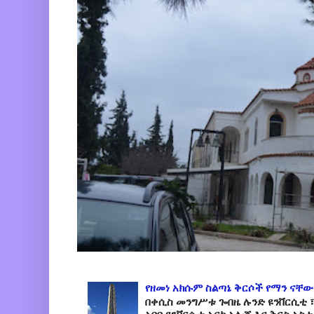
የዘመነ አክሱም ስልጣኔ ቅርሶች የማን ናቸው
በቀሲስ መንግሥቱ ጐበዜ ሉንድ ዩንቨርሲቲ ፣