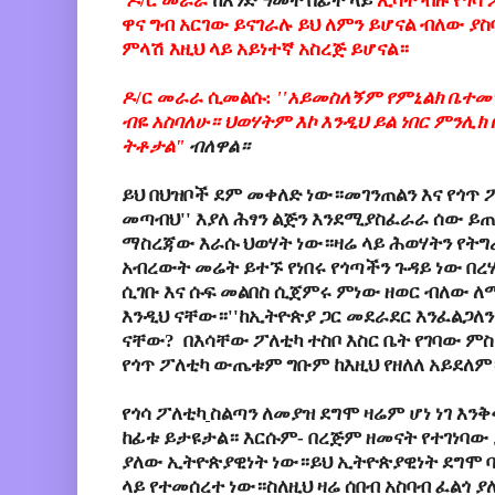
ዶ
/
ር
መራራ
ከአንድ ዓመት በፊት ላይ
ኢሳት
ብዙ
የጎሳ
ዋና
ግብ
አርገው
ይናገራሉ
ይህ ለምን ይሆናል ብለው ያ
ምላሽ እዚህ ላይ አይነተኛ አስረጅ ይሆናል።
ዶ/ር መራራ ሲመልሱ:
''
አይመስለኝም
የምኒልክ
ቤተመ
ብዬ አስባለሁ።
ህወሃትም
እኮ
እንዲህ
ይል
ነበር ምንሊክ
ትቶታል"
ብለዋል።
ይህ
በህዝቦች
ደም
መቀለድ
ነው።መገንጠልን እና የጎጥ 
መጣብህ
''
እያለ
ሕፃን
ልጅን
እንደሚያስፈራራ
ሰው
ይ
ማስረጃው እራሱ ህወሃት ነው።ዛሬ ላይ ሕወሃትን የትግ
አብረውት መሬት ይተኙ የነበሩ የጎጣችን ጉዳይ ነው በረሃ
ሲገቡ እና ሱፍ መልበስ ሲጀምሩ ምነው ዘወር ብለው ለ
እንዲህ ናቸው።''ከኢትዮጵያ ጋር መደራደር እንፈልጋለን'
ናቸው? በእሳቸው ፖለቲካ ተስቦ እስር ቤት የገባው ም
የጎጥ ፖለቲካ ውጤቱም ግቡም ከእዚህ የዘለለ አይደለም
የጎሳ
ፖለቲካ
ስልጣን
ለመያዝ
ደግሞ
ዛሬም
ሆነ
ነገ
እንቅ
ከፊቱ
ይታዩታል።
እርሱም
-
በረጅም
ዘመናት
የተገነባው
ያለው
ኢትዮጵያዊነት
ነው።
ይህ
ኢትዮጵያዊነት
ደግሞ
ላይ
የተመሰረተ
ነው።ስለዚህ
ዛሬ
ሰበብ
አስባብ
ፈልጎ
ያ