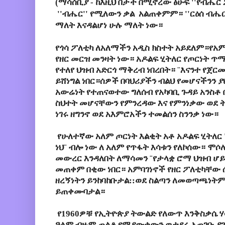
(ማሳሰቢያ - ከእዚህ በታች በሚኖረው ፅሁፍ ''
የብሔር
''ብሔር'' የሚለውን ቃል
አልጠቀምም።
''
ርዕሰ
ብሔር
ማለት እናዳልሆነ ሁሉ ማለት ነው።
የጎሳ
ፖለቲካ
ለ
አለማችን
አዲስ
ክስተት
አይደለም።የ
አም
የዘር
መርዝ
መንዛት
ነው።
አዶልፍ
ሂትለር
የጦርነት
ጥማ
የተለየ
ህዝብ
አድርጎ
ማቅረብ
ነበረበት።
¨
እናንተ
የ
ጀርመ
ይሸነግል
ነበር።ሰዎች
በባህሪያችን
ብልህ
የመሆናችንን
ያ
አውሬነት የተጠናወተው ግለሰብ የአካባቢ ጉዳይ አንስቶ
ስህተት መሆናቸውን የምንረዳው እና የምንነቃው ወደ ትክ
ነገሩ ዘግንኖ ወደ አእምሮአችን ተመልሰን ስንንቃ ነው።
የ
ሁለተኛው
አለም
ጦርነት
እልቂት አቶ
አዶልፍ
ሂትለር
ነህ
¨
ብሎ
ነው
ለ
አለም
የ
ጥፋት
እሳቱን
የለኮሰው።
ሞሶ
መውረር
እንዳለበት
ለማሳመን
¨
የ
ታላቋ
ሮማ
ህዝብ
ሆይ
መጠቀም
በቂው
ነበር።
አምባገነኖች
የ
ዘር
ፖለቲካቸው
ዘረኝነትን
ይንከባከቡታል
::
ወደ
ስልጣን
ለመወጣጫነት
ይጠቀሙባታል።
የ1960ዎቹ የኢትዮጵያ ትውልድ የለውጥ እንቅስቃሴ ሃ
ዓለም ብዙም ጠልቆ የማያውቀውን ወታደሩ አጠገቡ ያ