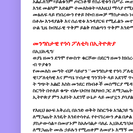
አልፈለገም።ይልቁንም
ጦርነቶቹ
የሰራዊቱን
በሥራ
መ
እንደ
መልካም
እድልም
ተመለከቱት።ለእዚህ ማሳያ የሚሆነ
መፅሐፍ ላይ የነበረውን የቀይ ኮኮብ ዘመቻ ማስታወሱ 
በቶሎ እንዳያልቅ እና ሰራዊቱ እንዳያርፍ የሚፈልጉ መ
ሁል ጊዜ ከብሄራዊ ጥቅም ይልቅ የስልጣን ጥቅም እንድ
መንግስታዊ
የጎሳ
ፖለቲካ
በኢትዮጵያ
በ
ኢህአዲግ
/
ወያኔ
ዘመን
ደግሞ
የውስጥ
ቁርሾው
በደርግ
ዘመን
ከነበ
ብ
ጥያቄን
የመመለስ
ሙግት
ብቻ
ሳይሆን
''
መንግስታዊ
የጎሳ
ፖለቲ
ዊ፣ፖለቲካዊ
እና
ምጣኔ
ሃብታዊ
ግንኙነት
ላይ
አደገኛ
ጥ
ት
ግጭት
አልፎ
እስከ
መንደር
የከብቶች
መሰማርያ
ሜዳ
ስርዓት
በተለይ
ቁጭ
ብሎ
ህብዝ
ከህዝብ
ጋር
ለማጋጨት
ኢትዮጵያ
ምን
አይነት
አደገኛ
ሁኔታ
ላይ
መሆኗን
ያሳያል
የእዚህ
ፅሁፍ
አቅራቢ
በአንድ
ወቅት
ከስርዓቱ
አገልጋይ
ግ
ለማጋጨት እንዴት እንደተሳተፈ የተናገረውን ቃል በቃል
ያስታውሳል።
በመሆኑም ከአሉባልታ ባለፈ
ኢህአዴግ
/
ህ
ለማጋጨት
ሙሉ
ኃይሉን
የሚጠቀም
ለመሆኑ
እማኝ
መ