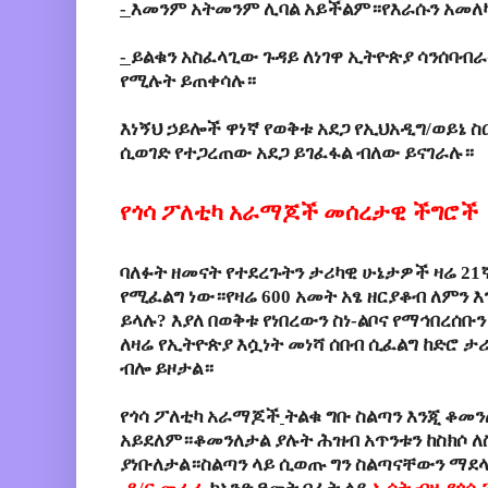
-
እመንም
አትመንም
ሊባል
አይችልም።የእራሱን
አመለ
-
ይልቁን
አስፈላጊው
ጉዳይ
ለነገዋ
ኢትዮጵያ
ሳንሰባብ
የሚሉት ይጠቀሳሉ።
እነኝህ
ኃይሎች
ዋነኛ
የወቅቱ
አደጋ
የኢህአዲግ
/
ወይኔ
ስ
ሲወገድ
የተጋረጠው
አደጋ
ይገፈፋል
ብለው
ይናገራሉ።
የጎሳ
ፖለቲካ
አራማጆች
መሰረታዊ
ችግሮች
ባለፉት
ዘመናት
የተደረጉትን
ታሪካዊ
ሁኔታዎች
ዛሬ
21
የሚፈልግ
ነው።የዛሬ
600
አመት
አፄ
ዘርያቆብ
ለምን
እ
ይላሉ
?
እያለ
በወቅቱ
የነበረውን
ስነ
-
ልቦና
የማኅበረሰቡን
ለዛሬ
የኢትዮጵያ
እሷነት
መነሻ
ሰበብ
ሲፈልግ
ከድሮ
ታሪ
ብሎ
ይዞታል
።
የጎሳ
ፖለቲካ
አራማጆች
ትልቁ
ግቡ
ስልጣን
እንጂ ቆመን
አይደለም
።ቆመንለታል ያሉት ሕዝብ አጥንቱን ከስክሶ ለስ
ያነቡለታል።ስልጣን ላይ ሲወጡ ግን ስልጣናቸውን ማደ