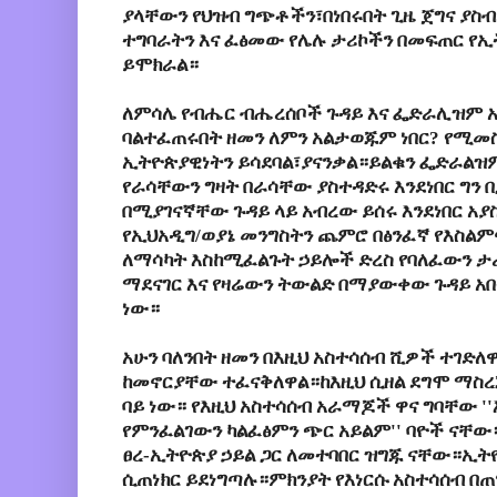
ያላቸውን
የህዝብ
ግጭቶችን፣በነበሩበት
ጊዜ
ጀግና
ያስ
ተግባራትን
እና
ፈፅመው
የሌሉ
ታሪኮችን
በመፍጠር
የኢ
ይሞክራል።
ለምሳሌ
የብሔር
ብሔረሰቦች
ጉዳይ
እና
ፌድራሊዝም
ባልተፈጠሩበት
ዘመን
ለምን
አልታወጁም
ነበር
? የሚመ
ኢትዮጵያዊነትን
ይሳደባል፣ያናንቃል።ይልቁን
ፌድራልዝ
የራሳቸውን
ግዛት
በራሳቸው
ያስተዳድሩ
እንደነበር
ግን
በ
በሚያገናኛቸው
ጉዳይ
ላይ
አብረው
ይሰሩ
እንደነበር
አያ
የኢህአዲግ
/
ወያኔ
መንግስትን
ጨምሮ
በፅንፈኛ
የእስልም
ለማሳካት
እስከሚፈልጉት
ኃይሎች
ድረስ
የባለፈውን
ታ
ማደናገር
እና
የዛሬውን
ትውልድ
በማያውቀው
ጉዳይ
አ
ነው።
አሁን
ባለንበት
ዘመን
በእዚህ
አስተሳሰብ
ሺዎች
ተገድለ
ከመኖርያቸው
ተፈናቅለዋል።ከእዚህ
ሲዘል
ደግሞ
ማስረ
ባይ
ነው።
የእዚህ
አስተሳሰብ
አራማጆች
ዋና
ግባቸው
''
የምንፈልገውን
ካልፈፅምን
ጭር
አይልም''
ባዮች
ናቸው
ፀረ
-
ኢትዮጵያ
ኃይል
ጋር
ለመተባበር
ዝግጁ
ናቸው።ኢትዮ
ሲጠነክር
ይደነግጣሉ።ምክንያት
የእነርሱ
አስተሳሰብ
በጠ