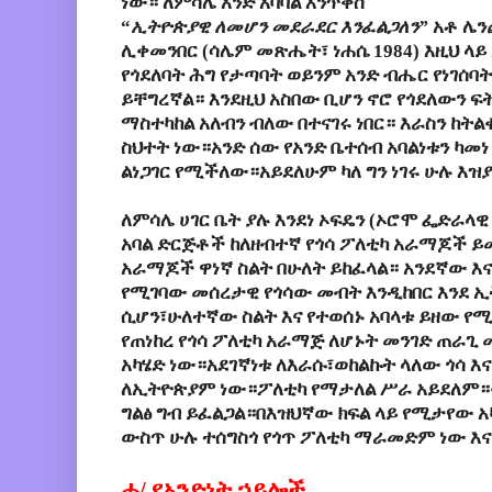
ነው።
ለምሳሌ
አንድ
አባባል
እንጥቀስ
“
ኢትዮጵያዊ
ለመሆን
መደራደር
እንፈልጋለን
”
አቶ
ሌን
ሊቀመንበር
(
ሳሌም
መጽሔት፣
ነሐሴ
1984)
እዚህ
ላይ
የጎደለባት
ሕግ
የታጣባት
ወይንም
አንድ
ብሔር
የነገሰባት
ይቸግረኛል።
እንደዚህ
አስበው
ቢሆን
ኖሮ
የጎደለውን
ፍ
ማስተካከል
አለብን
ብለው
በተናገሩ
ነበር።
እራስን
ከትል
ስህተት
ነው።አንድ
ሰው
የአንድ
ቤተሰብ
አባልነቱን
ካመነ
ልነጋገር
የሚችለው።አይደለሁም
ካለ
ግን
ነገሩ
ሁሉ
እዝያ
ለምሳሌ
ሀገር
ቤት
ያሉ
እንደነ
ኦፍዴን
(
ኦሮሞ
ፌድራላዊ
አባል
ድርጅቶች
ከለዘብተኛ የጎሳ ፖለቲካ አራማጆች ይመ
አራማጆች ዋነኛ ስልት በሁለት ይከፈላል። አንደኛው 
የሚገባው መሰረታዊ የጎሳው መብት እንዲከበር እንደ 
ሲሆን፣ሁለተኛው ስልት እና የተወሰኑ አባላቱ ይዘው የሚ
የጠነከረ የጎሳ ፖለቲካ አራማጅ ለሆኑት መንገድ ጠራጊ መ
አካሄድ ነው።አደገኛነቱ ለእራሱ፣ወከልኩት ላለው ጎሳ እና
ለኢትዮጵያም ነው።ፖለቲካ የማታለል ሥራ አይደለም።
ግልፅ ግብ ይፈልጋል።በእዝህኛው ክፍል ላይ የሚታየው አ
ውስጥ ሁሉ ተሰግስጎ የጎጥ ፖለቲካ ማራመድም ነው እና
ሐ
/
የአንድነት
ኃይሎች