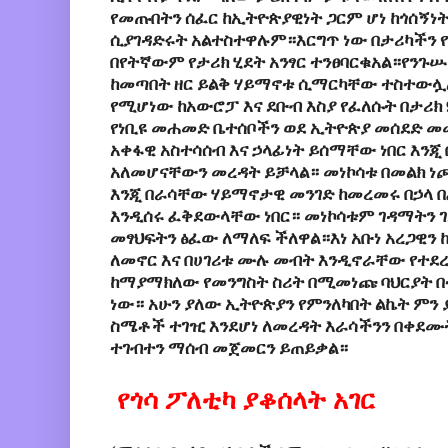
የመጡበትን
ሰፈር
ከኢትዮጵያዊነት
ጋርም
ሆነ
ከጎሰኝነ
ሲያገዳድሩት
አልተስተዋሉም።እርግጥ
ነው
በታሪካችን
በየትኛውም
የታሪክ
ሂደት
አንፃር
ተንፀባርቁአል።የንጉሡ
ከመጣበት
ዘር
ይልቅ
ሃይማኖቱ
ሲማ
ርካቸው
ተስተውሏ
የሚሆነው
ከአውሮፓ
እና
ደቡብ
እስያ
የፈለሱት
በታሪክ
የነቢዩ መሐመድ ቤተሰቦችን ወደ ኢትዮጵያ መሰደድ መ
አቀፋዊ አስተሳሰብ እና ኃላፊነት ይሰማቸው ነበር እንጂ 
አለመሆናቸውን መረዳት ይቻላል።
መነኮሳቱ
በመልክ
ነ
እንጂ
በራሳቸው
ሃይማኖታዊ
መንገድ
ከመረመሩ
በኃላ
በ
እንዲሰሩ
ፈቅደውላቸው
ነበር።
መነኮሳቱም
ገዳማትን
መፃህፍትን
ፅፈው
ለማለፍ
ችለዋል።እነ
አቡነ
አረጋዊን
ለመኖር
እና
በሀገሪቱ
ሙሉ
መብት
እንዲኖራቸው
የተደ
ከማያማክለው
የመንግስት
ስሪት
በሚመነጩ
ባህርያት 
ነው።
አሁን ያለው ኢትዮጵያን የምንለካበት ልኬት ምን ያ
ስሜቶች ተገዢ እንደሆነ ለመረዳት እራሳችንን በቀደሙት
ተገብተን ማሰብ መጀመርን ይጠይቃል።
የጎሳ
ፖለቲካ
ያቆሰላት አገር