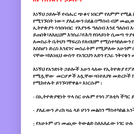
እነኝህ ኃይሎች የብሔር
ጭቆና
ነበርም የለምም የሚል 
የሚገኙበት ነው።
ያለፈውን
በደል በማሰብ ብቻ መጪ
ኢትዮጵያን
ሳንሰባብር
የእያንዱ ግለሰብ እንደ ግለሰብ እ
ይጠበቅ፣ለእዚህም እንስራ፣የሕግ የበላይነት ሲመጣ ጥ
ለመስራት ቤትህን ማፍረስ የለብህም የሚስተካከለውን 
እስከሆነ ድረስ እንደገና መስራትም የሚቻለው አሁንም 
ናቸው።ከእነዚህ ውስጥ የአገርህን አድን የጋራ ንቅናቄን
እነኝህ
የአንድነት
ኃይሎች
አሁን ላለው የኢትዮጵያ የፖ
የሚሏቸው
መርሆዎች
አሏቸው።በተለያዩ መድረኮች 
የሚከተሉት ይገኙባቸዋል። እነርሱም :
-
በኢትዮጵያዊነት
ጥላ
ስር
ሁሉም የጎሳ
ፖለቲካ
ችግር 
-
ያለፈውን
ታሪክ
ዛሬ
ላይ
ሆነን
መልሰን
ማስተካከል
አን
-
የአሁኑም
ሆነ
መጪው
ትውልድ
ስለአለፈው
ነገር
ሁሉ