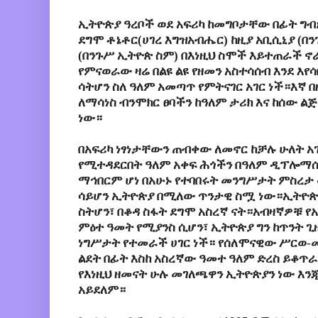
TPLF designed to strengthen its o
ኢትዮጵያ
ዓረቦች
ወደ
አፍሪካ
ከመግቦታቸው
በፊት
ግብ
disintegration
ደግሞ
ቶ
ኔቶር
(
ሀገረ
እግዝአብሔር
)
ከዚያ
አቢሲኒያ
(
በን
(
በንጉሥ
ኢትዮጵ
ስም
)
በእነዚህ
ስሞች
እይተጠራች
ኖ
የምናወራው ዛሬ በልዩ ልዩ የዘመን አስተሳሰብ እንደ እየ
ሳትሆን ስለ ዓለም አመጣጥ የምትናገር አገር ነች።እኛ በ
ለማሳነስ ብንሞክር ፀባችን ከዓለም ታሪክ እና ከሰው ልጅ
ነው።
በአፍሪካ
ነፃነታቸውን
ጠብቀው
ለመኖር
ከቻሉ
ሁለት
አ
የሚተዳደርበት ዓለም አቀፍ ሕጎችን በዓለም ዲፕሎማሲ
ማኅበርም ሆነ በአሁኑ የተባበሩት መንግሥታት ምስረታ
ሳይሆን ኢትዮጵያ በሚለው ጥንታዊ ስሟ ነው።ኢትዮ
ስትሆን፣
በቆዳ
ስፋት
ደግሞ
አስረኛ
ናት።
አብዛኛዎቹ
የ
ምዕተ
ዓመት
የሚያንስ
ሲሆን፣
ኢትዮጵያ
ግን
ከጥንት
ጊ
ነግሥታት
የተመራች
ሀገር
ነች
።
የሰለሞናዊው
ሥርወ
-
ልደት በፊት
እስከ
አስረኛው
ዓመተ
ዓለም
ድረስ
ይቆጥራ
የእነዚህ ዘመናት ሁሉ መገለጫዋን ኢትዮጵያን ነው እንጂ
አይደለም።