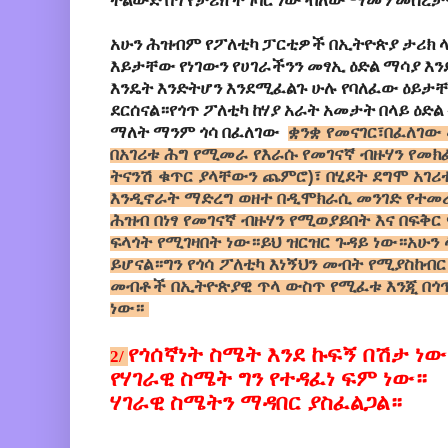
ትልውድ
በጎ
የታሪክ
ተግባር
ነው
ብለው
ማመን መሰረታዊ
አሁን
ሕዝብም
የፖለቲካ
ፓርቲዎች
በኢትዮጵያ
ታሪክ
እይታቸው
የነገውን
የሀገራችንን
መፃኢ
ዕድል
ማሳያ
እን
እንዴት
እንድትሆን
እንደሚፈልጉ
ሁሉ
የባለፈው
ዕይታ
ደርሰናል።የጎጥ ፖለቲካ ከሃያ አራት አመታት በላይ ዕድል
ማለት ማንም ጎሳ በፈለገው
ቋንቋ የመናገር፣በፈለገው 
በአገሪቱ ሕግ የሚመራ የእራሱ የመገናኛ ብዙሃን የመክፈ
ትናንሽ ቁጥር ያላቸውን ጨምሮ)፣ በሂደት ደግሞ አገሪ
እንዲኖራት ማድረግ ወዘተ በዲሞክራሲ መንገድ የተመ
ሕዝብ በነፃ የመገናኛ ብዙሃን የሚወያይበት እና በፍቅ
ፍላጎት የሚገዛበት ነው።ይህ ዝርዝር ጉዳይ ነው።አሁን 
ይሆናል።ግን የጎሳ ፖለቲካ እነኝህን መብት የሚያስከብ
መብቶች በኢትዮጵያዊ ጥላ ውስጥ የሚፈቱ እንጂ በጎ
ነው።
የጎሰኛነት ስሜት እንደ
ኩፍኝ
በሽታ ነው
2/
የሃገራዊ ስሜት
ግ
ን የተዳፈነ ፍም ነው።
ሃ
ገራዊ ስሜትን ማዳበር ያስፈልጋል
።