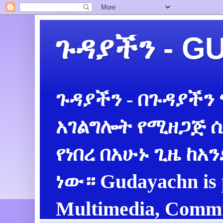
ጉዳያችን - 
ጉዳያችን - በጉዳያችን
አገልግሎት የሚዘጋጅ ሲ
የነበረ በአሁኑ ጊዜ ከአ
ነው። Gudayachn is 
Multimedia, Commu