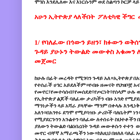
ሞገስ
እንደሌለው
እና
እነርሱንም
ወደ
ስልጣን
ኮርቻ
ላይ
አሁን ኢትዮጵያ ላለችበት ፖለቲካዊ ችግር
1/
የባለፈው
በጎ
ውን
ይዘ
ን፣
ክፉ
ውን
ወቅሰ
ጉዳ
ይ
ያሁኑ
ን ትውልድ
መ
ውቀስ
አቁ
መን 
መጀመር
ከሁሉ በፊት መረዳት የሚገባን ጉዳይ አለ።ኢትዮጵያ
በአ
የተሰራች ሀገር አይደለችም።የብዙ
ዘመናት
የህዝቦቿ
አ
የመኖር፣የመተሳሰብ፣የመሰደድ፣የጦርነት፣የሰላም
ሁሉ
የኢትዮጵያ ልጆች ባለፈው
ታሪካችን
ብዙ
አንድ
የሚያደ
ማንነታችን
ላይ
አሻራ
ያላቸው
ማንም
በቀላሉ
እንዲነ
አለን።በአንፃሩ
ደግሞ
የሚያሳዝኑ
ታሪኮች
ባለቤትም
ነን
የሚያደርጉንን
አጉልተን
ባለፈው
ለተሰሩት
ስህተቶችን በ
ያለውን ትውልድ ባልነበረበት ጉዳይ መውቀሱን ተተን
ወ
መኖር
ብቸኛ
አማራጫችን
ነው።ከእዚህ
በዘለለ
ባለፈ
አ