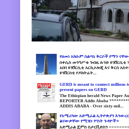
የዘመነ አክሱም ስልጣኔ ቅርሶች የማን ናቸው
በቀሲስ መንግሥቱ ጐበዜ ሉንድ ዩንቨርሲቲ ፣
አበባ ዩንቨርሲቲ አርኪኦሎጂ እና ቅርስ አስ
ዩንቨርስቲ የዶክትሬት...
GERD is meant to connect millions t
present papers on GERD
The Ethiopian herald News Paper A
REPORTER Addis Ababa *********
ADDIS ABABA - Over sixty-mil...
የአሜሪካው አድሚራል ኢትዮጵያን እንውረር
ልናውቃቸው የሚገቡ ሦስት ጉዳዮች።
አድሚራል ጄምስ ስታርቪድስን =========