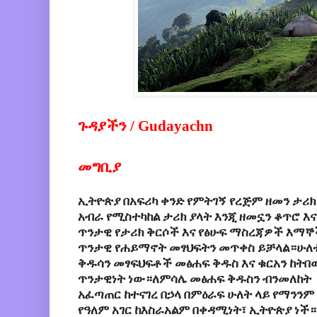
ጉዳያችን / Gudayachn
መግቢያ
ኢትዮጵያ
በአፍሪካ
ቀንድ
የምትገኝ
የረጅም
ዘመን
ታሪክ
አብራ
የሚስተካከል
ታሪክ
ያላት
እንጂ
ዘመኗን
ቆጥሮ
እና
ጥንታዊ የታሪክ ቅርሶች እና የፅሁፍ ማስረጃዎች እማ
ጥንታዊ የሐይማኖት መፃህፍትን መጥቀስ ይቻላል።ሁለቱ
ቅዱሳን መፃፍህፍቶች መፅሐፍ ቅዱስ እና ቁርአን ከትበ
ጥንታዊነት ነው።ለምሳሌ መፅሐፍ ቅዱስን ብንመለከት 
አፈጣጠር ከተናገረ በኃላ በምዕራፍ ሁለት ላይ የማንን
ethnic fe
የዓለም አገር ከእስራአልም በቀዳሚነት፣ ኢትዮጵያ ነች።