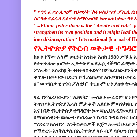
'' የ
ጎሳ ፈድራሊዝም የህወሃት 'ከፋፍለህ ግዛ' ፖሊሲ 
ስርዓቱ የራሱን ስልጣን ለማስጠበቅ ነው።ሁኔታው ግን አገ
''...Ethnic federalism is the ''divide and rule''
strengthen its own position and it might lead t
International Journal of H
into disintegration
''
የኢትዮጵያ
የቅርብ
ወቅታዊ
ተግዳ
ከ
ሁለተኛው
አለም
ጦርነት
አንስቶ እስከ
1980
ዎቹ
እ
አ
የቀዝቃዛው
ጦርነት
ኢትዮጵያ
ወደራሷ
የችግር
ፈቺነት
ፖለቲካ
''
አስረክቧት
ቀዘቀዘ።ቀድሞ
በምዕራባውያን
ት
ቀጥሎ
በመጣው
በደርግ
ሶሽያልስታዊ
አስተሳሰብ
ተተራ
በ
''
መንግስታዊ
የጎሳ
ፖለቲካ
''
ቅርፁም
ሆነ
ይዘቱ
ትውል
ዛሬ
የምዕራባውያን
''
ሌክቸር
''
መሰል
አመራርም
ሆነ
የ
ትዛዝ
የኢትዮጵያ
እራስ
ምታቶች
አይደሉም።የአካባቢ
እና
ከባድ
የኢትዮጵያ
ተግዳሮት
ነው።ከኢህአዲግ
/
ወያኔ
በማዕከላዊነት
ይዘውት
የነበረውን
የሀገር
ጉዳይ
በጎሳ
ስለ
ማድረግ
አለብን
''
እንቅስቃሴዎች
እጅግ
አመቺ
ሁኔታዎ
የማድረጉ
እንቅስቃሴ
በኢትዮጵያ
ላይ
ብቻ
ሳይሆን
በጥ