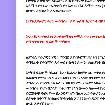
የታቀደ
ይልቁንም
እስልምናን
ከሃይማኖት
ይልቅ
ፖለቲካ
አላማ
የያዘ
ነው።ኢትዮጵያን
አረባዊ
(
እስላማዊ
ሀገር
)
ውስጣዊ
ኃይላት
አሉ።እነርሱም
-
1/
የኢህአዲግ
/
ወያኔ
መንግስት
እና
‘
ፅፈኛ
አጋር
’
ተብዬ
2/
ኢህአዲግ
/
ወያኔን
እንቃወማለን
የሚሉ
ግን
የመገንጠል
የሚንቀሳቀሱ
ኃይሎች
ናቸው።
ለምሳሌ
የ
ዑጋዴን
ነፃነት
ግንበር እና በኦሮሞ ሕዝብ የሚ
ተግባራት የተሰማሩ እና ወደ ስልጣን ለመንጠላጠያነት 
እነኝህ
ኃይሎች ከእራሱ ከኢህአዴግ/ህወሃት ጋር
የተለያ
ለመሆን
የሚደረግ
ግፍያ
ካልሆነ
በቀር
የአንድ
ሳንቲም
ሁ
ትግራይን
የመገንጠል
አላማ
ይዞ
በፕሮግራሙም
አካቶ
ይ
መንግስት
ከሆነ
በኃላም
የቀድሞ
የጎሳ
ስሙን
ካለመቀየ
ድርጅቶቹ
ባብዛኛው
በአንድም
ሆነ
በሌላ
ኢትዮጵያን
አ
ኃይላት
በተገኘ
የስልጠና፣የቁሳቁስ
እና
የገንዘብ
ድጋፍ
የ
ድረስ
እያገኙ
ነው።