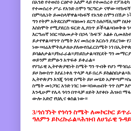
በአንድ
የተወሰነ
ርዕዮተ
አለም
ላይ
የተመሰረተ
የፖለቲካ
የተመሰረተ
ሥራ
የአንድ
ሰሞን
ግርግርታ
ናቸው።የኩፍኝ
በምሳሌነት
ይመስላቸዋል።ኩፍኝ
የአንድ
ሰሞን
በሽታ
ነ
ግን
የትም
አትደርስም።በዘመነ
ደርግ
ስለሶሻሊዝም
ስህ
እስከሞት
የሚያደርስ
ፍርድ
ሊያሰጥ
ይችላል።በወቅቱ
ገ
እርግጠኛ
ነበር።ከአመታት
በኃላ
'
ኩፍኙ'
አልፉ
ሲመለከ
ይታየዋል።የጎጥ
ስሜት
እና
መሰረቱ
እርሱን
ያደረገው
የ
ነው።
ዛሬ
እሞትለታለሁ
ያለው
የሰፈር
ስሜት
ነገ
በኢትዮጵ
ይባልለታል።ያኩራራል።ያስደስታል።በሂደት
ግን
መማርያ
ወይንም ድምፁን አጥፍቶ ይቀራል።
የሃገራዊ
ኢትዮጵያዊነት
ስሜት
ግን
ጥብቅ
የሆነ
ማኅበ
ይዞ
ከውስጥ
እየፈነቀለ
ጥላቻ
ላይ
በረዶ
ይከልስበታል።
ኢትዮጵያን
እንጂ
ጎሳዊ
ስሜት
ይዞ
መሄድ
አያዋጣም።ስል
ስሜት መነጋገር አንድ ነገር ነው።በወጡበት ጎጥ ስም እ
እንዲሁም የሌላ ጎሳን በጥላቻ ዘይት እየቀቡ ሕዝብ ማፋ
ውሎ አድሮ የህሊና ቁስል ነው።
3/ጎሰኘነት የጎሳን ስሜት ለመኮርኮር ይጥ
ዓ
ለምን ይኮረኩራል።
ሕዝብ ለሀገራዊ ጉዳ