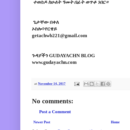
ተወስዶ ከሁለት ዓመት በፊት ወጥቶ ነበር።
ጌታቸው በቀለ
ኦስሎ፣ኖርዌይ
getachwb221@gmail.com
ጉዳያችን GUDAYACHN BLOG
www.gudayachn.com
at
November 14, 2017
No comments:
Post a Comment
Newer Post
Home