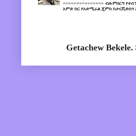
=============== ብሉምበርግ የተሰ
አምድ ስር የአድሚራል ጄምስ ስታርቪድስን 
Getachew Bekele.