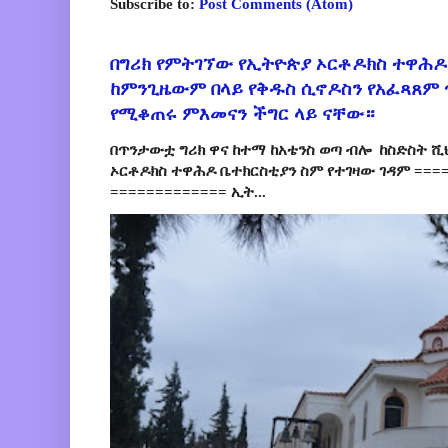
Subscribe to:
Post Comments (Atom)
በግሪክ የምትገኘው የኢትዮጵያ ኦርቶዶክስ ተዋሕዶ
ከምንጊዜውም በላይ የቅዱስ ሲኖዶስን የአፈጻጸም
የሚቆጠሩ ምእመናን ችግር ላይ ናቸው።
በጥንታውቷ ግሪክ ዋና ከተማ ከአቴንስ ወጣ ብሎ ከስድስት ሺ
ኦርቶዶክስ ተዋሕዶ ቤተክርስቲያን ስም የተገዛው ገዳም ====
============= ኢት...