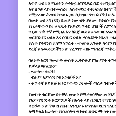
እጥፍ
ወደ
90
ሚልዮን
ተተኩሷል፣የባሕር
በሯ
ተዘግቷል
እና
ቋንቋ
ላይ
በተመሰረተ
አስተዳደር
ተቀይሯል፣ከተሞ
የሚኖረው
ሕዝብ
ከገጠሩ
ጋር
ሲነፃፀር
ግን
በእነኝህ
ሁሉ
በመቶ
ወደ
85 (83)
በመቶ
ነው
ዝቅ
ያለው።የህዝቡ
የኑ
ነፃነታቸውን
ከተቀዳጁት
የአፍሪካ
ጥቁር
ህዝቦች
ለምሳ
ገቢው
ዝቅተኛ
የሚባል
እና
ከእጅ
ወደ
አፍ
ነው።በአፍሪካ
ጦር፣በአየር
ኃይል
እና
በባህር
ኃይል
የበላይነት
ነበረን
።ዛ
ያሉት
የትናንሽ
ደካማ
ሃገራት
መኮልኮል
አጉልቶ
ካሳየን
የ
ደረጃ
አለመድረሳችንን
ለማረጋገጥ
ብዙ
ማስረጃ
ማቅረ
ባለፉት
አርባ ዓ
መታት
ውስጥ
ኢትዮጵያ
የገጠማት
ተግ
ይቻላል።እነርሱም
-
የውስጥ
ቁርሾ፣
- ፍፁም አምባገነናዊ አገዛዞች
እና
- ቀጥተኛ እና እጅ አዙር
የውጭ
ኃይሎች ጣልቃ ገብነቶ
የውስጥ
ቁርሾው
በተቻለ
መጠን
የሚቀልባቸው
መንገዶ
የአምባገነንነት
እርምጃዎች
በእሳት
ላይ
ቤንዚን
የማርከ
ቁርሾውን
ለማባባስ
ሰበብ
እንዲሆኑ
ሆነዋል
።ደርግ
የእር
ለማቅለል
ከውስጥ
የነበረበትን
የህዝብ
ድጋፍ
ማጣት
ስል