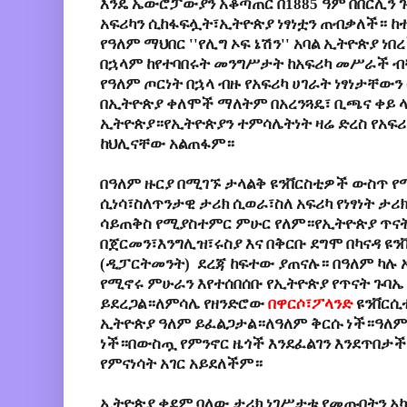
እንዴ ኤውሮፓውያን አቆጣጠር በ1885 ዓም በበርሊን
አፍሪካን
ሲከፋፍሏት፣
ኢትዮጵያ
ነፃነቷን
ጠብቃለች።
ከተ
የዓለም ማህበር ''
የሊግ
ኦፍ
ኔሽን''
አባል
ኢትዮጵያ
ነበ
በኋላም
ከየተባበሩት
መንግሥታት
ከአፍሪካ
መሥራች ብቸ
የዓለም
ጦርነት
በኋላ
ብዙ
የአፍሪካ
ሀገራት
ነፃነታቸውን
በኢትዮጵያ
ቀለሞች
ማለትም
በአረንጓዴ፣
ቢጫና
ቀይ
ኢትዮጵያ።የኢትዮጵያን ተምሳሌትነት ዛሬ ድረስ የአፍሪካ
ከህሊናቸው አልጠፋም።
በዓለም ዙርያ በሚገኙ ታላልቅ ዩንቨርስቲዎች ውስጥ የ
ሲነሳ፣ስለጥንታዊ ታሪክ ሲወራ፣ስለ አፍሪካ የነፃነት ታ
ሳይጠቅስ የሚያስተምር ምሁር የለም።የኢትዮጵያ ጥናት
በጀርመን፣እንግሊዝ፣ሩስያ እና በቅርቡ ደግሞ በካናዳ ዩ
(ዲፓርትመንት) ደረጃ ከፍተው ያጠናሉ። በዓለም ካሉ 
የሚኖሩ ምሁራን እየተሰበሰቡ የኢትዮጵያ የጥናት ጉባኤ
ይደረጋል።ለምሳሌ የዘንድሮው
በዋርሶ፣ፖላንድ
ዩንቨርሲ
ኢትዮጵያ ዓለም ይፈልጋታል።ለዓለም ቅርሱ ነች።ዓለም
ነች።በውስጧ የምንኖር ዜጎች እንደፈልገን እንደጥበታች
የምናነሳት አገር አይደለችም።
ኢትዮጵያ
ቀደም
ባለው
ታሪክ
ነገሥታቱ
የመጡበትን
አ