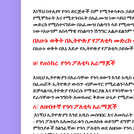
እነኝህ
በተለያየ የጎሳ ድርጅቶች ስም የሚንቀሳቀሱ
ኃይ
የሚሞክሩት
እና
የሚተገብሩት
በአፈሙዝ
ነው።ይህ
ማ
መድረክ
የሚስተናገደው
በአፈሙዝ
ስልጣን
ላይ
የሚወ
ነው።አሁንም
ለሰላማዊ
የስልጣን
ሽግግር
አልታደልንም
በአሁኑ ወቅት በኢትዮጵያ የፖለቲካ መድረክ
በአሁኑ ወቅት በእኔ
እይታ
የኢትዮጵያ
የፖለቲካ
ኃይሎች
ሀ
/
የጠነከረ
የጎሳ
ፖለቲካ
አራማጆች
እነዚህ
ኢትዮጵያን
በእራሳቸው
የጎሳ
ዘውግ
እንደ
አዲስ
በፈጠሯት
ኢትዮጵያ
ውስጥ
ብቻ
መኖር
የሚፈልጉ፣
ለም
ይቻላል።
ኢትዮጵያ
የእነርሱ
የማቴርያል
እና
የጎሳቸውን
የራሳቸውን
መንግስት
ለመፍጠር
ቅድመ
ሁኔታ
የሚያመ
ለ
/
ለዘብተኛ
የጎሳ
ፖለቲካ
አራማጆች
እነኝህ ኢትዮጵያን
እንደ
አዲስ
መሰባበር
እና
ለመስራት
- የጎሳ
ፖለቲካ
አለመስራቱን
ሲመለከቱ
ወይንም
ደግሞ
ምክንያቶች
ከፅንፈኛው
የጎሳ
ፖለቲካ
ወደ
ለዘበው
የጎሳ