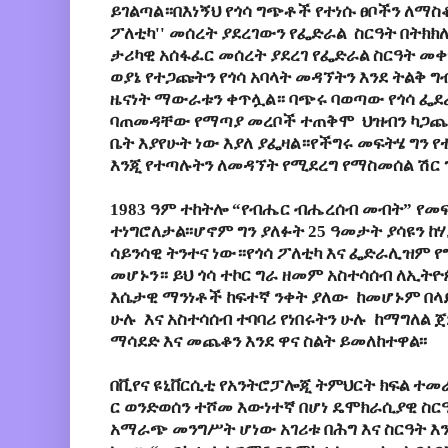
ይገልጣል።በእነኝህ
የጎሳ
ግጭቶች
የተነሱ
ፀቦችን
ለማስ
ፖለቲካ
''
መሰረት
ያደረገውን
የፌድራል
ስርዓት
በትክክ
ታሪካዊ
አሰፋፈር
መሰረት
ያደረገ
የፌድራል
ስርዓት
መቀ
ወያኔ
የተጋጩትን
የጎሳ
አባላት
መዳኘትን
እንደ
ትልቅ
ግ
ዜናነት
ማውራቱን
ቀጥሏል።
ባጭሩ
ባወጣው
የጎሳ
ፌደ
ባጠመዳቸው
የማጣያ
መረቦች
ተጠቅሞ
ህዝብን
ካጋጨ
ቤት
እያየሁት
ነው
እያለ
ያፌዛል።የችግሩ
መፍትሄ
ግን
የ
እንጂ
የተጣሉትን
ለመዳኘት
የሚደረግ
የማስመሰል
ሽር
1983 ዓም ተከትሎ “የብሔር ብሔረሰብ መብት” የመ
ተነግሮለታል፡፡ሆኖም ግን ያለፉት 25 ዓመታት ያሳዩን ከ
ሳይንሳዊ ትንተና ነው።የጎሳ ፖለቲካ እና ፌድራሊዝም 
መሆኑን። ይህ ጎሳ ተኮር ግራ ዘመም አስተሳሰብ ለኢትዮጵ
እሴታዊ ማንነቶች ከፍተኛ ንቀት ያለው ከመሆኑም በላ
ሁሉ እና አስተሳሰብ ተባባሪ የነበሩትን ሁሉ ከማግለል 
ማሳደድ እና መጨቆን እንደ ዋና ስልት ይመለከተዋል፡፡
በቪየና
ዩኒቨርሲቲ
የአንትሮፓሎጂ
ትምህርት
ክፍል
ተመ
ር
ወንድወሰን
ተሾመ
እውነተኛ በሆነ ዴሞክራሲያዊ ስር
አማራጭ መንግሥት ሆነው አገሪቱ በሕግ እና ስርዓት 