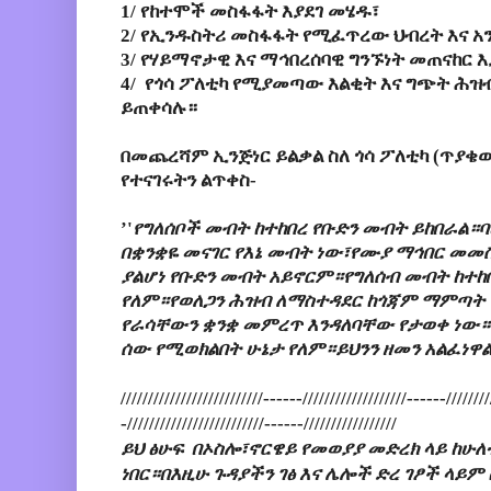
1/
የከተሞች
መስፋፋት
እያደገ መሄዱ፣
2/
የኢንዱስትሪ
መስፋፋት የሚፈጥረው ህብረት እና አን
3/ የሃይማኖታዊ እና ማኅበረሰባዊ ግንኙነት መጠናከር እ
4/ የጎሳ ፖለቲካ የሚያመጣው እልቂት እና ግጭት ሕ
ይጠቀሳሉ።
በመጨረሻም
ኢንጅነር
ይልቃል
ስለ
ጎሳ
ፖለቲካ
(
ጥያቄ
የተናገሩትን
ልጥቀስ
-
’'
የግለሰቦች
መብት
ከተከበረ
የቡድን
መብት
ይከበራል።ባ
በቋንቋዬ
መናገር
የእኔ
መብት
ነው፣የሙያ
ማኅበር
መመስ
ያልሆነ
የቡድን
መብት
አይኖርም።የግለሰብ
መብት
ከተከ
የለም።የወለጋን
ሕዝብ
ለማስተዳደር
ከጎጃም
ማምጣት
የራሳቸውን
ቋንቋ
መምረጥ
እንዳለባቸው
የታወቀ
ነው።
ሰው
የሚወክልበት
ሁኔታ
የለም።ይህንን
ዘመን
አልፈነዋ
//////////////////////////------///////////////////------////////
-/////////////////////////
------/////////////////
ይህ ፅሁፍ በኦስሎ፣ኖርዌይ የመወያያ መድረክ ላይ ከሁ
ነበር።በእዚሁ ጉዳያችን ገፅ እና ሌሎች ድረ ገፆች ላይም 