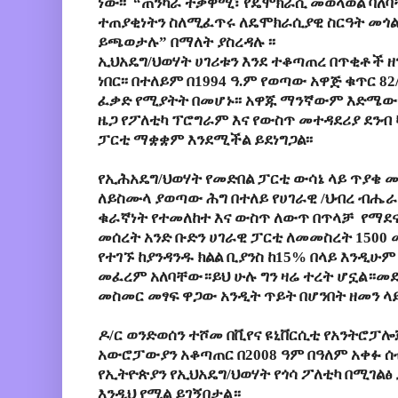
ነው፡፡ “ጠንካራ ተቃዋሚ፣ የዴሞክራሲ መወላወል ባለ
ተጠያቂነትን ስለሚፈጥሩ ለዴሞክራሲያዊ ስርዓት መጎል
ይጫወታሉ”
በማለት
ያስረዳሉ
፡፡
ኢህአዴግ/ህወሃት ሀገሪቱን እንደ ተቆጣጠረ በጥቂቶች ዘ
ነበር፡፡ በተለይም በ1994 ዓ.ም የወጣው አዋጅ ቁጥር 8
ፈቃድ የሚያትት በመሆኑ፡፡ አዋጁ ማንኛውም እድሜው ከ
ዜጋ የፖለቲካ ፕሮግራም እና የውስጥ መተዳደሪያ ደንብ 
ፓርቲ ማቋቋም እንደሚችል ይደነግጋል፡፡
የኢሕአዴግ/ህወሃት የመድበል ፓርቲ ውሳኔ ላይ ጥያቄ መ
ለይስሙላ ያወጣው ሕግ በተለይ የሀገራዊ /ህብረ ብሔራ
ቁራኛነት የተመለከተ እና ውስጥ ለውጥ በጥላቻ የማደናቀ
መሰረት አንድ ቡድን ሀገራዊ ፓርቲ ለመመስረት 1500 
የተገኙ ከያንዳንዱ ክልል ቢያንስ ከ15% በላይ እንዲሁ
መፈረም አለባቸው።ይህ ሁሉ ግን ዛሬ ተረት ሆኗል።መደ
መስመር መፃፍ ዋጋው አንዲት ጥይት በሆንበት ዘመን ላይ
ዶ/ር ወንድወሰን ተሾመ
በቪየና
ዩኒቨርሲቲ
የአንትሮፓሎ
አውሮፓውያን አቆጣጠር በ2008 ዓም በዓለም አቀፉ ሰ
የኢትዮጵያን የኢህአዴግ/ህወሃት የጎሳ ፖለቲካ በሚገልፅ 
እንዲህ የሚል ይገኝበታል።