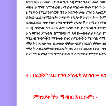
በጎሳ
ላይ
የተመሰረተ
ሁል
ጊዜ
እጁም፣እግሩም
መላ
ሰው
ወዘተ
አግንኖ
ለማቅረብ
ይጥራል።ስራው
ሁሉ
የጎሳውን
ስሜትን
የሚያንፀባርቅ
ግን
አቅርቦቱ
ሁሉ
ሃገሩን
አልፎ
ይኮረኩራል።የሚነሱት
ጉዳዮች
የሌሎችን
ሃገራት
ጥቅም
ይስባል።እርግጥ
ነው
የጎሳ
ጥቅም
የሌሎችን
የሚነካባቸ
ደረጃ
ስናየው
ግን
ብሔራዊ
ጉዳይ
ላይ
ያተኮረውን
ቅድም
አሉ።የጎሳ ፖለቲካ ከማበጣበጥ እና ከመከፋፈል ባለፈ
ሃገራዊ ጉዳዮችን ማጉላት የጎሳ ስሜቶችን ማኮሰስ የሚ
ማለት ከአንድ ጎሳ በመወለዳቸው ብቻ በደረሰባቸው በ
ማለት አይደለም።ከተበደሉት ጋር አብሮ መጮህ ነገር ግን
ስም የግል የስልጣን ጥማታቸውን ለማርካት የሚጥሩትን 
4 / በረጅም
ጊዜ
የጎሳ
ፖ
ለቲካ እየከሰመ 
ምክንያቶችን ማዳበር እነርሱም: -