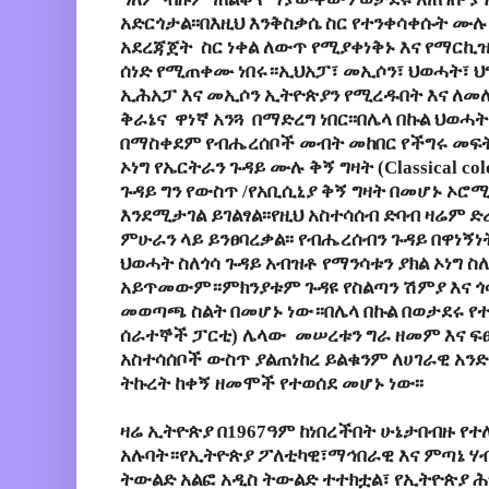
አድርጎታል፡፡በእዚህ እንቅስቃሴ ስር የተንቀሳቀሱት ሙ
አደረጃጀት ስር ነቀል ለውጥ የሚያቀነቅኑ እና የማርኪዝ
ሰነድ የሚጠቀሙ ነበሩ።ኢህአፓ፣ መኢሶን፣ ህወሓት፣ ህግ
ኢሕአፓ እና መኢሶን ኢትዮጵያን የሚረዱበት እና ለመ
ቅራኔና ዋነኛ አንጓ በማድረግ ነበር፡፡
በሌላ
በኩል
ህወሓት
በማስቀደም
የብሔረሰቦች
መብት
መከበር
የችግሩ
መፍ
ኦነግ
የኤርትራን
ጉዳይ
ሙሉ
ቅኝ
ግዛት
(Classical co
ጉዳይ
ግን
የውስጥ
/
የአቢሲኒያ
ቅኝ
ግዛት
በመሆኑ
ኦሮሚ
እንደሚታገል
ይገልፃል፡፡
የዚህ
አስተሳሰብ
ድባብ
ዛሬም
ድ
ምሁራን
ላይ
ይንፀባረቃል፡፡
የብሔረሰብን
ጉዳይ
በዋነኝነ
ህወሓት
ስለጎሳ ጉዳይ አብዝቶ የማንሳቱን ያክል ኦነግ ስለ
አይጥመውም።ምክንያቱም ጉዳዩ የስልጣን ሽምያ እና 
መወጣጫ ስልት በመሆኑ ነው።በሌላ በኩል
በወታደሩ የ
ሰራተኞች ፓርቲ) ሌላው መሠረቱን ግራ ዘመም እና 
አስተሳሰቦች ውስጥ ያልጠነከረ ይልቁንም ለሀገራዊ አን
ትኩረት
ከቀኝ
ዘመሞች
የተወሰደ
መሆኑ
ነው፡፡
ዛሬ
ኢትዮጵያ
በ
1967
ዓም
ከነበረችበት
ሁኔታበብዙ
የተ
አሉባት።የኢትዮጵያ
ፖለቲካዊ፣ማኅበራዊ
እና
ምጣኔ
ሃ
ትውልድ
አልፎ
አዲስ
ትውልድ
ተተክቷል፣
የኢትዮጵያ
ሕ