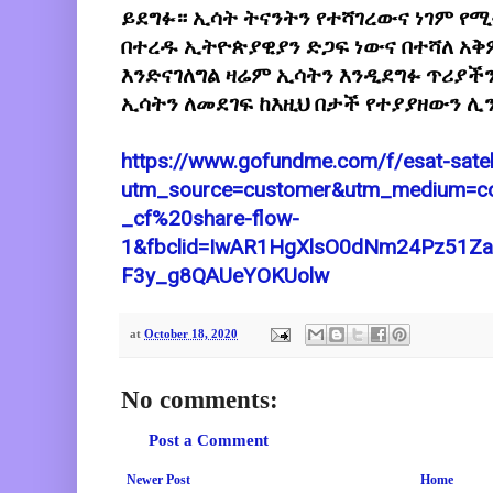
ይደግፉ። ኢሳት ትናንትን የተሻገረውና ነገም የሚ
በተረዱ ኢትዮጵያዊያን ድጋፍ ነውና በተሻለ አቅ
እንድናገለግል ዛሬም ኢሳትን እንዲደግፉ ጥሪያች
ኢሳትን ለመደገፍ ከእዚህ በታች የተያያዘውን ሊ
https://www.gofundme.com/f/esat-satel
utm_source=customer&utm_medium=co
_cf%20share-flow-
1&fbclid=IwAR1HgXlsO0dNm24Pz51Z
F3y_g8QAUeYOKUolw
at
October 18, 2020
No comments:
Post a Comment
Newer Post
Home