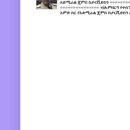
አድሚራል ጄምስ ስታርቪድስን =========
=============== ብሉምበርግ የተሰ
አምድ ስር የአድሚራል ጄምስ ስታርቪድስን 