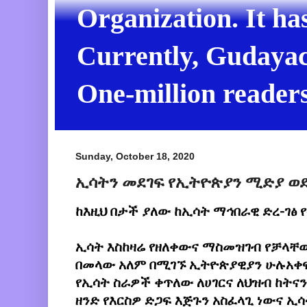
Organization. It ha
Currently, Gudayach
One-million readers
Sunday, October 18, 2020
ኢሳትን መደገፍ የኢትዮጵያን ሚድያ ወ
ከእዚህ በታች ያለው ከኢሳት ማኅበራዊ ድረ-ገፅ 
ኢሳት እስከዛሬ የዘለቀውና ማስመዝገብ የቻላቸ
በመላው አለም በሚገኙ ኢትዮጵያዊያን ሁሉአቀፍ
የኢሳት ስራዎች ቀጥለው ለሀገርና ለህዝብ ከትናን
ዘንድ የእርስዎ ድጋፍ እጅጉን አስፈላጊ ነውና ኢ