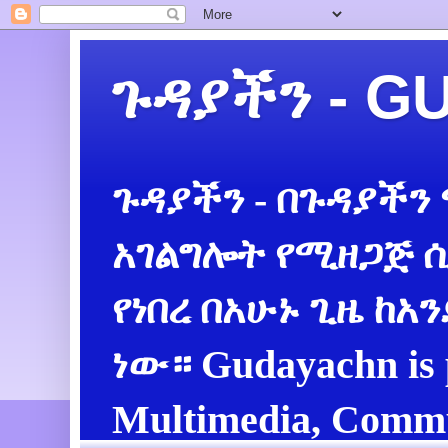
ጉዳያችን - 
ጉዳያችን - በጉዳያችን
አገልግሎት የሚዘጋጅ ሲ
የነበረ በአሁኑ ጊዜ ከአ
ነው። Gudayachn is 
Multimedia, Commu