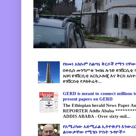
የዘመነ አክሱም ስልጣኔ ቅርሶች የማን ናቸው
በቀሲስ መንግሥቱ ጐበዜ ሉንድ ዩንቨርሲቲ ፣
አበባ ዩንቨርሲቲ አርኪኦሎጂ እና ቅርስ አስ
ዩንቨርስቲ የዶክትሬት...
GERD is meant to connect millions t
present papers on GERD
The Ethiopian herald News Paper A
REPORTER Addis Ababa *********
ADDIS ABABA - Over sixty-mil...
የአሜሪካው አድሚራል ኢትዮጵያን እንውረር
ልናውቃቸው የሚገቡ ሦስት ጉዳዮች።