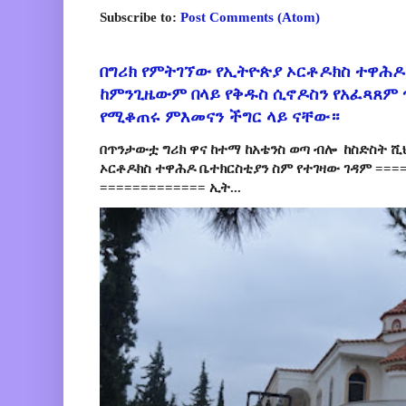
Subscribe to:
Post Comments (Atom)
በግሪክ የምትገኘው የኢትዮጵያ ኦርቶዶክስ ተዋሕዶ
ከምንጊዜውም በላይ የቅዱስ ሲኖዶስን የአፈጻጸም
የሚቆጠሩ ምእመናን ችግር ላይ ናቸው።
በጥንታውቷ ግሪክ ዋና ከተማ ከአቴንስ ወጣ ብሎ ከስድስት ሺ
ኦርቶዶክስ ተዋሕዶ ቤተክርስቲያን ስም የተገዛው ገዳም ====
============= ኢት...