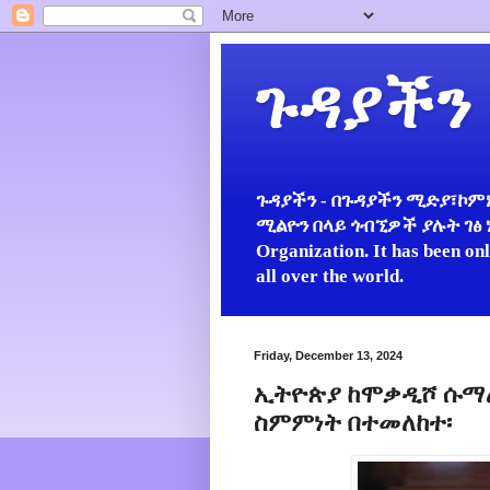
ጉዳያችን
ጉዳያችን - በጉዳያችን ሚድያ፣ኮምኒ
ሚልዮን በላይ ጎብኚዎች ያሉት ገፅ ነው።
Organization. It has been on
all over the world.
Friday, December 13, 2024
ኢትዮጵያ ከሞቃዲሾ ሱማል
ስምምነት በተመለከተ፡