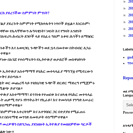
►
20
►
20
ርክ ያደረገችው ስምምነት ምንነት?
►
20
►
20
ልያ ያደረጉት ስምምነት የሚከተሉትን ነጥቦች ይዟል። እነርሱም፡
►
20
ቸው የሌላኛቸውን ሉዓላዊነት፣ ነጻነት እና የግዛት አንድነት
►
20
በአፍሪካ ሕብረት ደንቦች ላይ የሰፈሩ ዓለም አቀፍ ሕጎችን ለማክበር
ዩነቶችን እና አወዛጋቢ ጉዳዮችን ወደ ኋላ በመተው በትብብር ለጋራ
Label
ምተዋል።
gud
 ሆነው በአገሯ የተሰማሩትን የኢትዮጵያ ወታደሮች መስዋዕትነት
ግን
ሁኔታ ኢትዮጵያ አስተማማኝ የባሕር መተላላፊያ ማግኘቷ የሚኖረውን
ውቅና ይሰጣሉ።
Repo
ካቲት ወር መጨረሻ ላይ የቴክኒካዊ ጉዳዮች ድርድር ማድረግ የሚጀምሩ
የሚቋጭ ይሆናል።
ወደ የሚ
ዮጵያ አስተማማኝ፣ ደኅንነቱ የተጠበቀ እና ዘላቂ የባሕር መተላላፊ
Langu
ት ጠቃሚ የሆኑ የኮንትራት፣ የኪራይ፣ እና ተመሳሳይ የንግድ አሠራር
ቅ ተስማምተዋል።
 በስምምነቱ አተረጓጎም እና አተገባበር ጋር በተያያዘ የሚፈጠሩ
Power
ር እና በሰላማዊ መንገድ ለመፍታት ተስማምተዋል።
ሾ መሪዎቹን በድንጋጤ ያደነዘዙት ኢትዮጵያ የመዘዘቻቸው ካርዶች
ለጉዳያች
ግልጽ ነው።