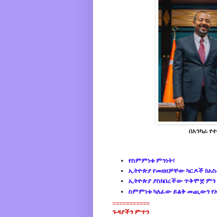
በአንካራ የ
የስምምነቱ ምንነት፣
ኢትዮጵያ የመዘዘቻቸው ካርዶች ከአስመ
ኢትዮጵያ ያስከበረችው ጥቅሞቿ ምን
ስምምነቱ ካለፈው ይልቅ መጪውን የ
===========
ጉዳያችን ምጥን