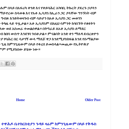
ም በላይ በአፍሪካ ቀንድ እና የቀይባሕር አካባቢ ትኩረት ያደረጉ ኃያላን
ማይኖረው ስላወቁ እና የአቶ ኢሳያስ ከኢራን ጋር ያላቸው ግንኙነት ብቻ
ግብጽ እንድትወዛገብ ብቻ ሳይሆን ከአቶ ኢሳያስ ጋር መወገን
ትካዜ ላይ ጥሏታል። አቶ ኢሳያስም በእዚህ ሳምንት ከጎበኙት የቆዩትን
ለው ወደ አስመራ ተመልሰዋል። በትግራይ ለአቶ ኢሳያስ ለማደር
 ከበባ ውስጥ እንደገባ ገብቶታል። ምናልባት አንድ ቀን ማለዳ ደብረጽዮን
ያ የባሕር በር ሳታገኝ ውላ ማደሯ ዋጋ እንደሚያስከፍል እንደ የሱማልያው
ት ጊዜ ከምንጊዜውም በላይ የቀረበ ይመስላል።መጪው የኢትዮጵያ
ምም የሚያስበው ይሄው ነው።
Home
Older Post
 ተዋሕዶ ቤተክርስቲያን ጉዳይ ዛሬም ከምንጊዜውም በላይ የቅዱስ