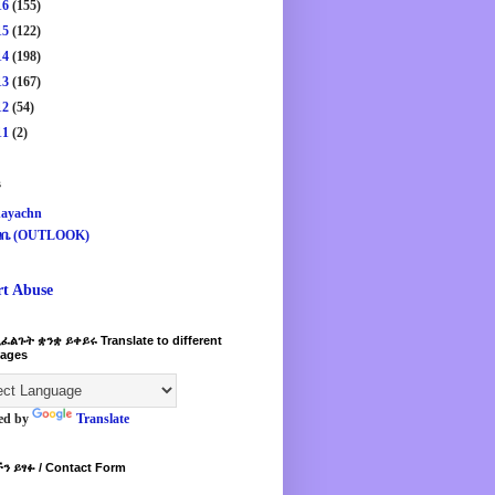
16
(155)
15
(122)
14
(198)
13
(167)
12
(54)
11
(2)
s
ayachn
ዛቤ (OUTLOOK)
rt Abuse
ፈልጉት ቋንቋ ይቀይሩ Translate to different
ages
ed by
Translate
ን ይፃፉ / Contact Form