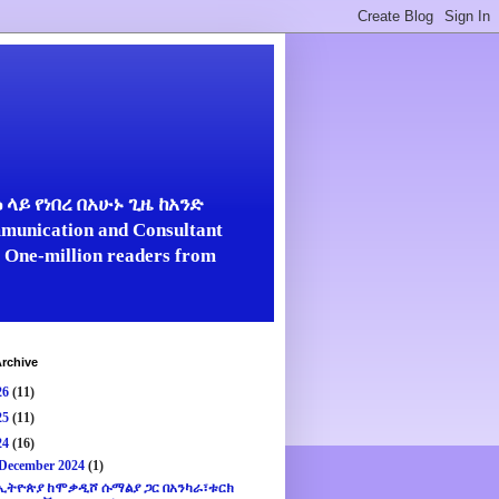
ላይ የነበረ በአሁኑ ጊዜ ከአንድ
unication and Consultant
er One-million readers from
rchive
26
(11)
25
(11)
24
(16)
December 2024
(1)
ኢትዮጵያ ከሞቃዲሾ ሱማልያ ጋር በአንካራ፣ቱርክ