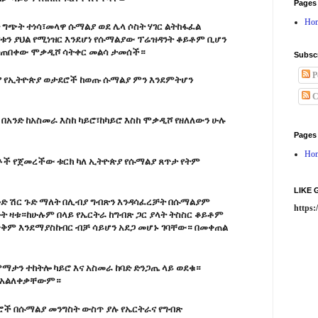
Pages
Ho
ት ግጭት ተነሳ፣መላዋ ሱማልያ ወደ ሌላ ሶስት ሃገር ልትከፋፈል
የቱን ያህል የሚነዝር እንደሆነ የሱማልያው ፕሬዝዳንት ቆይቶም ቢሆን
ትጠበቀው ሞቃዲሾ ሳትቀር መልሳ ታመሰች።
Subsc
P
 የኢትዮጵያ ወታደሮች ከወጡ ሱማልያ ምን እንደምትሆን
C
በአንድ ከአስመራ እስከ ካይሮ፣ከካይሮ እስከ ሞቃዲሾ የዘለለውን ሁሉ
Pages
Ho
ቶች የጀመረችው ቱርክ ካለ ኢትዮጵያ የሱማልያ ጸጥታ የትም
LIKE
ንድ ሽር ጉድ ማለት በሊብያ ግብጽን እንዳሳፈረቻት በሱማልያም
https
ት ዛቱ።ከሁሉም በላይ የኤርትራ ከግብጽ ጋር ያላት ትስስር ቆይቶም
 ጥቅም እንደማያስከብር ብቻ ሳይሆን አደጋ መሆኑ ገባቸው። በመቀጠል
ማታን ተከትሎ ካይሮ እና አስመራ ከባድ ድንጋጤ ላይ ወደቁ።
ና አልለቀቃቸውም።
ሮች በሱማልያ መንግስት ውስጥ ያሉ የኤርትራና የግብጽ