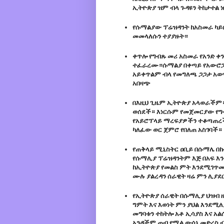
ኢትዮጵያ ዝም ብላ ጉዳዩን ትከታተል ነ
የሱማልያው ፕሬዝዳንት ከአስመራ ካይሮ
መመላለሱን ተያያዙት።
ቀጥሎ የግብጹ መሪ አስመራ የአንድ ቀ
ተፈራረሙ።ሱማልያ በቀጣይ የአውሮፓው
አይቀጥልም ብላ የመግለጫ ጋጋታ አወ
አበዛጭ
በእዚህ ጊዜም ኢትዮጵያ አላወራችም
ወሰደች። እነርሱም የመጀመርያው የግብ
የአይሮፕላይ ማረፍያዎችን ተቆጣጠረች
ካለፈው ወር ጀምሮ የበለጠ አስገባች።
የጠቅላይ ሚኒስትር ዐቢይ በሱማሌ በኩ
የሱማሊያ ፕሬዝዳንትም እጅ በአፍ እን
ከኢትዮጵያ የመልስ ምት እንደሚገጥመ
ሙሉ ያልረዳን ሰራዊት ዛሬ ምን ሊያደ
የኢትዮጵያ ሰራዊት በሱማሊያ ህዝብ ዘ
ግምት እና እወነት ምን ያህል እንደሚለ
መግባቱን ተከትሎ አቶ ኢሳያስ እና አ
አንዳችም ጠብ የሚል ውሳኔ መድረስ ብ