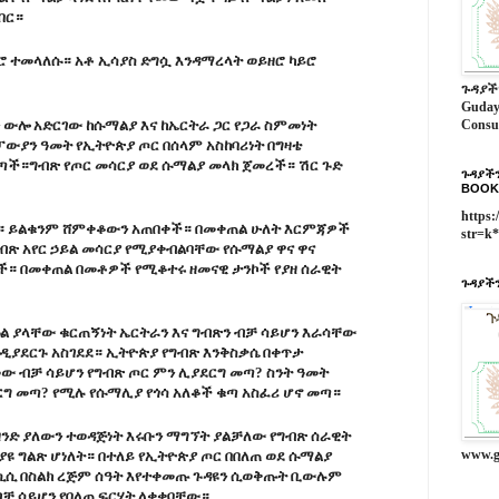
በር።
 ተመላለሱ። አቶ ኢሳያስ ድግሷ እንዳማረላት ወይዘሮ ካይሮ
ጉዳያች
Guday
ን ውሎ አድርገው ከሱማልያ እና ከኤርትራ ጋር የጋራ ስምመነት
Consu
ያን ዓመት የኢትዮጵያ ጦር በሰላም አስከባሪነት በግዛቴ
ጣች።ግብጽ የጦር መሳርያ ወደ ሱማልያ መላክ ጀመረች። ሽር ጉድ
ጉዳያችን
BOOK
https:
። ይልቁንም ሸምቀቆውን አጠበቀች። በመቀጠል ሁለት እርምጃዎች
str=k
ጽ አየር ኃይል መሳርያ የሚያቀብልባቸው የሱማልያ ዋና ዋና
። በመቀጠል በመቶዎች የሚቆተሩ ዘመናዊ ታንኮች የያዘ ሰራዊት
ጉዳያችን
ል ያላቸው ቁርጠኝነት ኤርትራን እና ግብጽን ብቻ ሳይሆን እራሳቸው
ዲያደርጉ አስገደደ። ኢትዮጵያ የግብጽ እንቅስቃሴ በቀጥታ
ው ብቻ ሳይሆን የግብጽ ጦር ምን ሊያደርግ መጣ? ስንት ዓመት
ርግ መጣ? የሚሉ የሱማሊያ የጎሳ አለቆች ቁጣ አስፈሪ ሆኖ መጣ።
ንድ ያለውን ተወዳጅነት እሩቡን ማግኘት ያልቻለው የግብጽ ሰራዊት
www.g
ያዩ ግልጽ ሆነለት። በተለይ የኢትዮጵያ ጦር በበለጠ ወደ ሱማልያ
ልሲሲ በስልክ ረጅም ሰዓት እየተቀመጡ ጉዳዩን ሲወቅጡት ቢውሉም
ቻ ሳይሆን የበለጠ ፍርሃት ለቀቀባቸው።