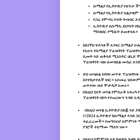
ሱማልያ የኢትዮጵያ የጸጥታ ችግ
ሱማልያ የኢትዮጵያ ስልታዊም ሆ
የጋራ የምጣኔ ሃብት ትብብር እ
ኢትዮጵያ ለሱማሌ ደህንነት በ
ማስከበር የሚሉት ይጠቀሳሉ።
ከእነኝህ ፍላጎቶች አንጻር ሱማልያ 
የአሁኑ የሱማልያ ፕሬዝዳንት ፕሬዝዳን
ሲመት ላይ ጠቅላይ ሚኒስትር ዐቢይ 
ፕሬዝዳንት ብዙ ለመዝለል ሙከራ እን
ይህ መዝለል እየበዛ መጥቶ ፕሬዝዳን
እየተከታተለች ነበር። አስመራ ሄደውም
ጠጥተው ወደ ሞቃዲሾ አመሩ።
በእዚህ ሂደት መሃል የምስራቅ አፍሪካ
ፕሬዝዳንት በበጎ የተጤነውን ጉዳይ አዲ
በእዚህ መሃል ኢትዮጵያ በእጇ ላይ 
1፣2024 ኢትዮጵያ ከሱማልያ ላንድ ጋ
ተፈራረመች። የመግባብያ ስምምነት ማለ
ሃገሮች ተስማሙ ማለት ነው።
በእዚህ ስምምነት ላይ ከወደቡ ጉዳይ 