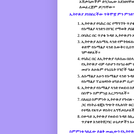
አሽቃባጮችም ድንጋጤው አደነዘዛቸው 
ለመፈረጅም ቃ|ጣቸው።
ኢትዮጵያ ያስከበረችው ጥቅሞቿ ምን ምንድ
ኢትዮጵያ የባሕር በር የማግኘት ጥያ
የሱማልያ ላንድን በሃገር የማወቅ ያ
በባሕር በር ጥያቄ ጉዳይ ኢትዮጵያን 
ኢትዮጵያ ለሱማሌ ላንድ የምትከፍለው 
ቀድሞ የሱማልያ ላንድ እውቅና ቢሰጥ
ገምዳዋለች።
የባሕር በር ለኢትዮጵያ ሳይሰጡ በሰ
የኢትዮጵያ ብቻ ሳይሆን የሀገራቱም 
መሆኑ ለሁሉም የጎረቤት ሃገሮች ግል
ለሱማልያ አሁን የሱማልያ ላንድ ጉዳ
የሱማልያ ፕሬዝዳንት ዘግይቶም ቢሆ
ኢትዮጵያ የሱማልያ ላንድ የወደብ ስ
በሰሞኑ ስምምነቷ አረጋግጣለች።
በእዚህ ስምምነት ኢትዮጵያ የግብጽ
ጋር የስትራቴጂክ ግጭት የሌለባት ቱ
የተሻለ የጸጥታ ዋስትና አግኝታበታለ
በቀጣይ ኢትዮጵያ የወደብ ጉዳይ ከኪራ
ጥያቄዋ እንድትሸጋገር ሁኔታዎችን 
ስምምነቱ ካለፈው ይልቅ መጪውን የኢትዮጵ