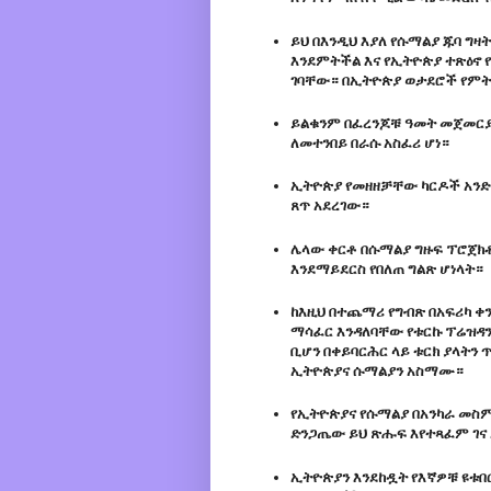
ይህ በእንዲህ እያለ የሱማልያ ጁባ ግዛ
እንደምትችል እና የኢትዮጵያ ተጽዕኖ 
ገባቸው። በኢትዮጵያ ወታደሮች የም
ይልቁንም በፈረንጆቹ ዓመት መጀመርያ
ለመተንበይ በራሱ አስፈሪ ሆነ።
ኢትዮጵያ የመዘዘቻቸው ካርዶች አንድ 
ጸጥ አደረገው።
ሌላው ቀርቶ በሱማልያ ግዙፍ ፕሮጀክ
እንደማይደርስ የበለጠ ግልጽ ሆነላት።
ከእዚህ በተጨማሪ የግብጽ በአፍሪካ ቀ
ማሳፈር እንዳለባቸው የቱርኩ ፕሬዝዳን
ቢሆን በቀይባርሕር ላይ ቱርክ ያላትን
ኢትዮጵያና ሱማልያን አስማሙ።
የኢትዮጵያና የሱማልያ በአንካራ መስም
ድንጋጤው ይህ ጽሑፍ እየተጻፈም ገ
ኢትዮጵያን እንደከዷት የእኛዎቹ ዩቱበ