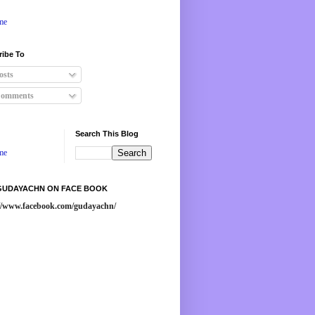
me
ribe To
osts
omments
Search This Blog
me
 GUDAYACHN ON FACE BOOK
://www.facebook.com/gudayachn/