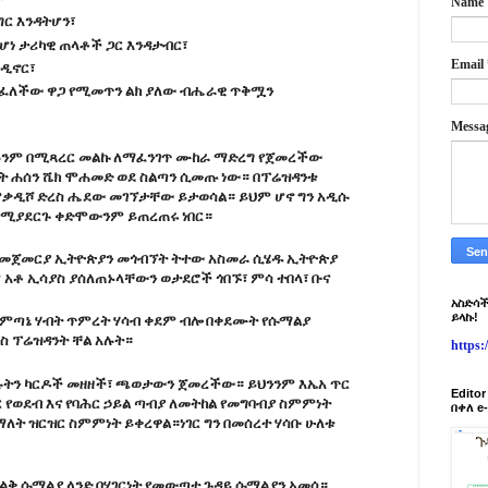
Name
ር እንዳትሆን፣
ነ ታሪካዊ ጠላቶች ጋር እንዳታብር፣
Email
ንዲኖር፣
ከፈለችው ዋጋ የሚመጥን ልክ ያለው ብሔራዊ ጥቅሟን
Messa
ሁሉንም በሚጻረር መልኩ ለማፈንገጥ ሙከራ ማድረግ የጀመረችው
ት ሐሰን ሼክ ሞሐመድ ወደ ስልጣን ሲመጡ ነው። በፕሬዝዳንቱ
ሞቃዲሾ ድረስ ሔደው መገኘታቸው ይታወሳል። ይህም ሆኖ ግን አዲሱ
ደሚያደርጉ ቀድሞውንም ይጠረጠሩ ነበር።
ቱ መጀመርያ ኢትዮጵያን መጎብኘት ትተው አስመራ ሲሄዱ ኢትዮጵያ
 አቶ ኢሳያስ ያሰለጠኑላቸውን ወታደሮች ጎበኙ፣ ምሳ ተበላ፣ ቡና
አስድሳች
ይላኩ!
 የምጣኔ ሃብት ጥምረት ሃሳብ ቀደም ብሎ በቀደሙት የሱማልያ
ስ ፕሬዝዳንት ቸል አሉት።
https
ያሉትን ካርዶች መዘዘች፣ ጫወታውን ጀመረችው። ይህንንም እኤአ ጥር
Edito
ር የወደብ እና የባሕር ኃይል ጣብያ ለመትከል የመግባብያ ስምምነት
በቀለ e
ት ዝርዝር ስምምነት ይቀረዋል።ነገር ግን በመሰረተ ሃሳቡ ሁለቱ
ይልቅ ሱማልያ ላንድ በሃገርነት የመውጣቷ ጉዳይ ሱማልያን አመሰ።