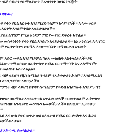
ብቻ ሳይሆን የሱማልያውን ፕሬዝዳንት በሀገር ከሃጂነት
ን ናቸው?
ቄዋ የቱን ያህል እርቀት እንደሚሄድ ዓለምን አሳምናለች። ሌላው ቀርቶ
ህል እርቀት እንደምትሄድ አሳይታበታለች።
አያስፈልግሽም የሚል አንድም ሃገር የመናገር ድፍረት አጥቷል።
መስዋዕትነት የቱን ያህል እንደሆነ አሳይታበታለች። ከአሁን በኋላ ሌላ ሃገር
ም የኢትዮጵያና የሱማሌ ላንድ ግንኙነት በማይበጠስ አንድነት
ላም አድሮ መዋል እንደማይቻል ግልጽ መልዕክት አስተላልፋለች።ይህ
ህልውና የሚወሰነው በኢትዮጵያ የባሕር በር የማግኘት እና አለማግኘት
ጽ መልዕክት አስተላልፏል።
ይ ብቻ ሳይሆን የጁባ ሱማልያ ጉዳይም የኢትዮጵያን ሕክምና እንደሚፈልግ
ን እንዲገባቸው አድርጋለች።
ምምነት ብቻ ሳይሆን ከዋናዋ ሱማልያም የወደብ አገልግሎት እንደምታገኝ
 ተጽዕኖ በሱማልያ እንዳይቀጥል አጥልታበታለች። በመቀጠልም ኢትዮጵያ
ርክ በግብጽ እንዲቀየር መንገዱን አመቻችታለች። በእዚህም ኢትዮጵያ
ች።
ይ እና ውል ሃሳብ ወጥታ ወደ ዘለቄታዊ የባሕር በር ታሪካዊ እና ሕጋዊ
አመቻችቶላታል።
ያ አቅጣጫ ያመላክታል።