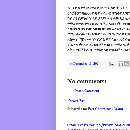
የኢትዮጵያና የሱማልያ የሰሞኑ ስምምነት ከሁሉ
ሀገሮችም ካለኢትዮጵያ ተሳትፎ ዋስትና እንደ
ሳይሆን በምዕራቡ ላይ ያላቸው ጥላቻ እራሷን 
የሚያመጣባትን የወጪ ክምር እያሰበች በከባድ 
አሰብን ጎብኝተው አካባቢው ደስ አላለኝም ብ
የሚታትረው የደብረጽዮን ቡድን በትግራይ ህዝብ
አስመራ ሸሽተው ገቡ ሊባል ይችላል። ኢትዮጵ
ፕሬዝዳንት አቶ ኢሳያስም የበለጠ የሚረዱበ
አቅጣጫም ከእዚህ የተለየ አይመስልም። ዓለ
at
December 13, 2024
No comments:
Post a Comment
Newer Post
Subscribe to:
Post Comments (Atom)
በግሪክ የምትገኘው የኢትዮጵያ ኦርቶዶክስ