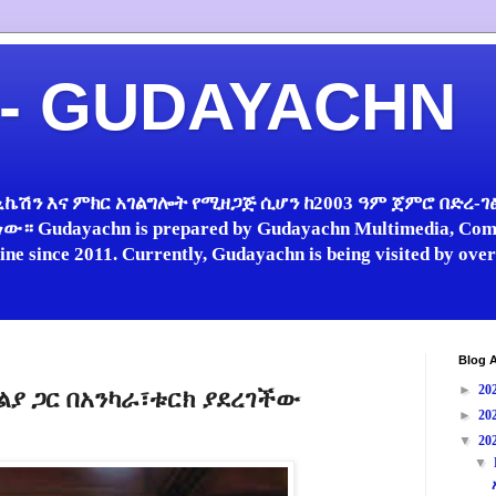
 - GUDAYACHN
ኬሽን እና ምክር አገልግሎት የሚዘጋጅ ሲሆን ከ2003 ዓም ጀምሮ በድረ-ገፅ 
 Gudayachn is prepared by Gudayachn Multimedia, Comm
line since 2011. Currently, Gudayachn is being visited by ov
Blog A
►
20
ያ ጋር በአንካራ፣ቱርክ ያደረገችው
►
20
▼
20
▼