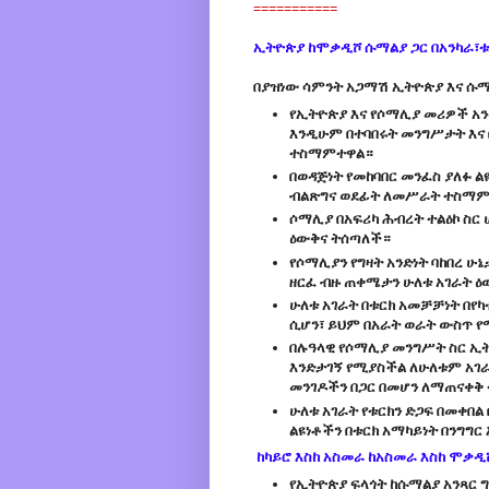
===========
ኢትዮጵያ ከሞቃዲሾ ሱማልያ ጋር በአንካራ፣ቱ
በያዝነው ሳምንት አጋማሽ ኢትዮጵያ እና ሱማ
የኢትዮጵያ እና የሶማሊያ መሪዎች አንዳ
እንዲሁም በተባበሩት መንግሥታት እና 
ተስማምተዋል።
በወዳጅነት የመከባበር መንፈስ ያለፉ ል
ብልጽግና ወደፊት ለመሥራት ተስማ
ሶማሊያ በአፍሪካ ሕብረት ተልዕኮ ስር
ዕውቅና ትሰጣለች።
የሶማሊያን የግዛት አንድነት ባከበረ 
ዘርፈ ብዙ ጠቀሜታን ሁለቱ አገራት ዕ
ሁለቱ አገራት በቱርክ አመቻቻነት በየ
ሲሆን፣ ይህም በአራት ወራት ውስጥ 
በሉዓላዊ የሶማሊያ መንግሥት ስር ኢት
እንድታገኝ የሚያስችል ለሁለቱም አገራ
መንገዶችን በጋር በመሆን ለማጠናቀ
ሁለቱ አገራት የቱርክን ድጋፍ በመቀበል
ልዩነቶችን በቱርክ አማካይነት በንግግ
ከካይሮ እስከ አስመራ ከአስመራ እስከ ሞቃዲ
የኢትዮጵያ ፍላጎት ከሱማልያ አንጻር 