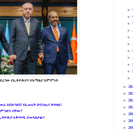
►
►
►
►
►
►
►
►
►
►
►
ተደረገው የኢትዮጵያና የሱማልያ ስምምነት
►
20
►
20
►
20
ራ እስከ ካይሮ የፈጠሩት ድንጋጤና ድንዛዜ፣
►
20
 ምንድን ናቸው?
►
20
ኢትዮጵያ አቅጣጫ ያመላክታል።
►
20
►
20