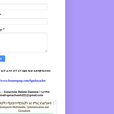
*
ge
*
 ዜና! ፈጣን ቶፕ አፕ ስልክ ካርድ ለወዳጅ፣ቤተሰብ
://www.fetantopup.com/#gudayachn
r : - Getachew Bekele Damtew / ጌታቸው
-mail=getachewb221@gmail.com