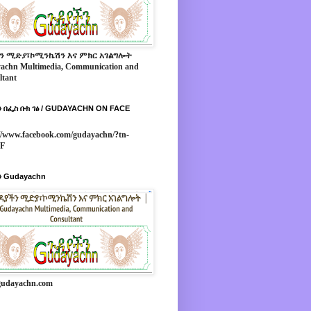
ን ሚድያ፣ኮሚንኬሽን እና ምክር አገልግሎት
achn Multimedia, Communication and
ltant
 በፌስ ቡክ ገፅ / GUDAYACHN ON FACE
//www.facebook.com/gudayachn/?tn-
*F
 Gudayachn
udayachn.com