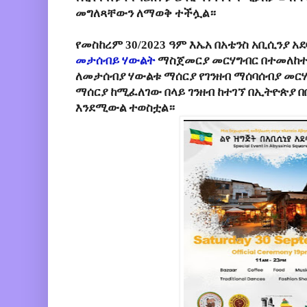
መግለጻቸውን ለማወቅ ተችሏል።
የመስከረም 30/2023 ዓም እኤአ በአቴንስ አቢሲንያ 
መታሰብይ ሃውልት
ማስጀመርያ መርሃግብር በተመለከተ
ለመታሰብያ ሃውልቱ ማሰርያ የገንዘብ ማሰባሰብያ መር
ማሰርያ ከሚፈለገው በላይ ገንዘብ ከተገኘ በኢትዮጵያ 
እንደሚውል ተወስቷል።