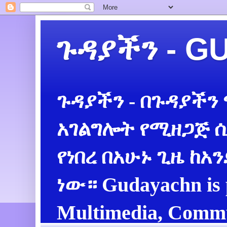
ጉዳያችን - 
ጉዳያችን - በጉዳያችን
አገልግሎት የሚዘጋጅ ሲ
የነበረ በአሁኑ ጊዜ ከአ
ነው። Gudayachn is 
Multimedia, Commu