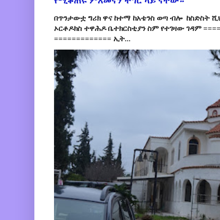
የሚቆጠሩ ምእመናን ችግር ላይ ናቸው።
በጥንታውቷ ግሪክ ዋና ከተማ ከአቴንስ ወጣ ብሎ ከስድስት ሺ
ኦርቶዶክስ ተዋሕዶ ቤተክርስቲያን ስም የተገዛው ገዳም ====
============= ኢት...