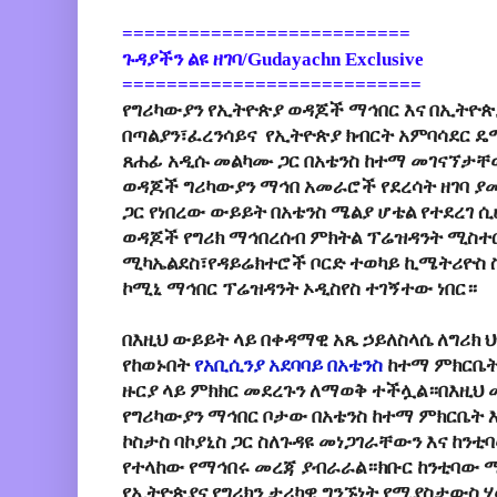
==========================
ጉዳያችን ልዩ ዘገባ/Gudayachn Exclusive
===========================
የግሪካውያን የኢትዮጵያ ወዳጆች ማኅበር እና በኢትዮጵ
በጣልያን፣ፈረንሳይና የኢትዮጵያ ክብርት አምባሳደር 
ጸሐፊ አዲሱ መልካሙ ጋር በአቴንስ ከተማ መገናኘታቸ
ወዳጆች ግሪካውያን ማኅበ አመራሮች የደረሳት ዘገባ 
ጋር የነበረው ውይይት በአቴንስ ሜልያ ሆቴል የተደረገ 
ወዳጆች የግሪክ ማኅበረሰብ ምክትል ፕሬዝዳንት ሚስተ
ሚካኤልደስ፣የዳይሬክተሮች ቦርድ ተወካይ ኪሜትሪዮስ ስት
ኮሚኒ ማኅበር ፕሬዝዳንት ኦዲስየስ ተገኝተው ነበር።
በእዚህ ውይይት ላይ በቀዳማዊ አጼ ኃይለስላሴ ለግሪክ ህ
የከወኑበት
የአቢሲንያ አደባባይ በአቴንስ
ከተማ ምክርቤት
ዙርያ ላይ ምክክር መደረጉን ለማወቅ ተችሏል።በእዚህ
የግሪካውያን ማኅበር ቦታው በአቴንስ ከተማ ምክርቤት 
ኮስታስ ባኮያኒስ ጋር ስለጉዳዩ መነጋገራቸውን እና ከንቲ
የተላከው የማኅበሩ መረጃ ያብራራል።ክቡር ከንቲባው 
የኢትዮጵያና የግሪክን ታሪካዊ ግንኙነት የሚያስታውስ 