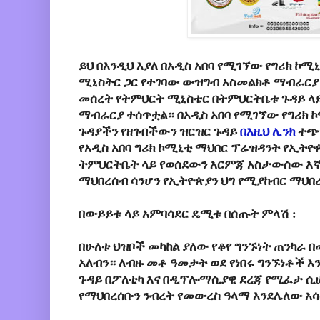
ይህ በእንዲህ እያለ በአዲስ አበባ የሚገኘው የግሪክ ኮ
ሚኒስትር ጋር የተገባው ውዝግብ አስመልክቶ ማብራርያ
መሰረት የትምህርት ሚኒስቴር በትምህርትቤቱ ጉዳይ ላ
ማብራርያ ተሰጥቷል። በአዲስ አበባ የሚገኘው የግሪክ
ጉዳያችን የዘገብችውን ዝርዝር ጉዳይ
በእዚህ ሊንክ
ተጭነ
የአዲስ አበባ ግሪክ ኮሚኒቲ ማህበር ፕሬዝዳንት የኢት
ትምህርትቤት ላይ የወሰደውን እርምጃ አስታውሰው እኛ
ማህበረሰብ ሳንሆን የኢትዮጵያን ህግ የሚያከብር ማህበረ
በውይይቱ ላይ አምባሳደር ዴሚቱ በሰጡት ምላሽ :
በሁለቱ ህዝቦች መካከል ያለው የቆየ ግንኙነት ጠንካራ
አለብን። ለብዙ መቶ ዓመታት ወደ የነበሩ ግንኙነቶች እ
ጉዳይ በፖለቲካ እና በዲፕሎማሲያዊ ደረጃ የሚፈታ ሲ
የማህበረሰቡን ንብረት የመውረስ ዓላማ እንደሌለው አሳ