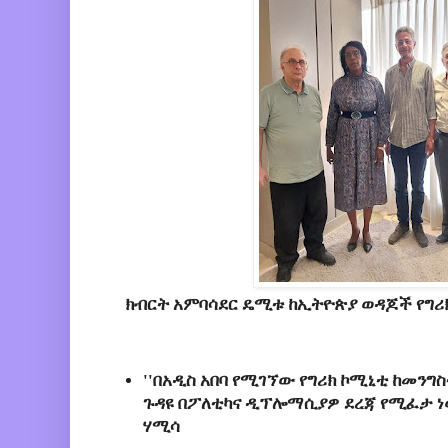
ክብርት አምባሳደር ዴሚቱ ከኢትዮጵያ ወዳጆች የግሪክ
'
'በአዲስ አበባ የሚገኘው የግሪክ ኮሚኒቲ ከመንግስ
ጉዳዩ በፖለቲካና ዲፕሎማሲያዎ ደረጃ የሚፈታ 
ሃሚሳ