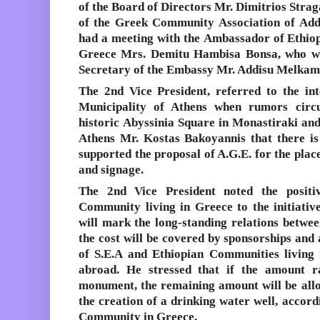
of the Board of Directors Mr. Dimitrios Straga
of the Greek Community Association of Add
had a meeting with the Ambassador of Ethiopi
Greece Mrs. Demitu Hambisa Bonsa, who w
Secretary of the Embassy Mr. Addisu Melkam
The 2nd Vice President, referred to the int
Municipality of Athens when rumors circ
historic
Abyssinia Square
in Monastiraki and
Athens Mr. Kostas Bakoyannis that there is
supported the proposal of A.G.E. for the pl
and signage.
The 2nd Vice President noted the posit
Community
living in Greece to the initiati
will mark the long-standing relations betwee
the cost will be covered by sponsorships and
of S.E.A and Ethiopian Communities living 
abroad. He stressed that if the amount r
monument, the remaining amount will be all
the creation of a drinking water well, accord
Community in Greece.