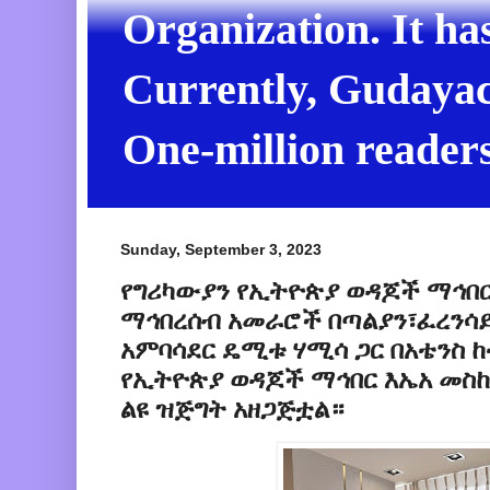
Organization. It ha
Currently, Gudayach
One-million readers
Sunday, September 3, 2023
የግሪካውያን የኢትዮጵያ ወዳጆች ማኅበር
ማኅበረሰብ አመራሮች በጣልያን፣ፈረንሳይ
አምባሳደር ዴሚቱ ሃሚሳ ጋር በአቴንስ 
የኢትዮጵያ ወዳጆች ማኅበር እኤአ መስከረ
ልዩ ዝጅግት አዘጋጅቷል።