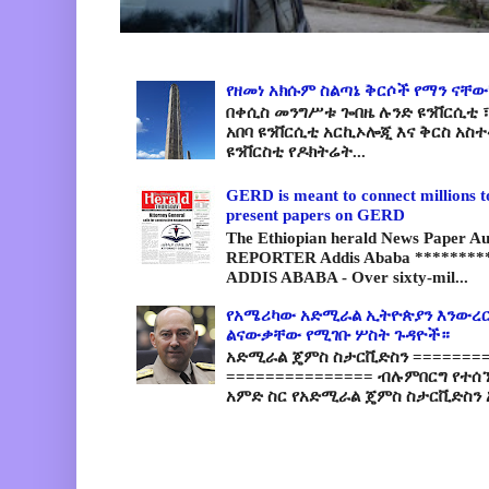
የዘመነ አክሱም ስልጣኔ ቅርሶች የማን ናቸው
በቀሲስ መንግሥቱ ጐበዜ ሉንድ ዩንቨርሲቲ ፣
አበባ ዩንቨርሲቲ አርኪኦሎጂ እና ቅርስ አስ
ዩንቨርስቲ የዶክትሬት...
GERD is meant to connect millions t
present papers on GERD
The Ethiopian herald News Paper A
REPORTER Addis Ababa *********
ADDIS ABABA - Over sixty-mil...
የአሜሪካው አድሚራል ኢትዮጵያን እንውረር
ልናውቃቸው የሚገቡ ሦስት ጉዳዮች።
አድሚራል ጄምስ ስታርቪድስን =========
=============== ብሉምበርግ የተሰ
አምድ ስር የአድሚራል ጄምስ ስታርቪድስን 