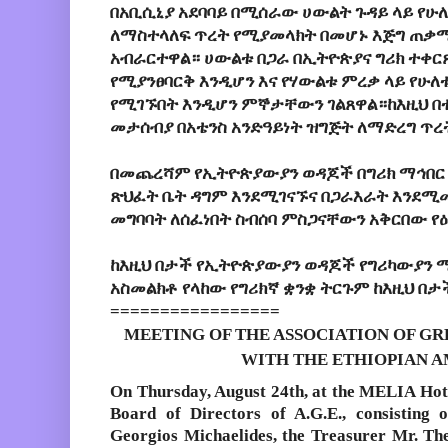
በአቢሲኒያ አደባባይ በሚሰራው ሀውልት ጉዳይ ላይ የሁ
ለማስተላለፍ ጥረት የሚያመላክት በመሆኑ እጅግ ጠቃሚ
አብራርተዋል። ሀውልቱ በጋራ በኢትዮጵያና ግሪክ ተቀርጾ
የሚያንፀባርቅ እንዲሆን እና የሃውልቱ ምረቃ ላይ የሁ
የሚገኙበት እንዲሆን ምኞታቸውን ገልጸዋል።ከእዚህ በ
መታሰብያ በአቴንስ አንድዓይነት ዝግጅት ለማድረግ ጥረት
በመጨረሻም የኢትዮጵያውያን ወዳጆች በግሪክ ማኅበር 
ጽህፈት ቤት ዳግም እንደሚገናኙና በጋራእራት እንደሚ
መግባባት ለሰፈነበት ስብሰባ ምስጋናቸውን አቅርበው የዕ
ከእዚህ በታች የኢትዮጵያውያን ወዳጆች የግሪካውያን 
አስመልክቶ የላከው የግሪክኛ ቋንቋ ትርጉም ከእዚህ በታ
=================
MEETING OF THE ASSOCIATION OF GREE
WITH THE ETHIOPIAN 
On Thursday, August 24th, at the MELIA Hotel
Board of Directors of A.G.E., consisting 
Georgios Michaelides, the Treasurer Mr. T